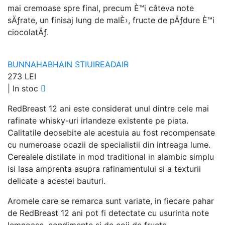
mai cremoase spre final, precum È™i câteva note
sÄƒrate, un finisaj lung de malÈ›, fructe de pÄƒdure È™i
ciocolatÄƒ.
BUNNAHABHAIN STIUIREADAIR
273 LEI
|
In stoc
RedBreast 12 ani este considerat unul dintre cele mai
rafinate whisky-uri irlandeze existente pe piata.
Calitatile deosebite ale acestuia au fost recompensate
cu numeroase ocazii de specialistii din intreaga lume.
Cerealele distilate in mod traditional in alambic simplu
isi lasa amprenta asupra rafinamentului si a texturii
delicate a acestei bauturi.
Aromele care se remarca sunt variate, in fiecare pahar
de RedBreast 12 ani pot fi detectate cu usurinta note
lemnoase, condimente si de coji de fructe.