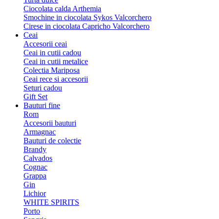
Ciocolata calda Arthemia
Smochine in ciocolata Sykos Valcorchero
Cirese in ciocolata Capricho Valcorchero
Ceai
Accesorii ceai
Ceai in cutii cadou
Ceai in cutii metalice
Colectia Mariposa
Ceai rece si accesorii
Seturi cadou
Gift Set
Bauturi fine
Rom
Accesorii bauturi
Armagnac
Bauturi de colectie
Brandy
Calvados
Cognac
Grappa
Gin
Lichior
WHITE SPIRITS
Porto