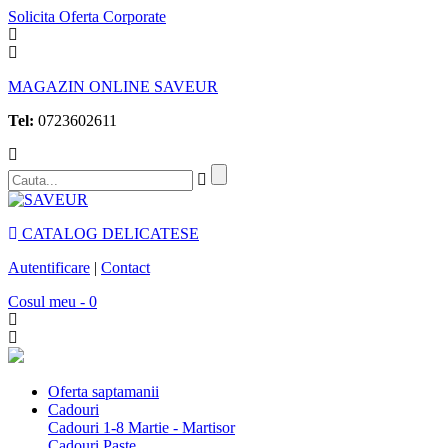
Solicita Oferta Corporate
MAGAZIN ONLINE SAVEUR
Tel:
0723602611
CATALOG DELICATESE
Autentificare
|
Contact
Cosul meu - 0
Oferta saptamanii
Cadouri
Cadouri 1-8 Martie - Martisor
Cadouri Paste