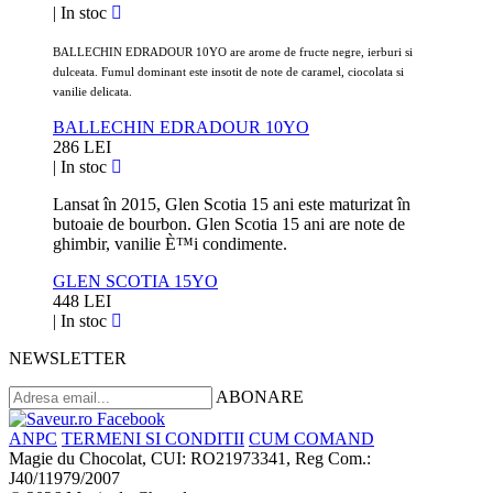
|
In stoc
BALLECHIN EDRADOUR 10YO are arome de fructe negre, ierburi si
dulceata. Fumul dominant este insotit de note de caramel, ciocolata si
vanilie delicata.
BALLECHIN EDRADOUR 10YO
286 LEI
|
In stoc
Lansat în 2015, Glen Scotia 15 ani este maturizat în
butoaie de bourbon. Glen Scotia 15 ani are note de
ghimbir, vanilie È™i condimente.
GLEN SCOTIA 15YO
448 LEI
|
In stoc
NEWSLETTER
ABONARE
ANPC
TERMENI SI CONDITII
CUM COMAND
Magie du Chocolat, CUI: RO21973341, Reg Com.:
J40/11979/2007