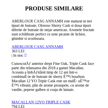
PRODUSE SIMILARE
ABERLOUR CASG ANNAMH este maturat in trei
tipuri de butoaie, Oloroso Sherry Cask si doua tipuri
diferite de butoaie de stejar american. Aromele fructate
sunt echilibrate perfect cu note picante de lichior,
ghimbir si scortisoara.
ABERLOUR CASG ANNAMH
363 LEI
|
In stoc
CunoscutÄƒ anterior drept Fine Oak, Triple Cask face
parte din relansarea din 2018 a gamei Macallan.
Aceasta a îmbÄƒtrânit timp de 12 ani într-o
combinaÈ›ie de butoaie de sherry È™i bourbon.
Macallan 12 YO Triple Cask este un malÈ› uÈ™or
È™i vibrant, plin de arome proaspete, cu arome de
vanilie, pepene galben si coaja de lamaie.
MACALLAN 12YO TRIPLE CASK
794 LEI