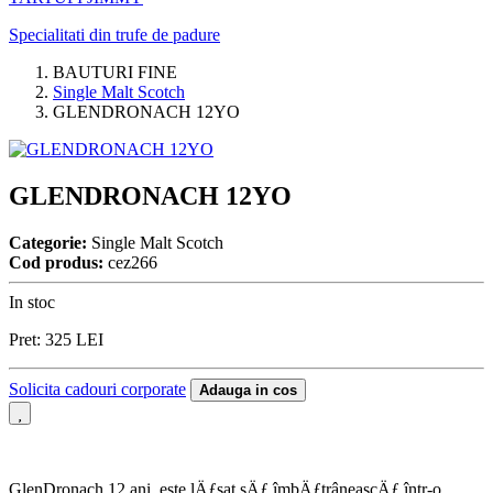
Specialitati din trufe de padure
BAUTURI FINE
Single Malt Scotch
GLENDRONACH 12YO
GLENDRONACH 12YO
Categorie:
Single Malt Scotch
Cod produs:
cez266
In stoc
Pret:
325
LEI
Solicita cadouri corporate
Adauga in cos
GlenDronach 12 ani, este lÄƒsat sÄƒ îmbÄƒtrâneascÄƒ într-o