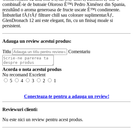
combinaÈ›ie de butoaie Oloroso È™i Pedro Ximénez din Spania,
rezultând o aroma generoasa de fructe uscate È™i condimente.
Îmbuteliat fÄƒrÄƒ filtrare chill sau colorare suplimentarÄƒ,
GlenDronach 12 ani este elegant, fin, cu un finisaj moale si
persistent.
Adauga un review acestui produs:
Titlu
Comentariu
Acorda o nota acestui produs
Nu recomand
Excelent
5
4
3
2
1
Conecteaza-te pentru a adauga un review!
Reviewuri clienti:
Nu este nici un review pentru acest produs.