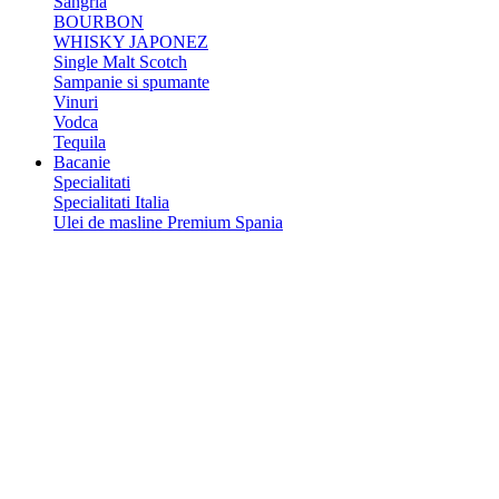
Sangria
BOURBON
WHISKY JAPONEZ
Single Malt Scotch
Sampanie si spumante
Vinuri
Vodca
Tequila
Bacanie
Specialitati
Specialitati Italia
Ulei de masline Premium Spania