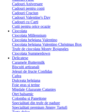
Cadouri Aniversare
Cadouri pentru copii
Cadouri Craciun
Cadouri Valentine's Day
Cadouri cu Carti
Cutii pentru orice ocazie
Ciocolata
Ciocolata Millennium
Ciocolata belgiana Valentino
Ciocolata belgiana Valentino Christmas Box
Trufe de ciocolata Monty Bojangles
Ciocolata Summerdown
Delicatese
Caramele Buttermilk
Biscuiti artizanali
Jeleuri de fructe Confidas
Cafea
Dulceata belgiana
Foie gras si terine
Migdale Glazurate Catanies
Otet balsamic
Colomba si Panettone
Specialitati din trufe de padure
Specialitati premium Jimmy Tartufi
Turta dulce