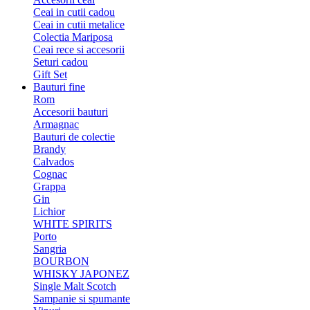
Ceai in cutii cadou
Ceai in cutii metalice
Colectia Mariposa
Ceai rece si accesorii
Seturi cadou
Gift Set
Bauturi fine
Rom
Accesorii bauturi
Armagnac
Bauturi de colectie
Brandy
Calvados
Cognac
Grappa
Gin
Lichior
WHITE SPIRITS
Porto
Sangria
BOURBON
WHISKY JAPONEZ
Single Malt Scotch
Sampanie si spumante