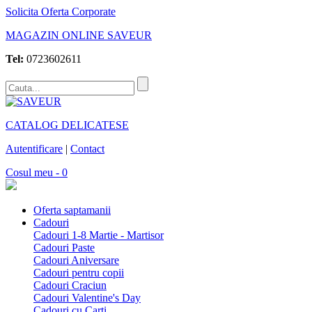
Solicita Oferta Corporate
MAGAZIN ONLINE SAVEUR
Tel:
0723602611
CATALOG DELICATESE
Autentificare
|
Contact
Cosul meu - 0
Oferta saptamanii
Cadouri
Cadouri 1-8 Martie - Martisor
Cadouri Paste
Cadouri Aniversare
Cadouri pentru copii
Cadouri Craciun
Cadouri Valentine's Day
Cadouri cu Carti