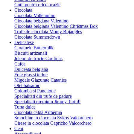
Cutii pentru orice ocazie
Ciocolata
Ciocolata Millennium
Ciocolata belgiana Valentino
Ciocolata belgiana Valentino Christmas Box
Trufe de ciocolata Monty Bojangles
Ciocolata Summerdown
Delicatese
Caramele Buttermilk
Biscuiti artizanali
Jeleuri de fructe Confidas
Cafea
Dulceata belgiana
Foie gras si terine
Migdale Glazurate Catanies
Otet balsamic
Colomba si Panettone
Specialitati din trufe de padure
Specialitati premium Jimmy Tartufi
Turta dulce
Ciocolata calda Arthemia
Smochine in ciocolata Sykos Valcorchero
Cirese in ciocolata Capricho Valcorchero
Ceai
Accesorii ceai