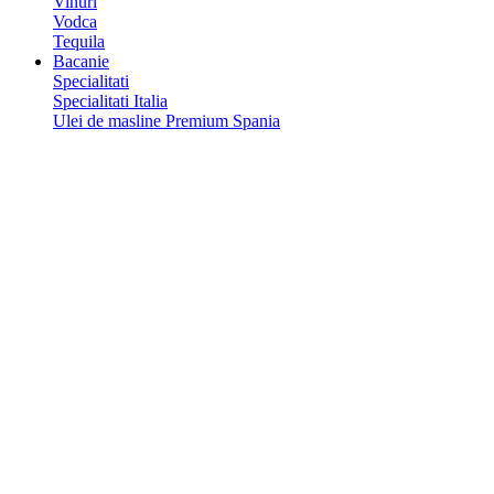
Vinuri
Vodca
Tequila
Bacanie
Specialitati
Specialitati Italia
Ulei de masline Premium Spania