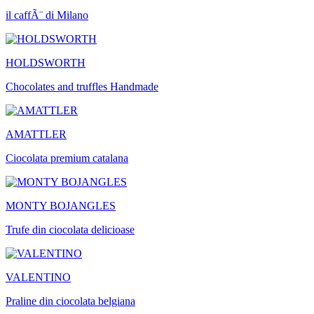
il caffÃ¨ di Milano
HOLDSWORTH
Chocolates and truffles Handmade
AMATTLER
Ciocolata premium catalana
MONTY BOJANGLES
Trufe din ciocolata delicioase
VALENTINO
Praline din ciocolata belgiana