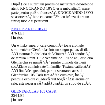
DupÄƒ ce a suferit un proces de maturizare deosebit de
atent, KNOCKANDO 18YO este îmbuteliat în mare
parte pentru piaÈ›a francezÄƒ. KNOCKANDO 18YO
se asorteazÄƒ bine cu carne È™i cu brânza si are un
finisaj moale si persistent.
KNOCKANDO 18YO
476 LEI
|
In stoc
Un whisky superb, care combinÄƒ toate aromele
sortimentelor Glenfarclas într-un singur pahar, distilat
ÅŸi maturat în distileria deÅ£inutÄƒ ÅŸi condusÄƒ
de familia Grant. Cu o vechime de 170 de ani, distileria
Glenfarclas se numÄƒrÄƒ printre ultimele distilerii
scoÅ£iene administrate în familie. Textura catifelatÄƒ
ÅŸi fineÅ£ea gustului, permit savurarea acestui
Glenfarclas 105 Cask tare aÅŸa cum este, însÄƒ
pentru a explora cu adevÄƒrat bogÄƒÅ£ia aromelor
sale, este necesar sÄƒ adÄƒugaÅ£i un strop de apÄƒ.
GLENFARCLAS 105 CASK
254 LEI
|
In stoc