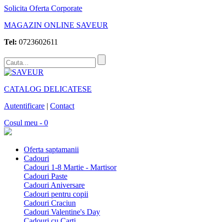
Solicita Oferta Corporate
MAGAZIN ONLINE SAVEUR
Tel:
0723602611
CATALOG DELICATESE
Autentificare
|
Contact
Cosul meu - 0
Oferta saptamanii
Cadouri
Cadouri 1-8 Martie - Martisor
Cadouri Paste
Cadouri Aniversare
Cadouri pentru copii
Cadouri Craciun
Cadouri Valentine's Day
Cadouri cu Carti