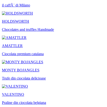
il caffÃ¨ di Milano
HOLDSWORTH
Chocolates and truffles Handmade
AMATTLER
Ciocolata premium catalana
MONTY BOJANGLES
Trufe din ciocolata delicioase
VALENTINO
Praline din ciocolata belgiana