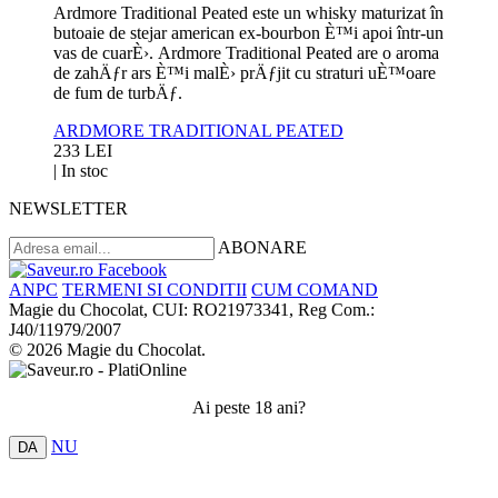
Ardmore Traditional Peated este un whisky maturizat în
butoaie de stejar american ex-bourbon È™i apoi într-un
vas de cuarÈ›. Ardmore Traditional Peated are o aroma
de zahÄƒr ars È™i malÈ› prÄƒjit cu straturi uÈ™oare
de fum de turbÄƒ.
ARDMORE TRADITIONAL PEATED
233 LEI
|
In stoc
NEWSLETTER
ABONARE
ANPC
TERMENI SI CONDITII
CUM COMAND
Magie du Chocolat, CUI: RO21973341, Reg Com.:
J40/11979/2007
© 2026 Magie du Chocolat.
Ai peste 18 ani?
NU
DA