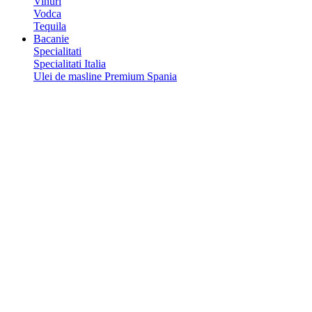
Vinuri
Vodca
Tequila
Bacanie
Specialitati
Specialitati Italia
Ulei de masline Premium Spania