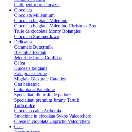
Cutii pentru orice ocazie
Ciocolata
Ciocolata Millennium
Ciocolata belgiana Valentino
Ciocolata belgiana Valentino Christmas Box
Trufe de ciocolata Monty Bojangles
Ciocolata Summerdown
Delicatese
Caramele Buttermilk
Biscuiti artizanali
Jeleuri de fructe Confidas
Cafea
Dulceata belgiana
Foie gras si terine
Migdale Glazurate Catanies
Otet balsamic
Colomba si Panettone
Specialitati din trufe de padure
Specialitati premium Jimmy Tartufi
Turta dulce
Ciocolata calda Arthemia
Smochine in ciocolata Sykos Valcorchero
Cirese in ciocolata Capricho Valcorchero
Ceai
Accesorii ceai