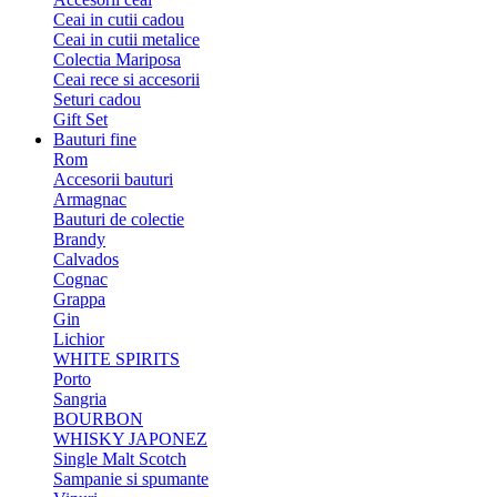
Ceai in cutii cadou
Ceai in cutii metalice
Colectia Mariposa
Ceai rece si accesorii
Seturi cadou
Gift Set
Bauturi fine
Rom
Accesorii bauturi
Armagnac
Bauturi de colectie
Brandy
Calvados
Cognac
Grappa
Gin
Lichior
WHITE SPIRITS
Porto
Sangria
BOURBON
WHISKY JAPONEZ
Single Malt Scotch
Sampanie si spumante