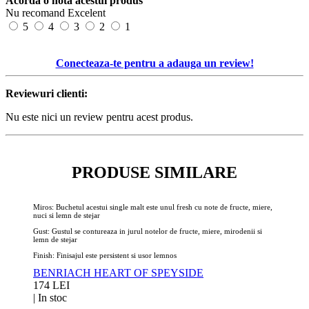
Acorda o nota acestui produs
Nu recomand
Excelent
5
4
3
2
1
Conecteaza-te pentru a adauga un review!
Reviewuri clienti:
Nu este nici un review pentru acest produs.
PRODUSE SIMILARE
Miros: Buchetul acestui single malt este unul fresh cu note de fructe, miere,
nuci si lemn de stejar
Gust: Gustul se contureaza in jurul notelor de fructe, miere, mirodenii si
lemn de stejar
Finish: Finisajul este persistent si usor lemnos
BENRIACH HEART OF SPEYSIDE
174 LEI
|
In stoc