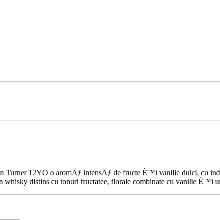
len Turner 12YO o aromÄƒ intensÄƒ de fructe È™i vanilie dulci, cu ind
n whisky distins cu tonuri fructatee, florale combinate cu vanilie È™i un 