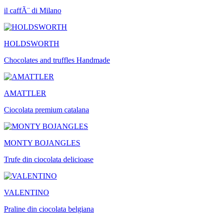
il caffÃ¨ di Milano
HOLDSWORTH
Chocolates and truffles Handmade
AMATTLER
Ciocolata premium catalana
MONTY BOJANGLES
Trufe din ciocolata delicioase
VALENTINO
Praline din ciocolata belgiana