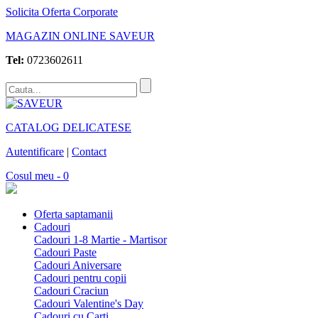
Solicita Oferta Corporate
MAGAZIN ONLINE SAVEUR
Tel:
0723602611
CATALOG DELICATESE
Autentificare
|
Contact
Cosul meu - 0
Oferta saptamanii
Cadouri
Cadouri 1-8 Martie - Martisor
Cadouri Paste
Cadouri Aniversare
Cadouri pentru copii
Cadouri Craciun
Cadouri Valentine's Day
Cadouri cu Carti