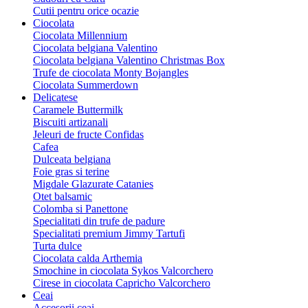
Cutii pentru orice ocazie
Ciocolata
Ciocolata Millennium
Ciocolata belgiana Valentino
Ciocolata belgiana Valentino Christmas Box
Trufe de ciocolata Monty Bojangles
Ciocolata Summerdown
Delicatese
Caramele Buttermilk
Biscuiti artizanali
Jeleuri de fructe Confidas
Cafea
Dulceata belgiana
Foie gras si terine
Migdale Glazurate Catanies
Otet balsamic
Colomba si Panettone
Specialitati din trufe de padure
Specialitati premium Jimmy Tartufi
Turta dulce
Ciocolata calda Arthemia
Smochine in ciocolata Sykos Valcorchero
Cirese in ciocolata Capricho Valcorchero
Ceai
Accesorii ceai