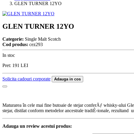
GLEN TURNER 12YO
GLEN TURNER 12YO
Categorie:
Single Malt Scotch
Cod produs:
cez293
In stoc
Pret:
191
LEI
Solicita cadouri corporate
Adauga in cos
Maturarea în cele mai fine butoaie de stejar conferÄƒ whisky-ului G
stejar, distilat conform metodelor ancestrale tradiÈ›ionale, rezultand u
Adauga un review acestui produs: