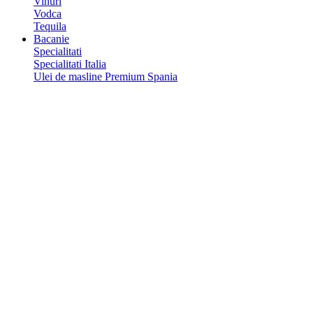
Vinuri
Vodca
Tequila
Bacanie
Specialitati
Specialitati Italia
Ulei de masline Premium Spania