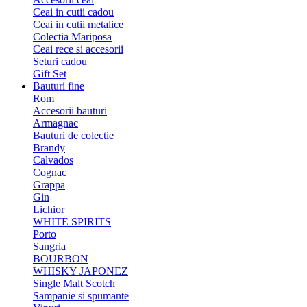
Ceai in cutii cadou
Ceai in cutii metalice
Colectia Mariposa
Ceai rece si accesorii
Seturi cadou
Gift Set
Bauturi fine
Rom
Accesorii bauturi
Armagnac
Bauturi de colectie
Brandy
Calvados
Cognac
Grappa
Gin
Lichior
WHITE SPIRITS
Porto
Sangria
BOURBON
WHISKY JAPONEZ
Single Malt Scotch
Sampanie si spumante