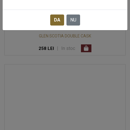
DA
NU
GLEN SCOTIA DOUBLE CASK
|
In stoc
258 LEI