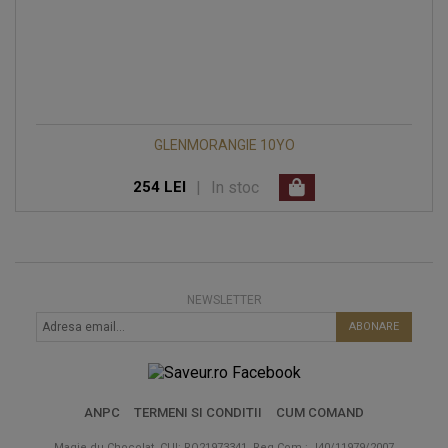
GLENMORANGIE 10YO
|
In stoc
254 LEI
NEWSLETTER
ABONARE
ANPC
TERMENI SI CONDITII
CUM COMAND
Magie du Chocolat, CUI: RO21973341, Reg Com.: J40/11979/2007