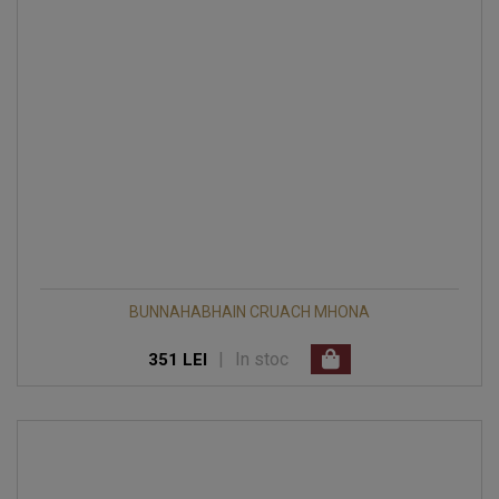
BUNNAHABHAIN CRUACH MHONA
|
In stoc
351 LEI