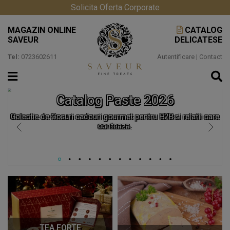
Solicita Oferta Corporate
MAGAZIN ONLINE
CATALOG
SAVEUR
DELICATESE
Tel:
0723602611
Autentificare
|
Contact
Catalog Paste 2026
Colectie de Cosuri cadouri gourmet pentru B2B si relatii care
conteaza.
TEA FORTE