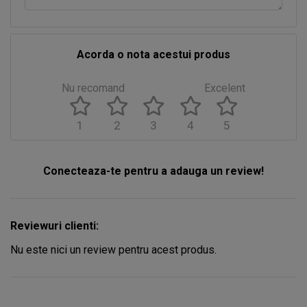
Acorda o nota acestui produs
Nu recomand
Excelent
1
2
3
4
5
Conecteaza-te pentru a adauga un review!
Reviewuri clienti:
Nu este nici un review pentru acest produs.