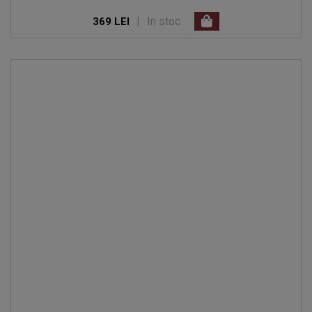
|
In stoc
369 LEI