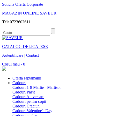
Solicita Oferta Corporate
MAGAZIN ONLINE SAVEUR
Tel:
0723602611
CATALOG DELICATESE
Autentificare
|
Contact
Cosul meu - 0
Oferta saptamanii
Cadouri
Cadouri 1-8 Martie - Martisor
Cadouri Paste
Cadouri Aniversare
Cadouri pentru copii
Cadouri Craciun
Cadouri Valentine's Day
Cadouri cu Carti