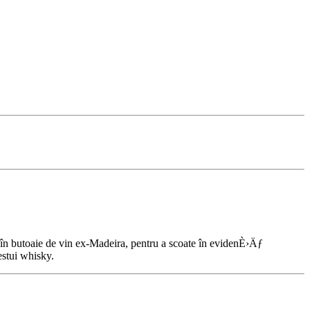
 butoaie de vin ex-Madeira, pentru a scoate în evidenÈ›Äƒ
estui whisky.