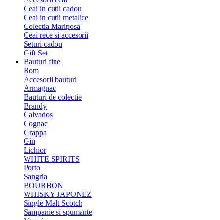
Ceai in cutii cadou
Ceai in cutii metalice
Colectia Mariposa
Ceai rece si accesorii
Seturi cadou
Gift Set
Bauturi fine
Rom
Accesorii bauturi
Armagnac
Bauturi de colectie
Brandy
Calvados
Cognac
Grappa
Gin
Lichior
WHITE SPIRITS
Porto
Sangria
BOURBON
WHISKY JAPONEZ
Single Malt Scotch
Sampanie si spumante