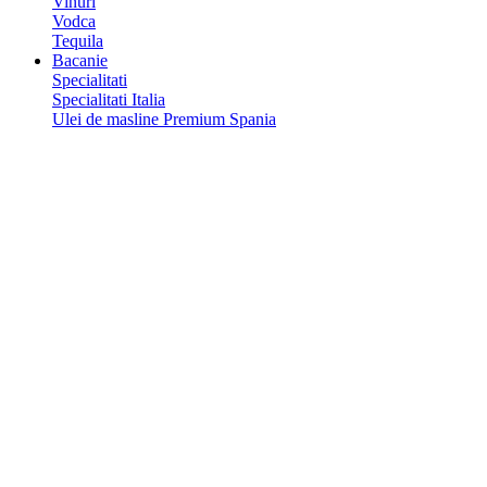
Vinuri
Vodca
Tequila
Bacanie
Specialitati
Specialitati Italia
Ulei de masline Premium Spania