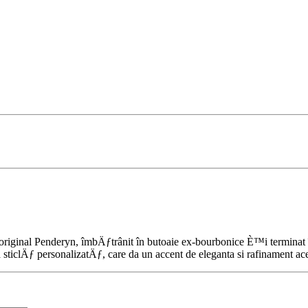
nal Penderyn, îmbÄƒtrânit în butoaie ex-bourbonice È™i terminat în
 sticlÄƒ personalizatÄƒ, care da un accent de eleganta si rafinament ac