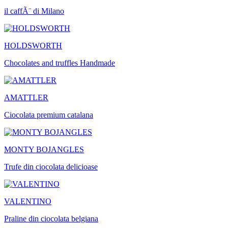
il caffÃ¨ di Milano
HOLDSWORTH
Chocolates and truffles Handmade
AMATTLER
Ciocolata premium catalana
MONTY BOJANGLES
Trufe din ciocolata delicioase
VALENTINO
Praline din ciocolata belgiana