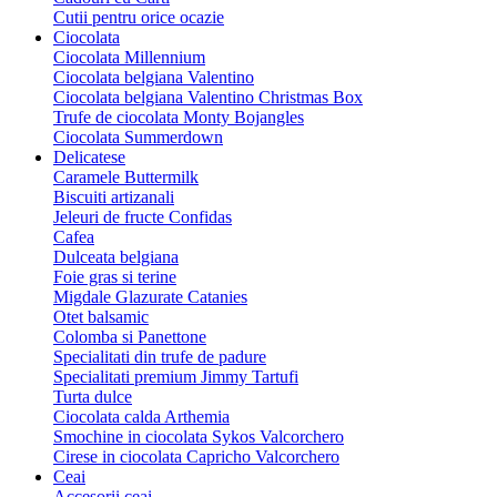
Cutii pentru orice ocazie
Ciocolata
Ciocolata Millennium
Ciocolata belgiana Valentino
Ciocolata belgiana Valentino Christmas Box
Trufe de ciocolata Monty Bojangles
Ciocolata Summerdown
Delicatese
Caramele Buttermilk
Biscuiti artizanali
Jeleuri de fructe Confidas
Cafea
Dulceata belgiana
Foie gras si terine
Migdale Glazurate Catanies
Otet balsamic
Colomba si Panettone
Specialitati din trufe de padure
Specialitati premium Jimmy Tartufi
Turta dulce
Ciocolata calda Arthemia
Smochine in ciocolata Sykos Valcorchero
Cirese in ciocolata Capricho Valcorchero
Ceai
Accesorii ceai