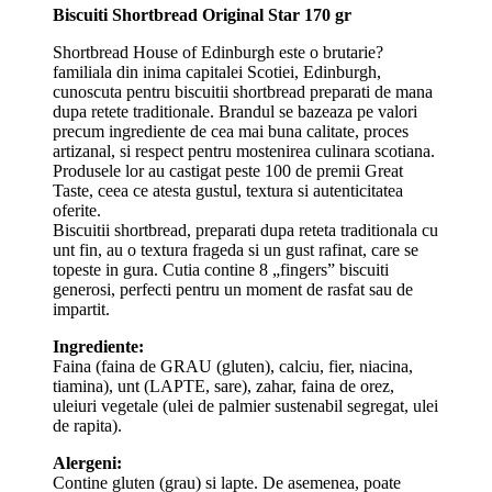
Biscuiti Shortbread Original Star 170 gr
Shortbread House of Edinburgh este o brutarie?
familiala din inima capitalei Scotiei, Edinburgh,
cunoscuta pentru biscuitii shortbread preparati de mana
dupa retete traditionale. Brandul se bazeaza pe valori
precum ingrediente de cea mai buna calitate, proces
artizanal, si respect pentru mostenirea culinara scotiana.
Produsele lor au castigat peste 100 de premii Great
Taste, ceea ce atesta gustul, textura si autenticitatea
oferite.
Biscuitii shortbread, preparati dupa reteta traditionala cu
unt fin, au o textura frageda si un gust rafinat, care se
topeste in gura. Cutia contine 8 „fingers” biscuiti
generosi, perfecti pentru un moment de rasfat sau de
impartit.
Ingrediente:
Faina (faina de GRAU (gluten), calciu, fier, niacina,
tiamina), unt (LAPTE, sare), zahar, faina de orez,
uleiuri vegetale (ulei de palmier sustenabil segregat, ulei
de rapita).
Alergeni:
Contine gluten (grau) si lapte. De asemenea, poate