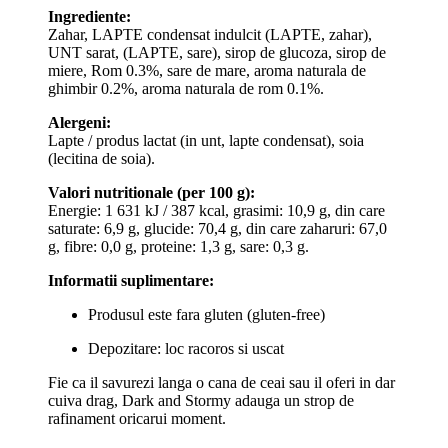
Ingrediente:
Zahar, LAPTE condensat indulcit (LAPTE, zahar),
UNT sarat, (LAPTE, sare), sirop de glucoza, sirop de
miere, Rom 0.3%, sare de mare, aroma naturala de
ghimbir 0.2%, aroma naturala de rom 0.1%.
Alergeni:
Lapte / produs lactat (in unt, lapte condensat), soia
(lecitina de soia).
Valori nutritionale (per 100 g):
Energie: 1 631 kJ / 387 kcal, grasimi: 10,9 g, din care
saturate: 6,9 g, glucide: 70,4 g, din care zaharuri: 67,0
g, fibre: 0,0 g, proteine: 1,3 g, sare: 0,3 g.
Informatii suplimentare:
Produsul este fara gluten (gluten-free)
Depozitare: loc racoros si uscat
Fie ca il savurezi langa o cana de ceai sau il oferi in dar
cuiva drag, Dark and Stormy adauga un strop de
rafinament oricarui moment.