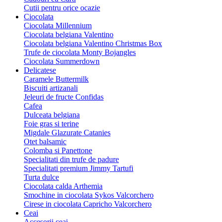
Cutii pentru orice ocazie
Ciocolata
Ciocolata Millennium
Ciocolata belgiana Valentino
Ciocolata belgiana Valentino Christmas Box
Trufe de ciocolata Monty Bojangles
Ciocolata Summerdown
Delicatese
Caramele Buttermilk
Biscuiti artizanali
Jeleuri de fructe Confidas
Cafea
Dulceata belgiana
Foie gras si terine
Migdale Glazurate Catanies
Otet balsamic
Colomba si Panettone
Specialitati din trufe de padure
Specialitati premium Jimmy Tartufi
Turta dulce
Ciocolata calda Arthemia
Smochine in ciocolata Sykos Valcorchero
Cirese in ciocolata Capricho Valcorchero
Ceai
Accesorii ceai