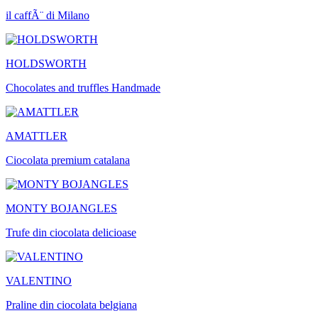
il caffÃ¨ di Milano
HOLDSWORTH
Chocolates and truffles Handmade
AMATTLER
Ciocolata premium catalana
MONTY BOJANGLES
Trufe din ciocolata delicioase
VALENTINO
Praline din ciocolata belgiana