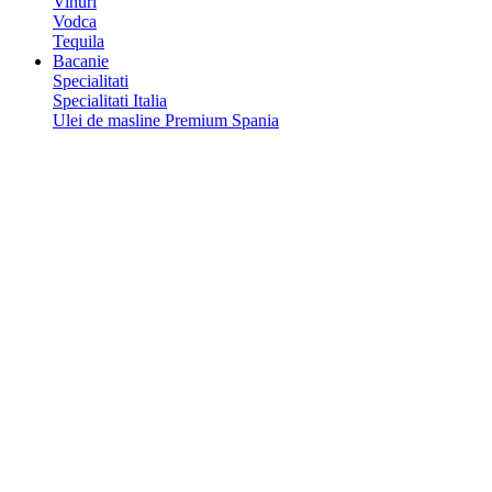
Vinuri
Vodca
Tequila
Bacanie
Specialitati
Specialitati Italia
Ulei de masline Premium Spania