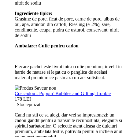
nitrit de sodiu
Ingrediente tipice:
Grasime de porc, ficat de porc, carne de porc, albus de
ou, apa, amidon din cartofi, Riesling (≈ 2%), sare,
condimente, ceapa, pudra de usturoi, conservant: nitrit
de sodiu
Ambalare: Cutie pentru cadou
Fiecare pachet este livrat intr-o cutie premium, invelit in
hartie de matase si legat cu o panglica de acelasi
material premium ce pastreaza un aer sofisticat.
Cos cadou - Poppin’ Bubbles and Gifting Trouble
178 LEI
|
Stoc epuizat
Cand nu stii ce sa alegi, dar vrei sa impresionezi: un
cadou gandit pentru a transmite recunostinta, eleganta si
spiritul sarbatorilor. O selectie atent aleasa de dulciuri
premium, ambalata festiv, potrivita pentru a incheia anul
cu un gest memorabil.