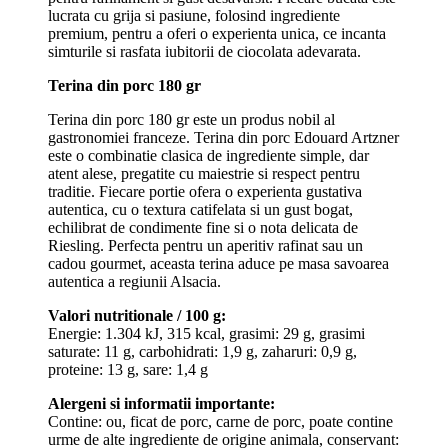
lucrata cu grija si pasiune, folosind ingrediente
premium, pentru a oferi o experienta unica, ce incanta
simturile si rasfata iubitorii de ciocolata adevarata.
Terina din porc 180 gr
Terina din porc 180 gr este un produs nobil al
gastronomiei franceze. Terina din porc Edouard Artzner
este o combinatie clasica de ingrediente simple, dar
atent alese, pregatite cu maiestrie si respect pentru
traditie. Fiecare portie ofera o experienta gustativa
autentica, cu o textura catifelata si un gust bogat,
echilibrat de condimente fine si o nota delicata de
Riesling. Perfecta pentru un aperitiv rafinat sau un
cadou gourmet, aceasta terina aduce pe masa savoarea
autentica a regiunii Alsacia.
Valori nutritionale / 100 g:
Energie: 1.304 kJ, 315 kcal, grasimi: 29 g, grasimi
saturate: 11 g, carbohidrati: 1,9 g, zaharuri: 0,9 g,
proteine: 13 g, sare: 1,4 g
Alergeni si informatii importante:
Contine: ou, ficat de porc, carne de porc, poate contine
urme de alte ingrediente de origine animala, conservant: