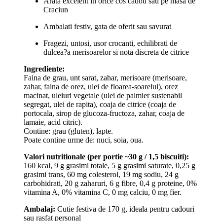
Arata excelent in orice cos cadou sau pe masa de
Craciun
Ambalati festiv, gata de oferit sau savurat
Fragezi, untosi, usor crocanti, echilibrati de
dulcea?a merisoarelor si nota discreta de citrice
Ingrediente:
Faina de grau, unt sarat, zahar, merisoare (merisoare,
zahar, faina de orez, ulei de floarea-soarelui), orez
macinat, uleiuri vegetale (ulei de palmier sustenabil
segregat, ulei de rapita), coaja de citrice (coaja de
portocala, sirop de glucoza-fructoza, zahar, coaja de
lamaie, acid citric).
Contine: grau (gluten), lapte.
Poate contine urme de: nuci, soia, oua.
Valori nutritionale (per portie ~30 g / 1,5 biscuiti):
160 kcal, 9 g grasimi totale, 5 g grasimi saturate, 0,25 g
grasimi trans, 60 mg colesterol, 19 mg sodiu, 24 g
carbohidrati, 20 g zaharuri, 6 g fibre, 0,4 g proteine, 0%
vitamina A, 0% vitamina C, 0 mg calciu, 0 mg fier.
Ambalaj:
Cutie festiva de 170 g, ideala pentru cadouri
sau rasfat personal