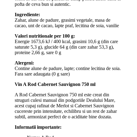
pofta de ceva bun si autentic.
Ingrediente:
Zahar, alune de padure, grasimi vegetale, masa de
cacao, unt de cacao, lapte praf, lecitina de soia, vanilie
Valori nutritionale per 100 g:
Energie 1673,6 kJ / 400 kcal, grasimi 10,6 g (din care
saturate 5,3 g), glucide 64 g (din care zahar 53,3 g),
proteine 2,66 g, sare 0 g
Alergeni:
Contine alune de padure, lapte; contine lecitina de soia.
Fara sare adaugata (0 g sare)
Vin A Rod Cabernet Sauvignon 750 ml
A Rod Cabernet Sauvignon 750 ml este creat din
struguri culesi manual din podgoriile Dealului Mare,
acest cupaj rafinat de Merlot si Cabernet Sauvignon
cucereste prin intensitate, echilibru si un rest de zahar
subtil, armonizat perfect de o aciditate bine dozata.
Informatii importante: