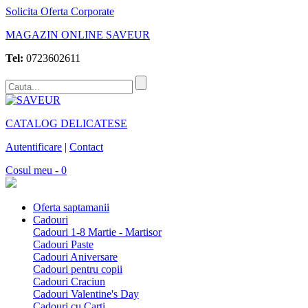
Solicita Oferta Corporate
MAGAZIN ONLINE SAVEUR
Tel:
0723602611
CATALOG DELICATESE
Autentificare
|
Contact
Cosul meu - 0
Oferta saptamanii
Cadouri
Cadouri 1-8 Martie - Martisor
Cadouri Paste
Cadouri Aniversare
Cadouri pentru copii
Cadouri Craciun
Cadouri Valentine's Day
Cadouri cu Carti