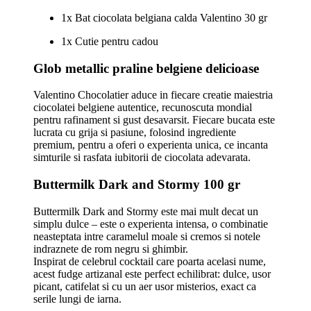
1x Bat ciocolata belgiana calda Valentino 30 gr
1x Cutie pentru cadou
Glob metallic praline belgiene delicioase
Valentino Chocolatier aduce in fiecare creatie maiestria
ciocolatei belgiene autentice, recunoscuta mondial
pentru rafinament si gust desavarsit. Fiecare bucata este
lucrata cu grija si pasiune, folosind ingrediente
premium, pentru a oferi o experienta unica, ce incanta
simturile si rasfata iubitorii de ciocolata adevarata.
Buttermilk Dark and Stormy 100 gr
Buttermilk Dark and Stormy este mai mult decat un
simplu dulce – este o experienta intensa, o combinatie
neasteptata intre caramelul moale si cremos si notele
indraznete de rom negru si ghimbir.
Inspirat de celebrul cocktail care poarta acelasi nume,
acest fudge artizanal este perfect echilibrat: dulce, usor
picant, catifelat si cu un aer usor misterios, exact ca
serile lungi de iarna.