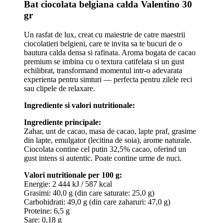
Bat ciocolata belgiana calda Valentino 30
gr
Un rasfat de lux, creat cu maiestrie de catre maestrii
ciocolatieri belgieni, care te invita sa te bucuri de o
bautura calda densa si rafinata. Aroma bogata de cacao
premium se imbina cu o textura catifelata si un gust
echilibrat, transformand momentul intr-o adevarata
experienta pentru simturi — perfecta pentru zilele reci
sau clipele de relaxare.
Ingrediente si valori nutritionale:
Ingrediente principale:
Zahar, unt de cacao, masa de cacao, lapte praf, grasime
din lapte, emulgator (lecitina de soia), arome naturale.
Ciocolata contine cel putin 32,5% cacao, oferind un
gust intens si autentic. Poate contine urme de nuci.
Valori nutritionale per 100 g:
Energie: 2 444 kJ / 587 kcal
Grasimi: 40,0 g (din care saturate: 25,0 g)
Carbohidrati: 49,0 g (din care zaharuri: 47,0 g)
Proteine: 6,5 g
Sare: 0,18 g