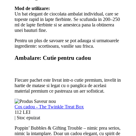
Mod de utilizare:
Un bat elegant de ciocolata ambalat individual, care se
topeste rapid in lapte fierbinte. Se scufunda in 200–250
ml de lapte fierbinte si se amesteca pana la obtinerea
unei bauturi fine.
Pentru un plus de savoare se pot adauga si urmatoarele
ingrediente: scortisoara, vanilie sau frisca.
Ambalare: Cutie pentru cadou
Fiecare pachet este livrat intr-o cutie premium, invelit in
hartie de matase si legat cu o panglica de acelasi
material premium ce pastreaza un aer sofisticat.
Cos cadou - The Twinkle Treat Box
112 LEI
|
Stoc epuizat
Poppin’ Bubbles & Gifting Trouble – nimic prea serios,
nimic la intamplare. Doar un cadou elegant, cu spirit de