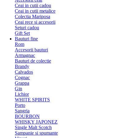
Ceai in cutii cadou
Ceai in cutii metalice
Colectia Mariposa
Ceai rece si accesorii
Seturi cadou
Gift Set
Bauturi fine
Rom
Accesorii bauturi
Armagnac
Bauturi de colectie
Brandy
Calvados
Cognac
Grappa
Gin
Lichior
WHITE SPIRITS
Porto
Sangria
BOURBON
WHISKY JAPONEZ
Single Malt Scotch
Sampanie si spumante