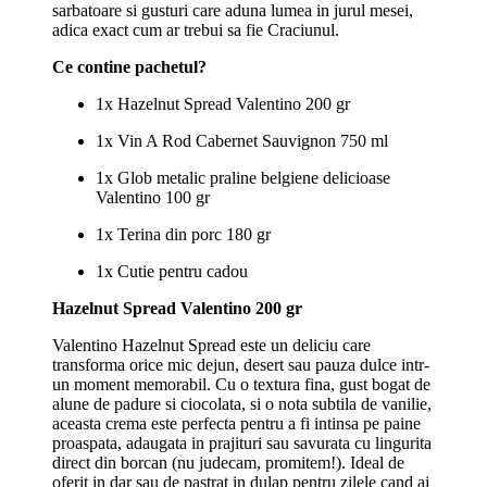
sarbatoare si gusturi care aduna lumea in jurul mesei,
adica exact cum ar trebui sa fie Craciunul.
Ce contine pachetul?
1x Hazelnut Spread Valentino 200 gr
1x Vin A Rod Cabernet Sauvignon 750 ml
1x Glob metalic praline belgiene delicioase
Valentino 100 gr
1x Terina din porc 180 gr
1x Cutie pentru cadou
Hazelnut Spread Valentino 200 gr
Valentino Hazelnut Spread este un deliciu care
transforma orice mic dejun, desert sau pauza dulce intr-
un moment memorabil. Cu o textura fina, gust bogat de
alune de padure si ciocolata, si o nota subtila de vanilie,
aceasta crema este perfecta pentru a fi intinsa pe paine
proaspata, adaugata in prajituri sau savurata cu lingurita
direct din borcan (nu judecam, promitem!). Ideal de
oferit in dar sau de pastrat in dulap pentru zilele cand ai