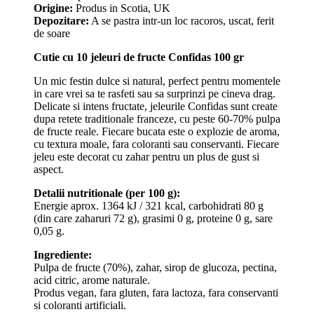
Origine:
Produs in Scotia, UK
Depozitare:
A se pastra intr-un loc racoros, uscat, ferit
de soare
Cutie cu 10 jeleuri de fructe Confidas 100 gr
Un mic festin dulce si natural, perfect pentru momentele
in care vrei sa te rasfeti sau sa surprinzi pe cineva drag.
Delicate si intens fructate, jeleurile Confidas sunt create
dupa retete traditionale franceze, cu peste 60-70% pulpa
de fructe reale. Fiecare bucata este o explozie de aroma,
cu textura moale, fara coloranti sau conservanti. Fiecare
jeleu este decorat cu zahar pentru un plus de gust si
aspect.
Detalii nutritionale (per 100 g):
Energie aprox. 1364 kJ / 321 kcal, carbohidrati 80 g
(din care zaharuri 72 g), grasimi 0 g, proteine 0 g, sare
0,05 g.
Ingrediente:
Pulpa de fructe (70%), zahar, sirop de glucoza, pectina,
acid citric, arome naturale.
Produs vegan, fara gluten, fara lactoza, fara conservanti
si coloranti artificiali.