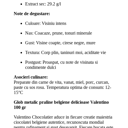
Extract sec: 29.2 g/l
Note de degustare:
Culoare: Visiniu intens
Nas: Coacaze, prune, tonuri minerale
Gust: Visine coapte, cirese negre, mure
Textura: Corp plin, taninuri moi, aciditate vie
Postgust: Proaspat, cu note de visinata si
condimente dulci
Asocieri culinare:
Preparate din carne de vita, vanat, miel, porc, curcan,
paste cu sos rosu. Temperatura optima de consum: 12-
15°C
Glob metalic praline belgiene delicioase Valentino
100 gr
Valentino Chocolatier aduce in fiecare creatie maiestria
ciocolatei belgiene autentice, recunoscuta mondial
pentru rafinament si gust desavarsit. Fiecare bucata este