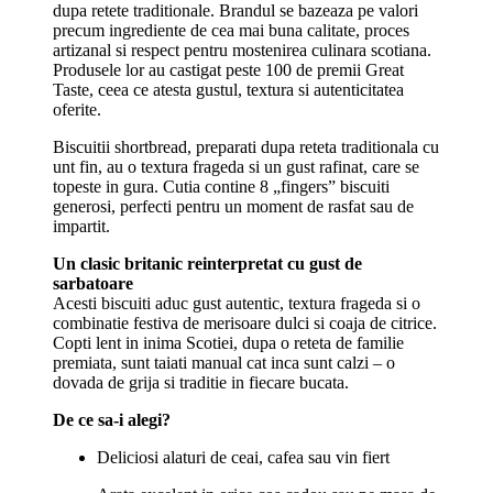
dupa retete traditionale. Brandul se bazeaza pe valori
precum ingrediente de cea mai buna calitate, proces
artizanal si respect pentru mostenirea culinara scotiana.
Produsele lor au castigat peste 100 de premii Great
Taste, ceea ce atesta gustul, textura si autenticitatea
oferite.
Biscuitii shortbread, preparati dupa reteta traditionala cu
unt fin, au o textura frageda si un gust rafinat, care se
topeste in gura. Cutia contine 8 „fingers” biscuiti
generosi, perfecti pentru un moment de rasfat sau de
impartit.
Un clasic britanic reinterpretat cu gust de
sarbatoare
Acesti biscuiti aduc gust autentic, textura frageda si o
combinatie festiva de merisoare dulci si coaja de citrice.
Copti lent in inima Scotiei, dupa o reteta de familie
premiata, sunt taiati manual cat inca sunt calzi – o
dovada de grija si traditie in fiecare bucata.
De ce sa-i alegi?
Deliciosi alaturi de ceai, cafea sau vin fiert