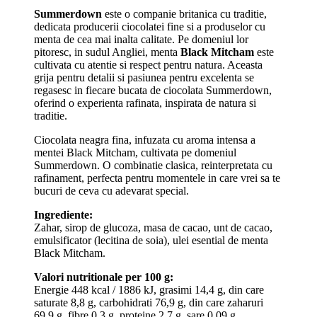
Summerdown
este o companie britanica cu traditie,
dedicata producerii ciocolatei fine si a produselor cu
menta de cea mai inalta calitate. Pe domeniul lor
pitoresc, in sudul Angliei, menta
Black Mitcham
este
cultivata cu atentie si respect pentru natura. Aceasta
grija pentru detalii si pasiunea pentru excelenta se
regasesc in fiecare bucata de ciocolata Summerdown,
oferind o experienta rafinata, inspirata de natura si
traditie.
Ciocolata neagra fina, infuzata cu aroma intensa a
mentei Black Mitcham, cultivata pe domeniul
Summerdown. O combinatie clasica, reinterpretata cu
rafinament, perfecta pentru momentele in care vrei sa te
bucuri de ceva cu adevarat special.
Ingrediente:
Zahar, sirop de glucoza, masa de cacao, unt de cacao,
emulsificator (lecitina de soia), ulei esential de menta
Black Mitcham.
Valori nutritionale per 100 g:
Energie 448 kcal / 1886 kJ, grasimi 14,4 g, din care
saturate 8,8 g, carbohidrati 76,9 g, din care zaharuri
69,9 g, fibre 0,3 g, proteine 2,7 g, sare 0,09 g.