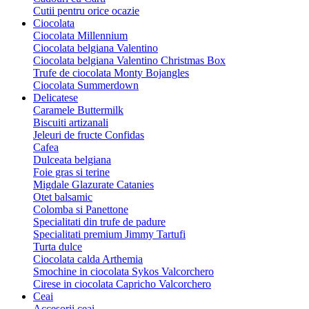
Cutii pentru orice ocazie
Ciocolata
Ciocolata Millennium
Ciocolata belgiana Valentino
Ciocolata belgiana Valentino Christmas Box
Trufe de ciocolata Monty Bojangles
Ciocolata Summerdown
Delicatese
Caramele Buttermilk
Biscuiti artizanali
Jeleuri de fructe Confidas
Cafea
Dulceata belgiana
Foie gras si terine
Migdale Glazurate Catanies
Otet balsamic
Colomba si Panettone
Specialitati din trufe de padure
Specialitati premium Jimmy Tartufi
Turta dulce
Ciocolata calda Arthemia
Smochine in ciocolata Sykos Valcorchero
Cirese in ciocolata Capricho Valcorchero
Ceai
Accesorii ceai