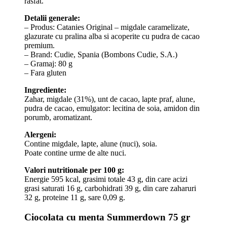
rasfat.
Detalii generale:
– Produs: Catanies Original – migdale caramelizate,
glazurate cu pralina alba si acoperite cu pudra de cacao
premium.
– Brand: Cudie, Spania (Bombons Cudie, S.A.)
– Gramaj: 80 g
– Fara gluten
Ingrediente:
Zahar, migdale (31%), unt de cacao, lapte praf, alune,
pudra de cacao, emulgator: lecitina de soia, amidon din
porumb, aromatizant.
Alergeni:
Contine migdale, lapte, alune (nuci), soia.
Poate contine urme de alte nuci.
Valori nutritionale per 100 g:
Energie 595 kcal, grasimi totale 43 g, din care acizi
grasi saturati 16 g, carbohidrati 39 g, din care zaharuri
32 g, proteine 11 g, sare 0,09 g.
Ciocolata cu menta Summerdown 75 gr