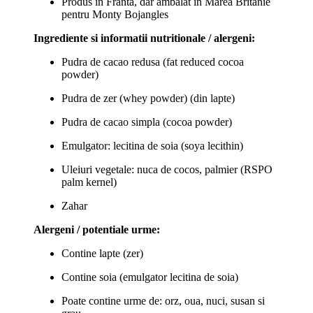
Produs in Franta, dar ambalat in Marea Britanie
pentru Monty Bojangles
Ingrediente si informatii nutritionale / alergeni:
Pudra de cacao redusa (fat reduced cocoa
powder)
Pudra de zer (whey powder) (din lapte)
Pudra de cacao simpla (cocoa powder)
Emulgator: lecitina de soia (soya lecithin)
Uleiuri vegetale: nuca de cocos, palmier (RSPO
palm kernel)
Zahar
Alergeni / potentiale urme:
Contine lapte (zer)
Contine soia (emulgator lecitina de soia)
Poate contine urme de: orz, oua, nuci, susan si