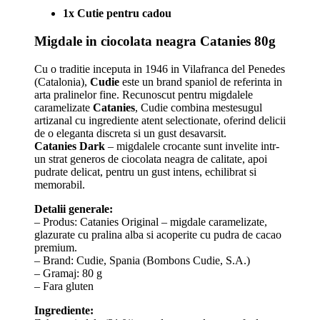
1x Cutie pentru cadou
Migdale in ciocolata neagra Catanies 80g
Cu o traditie inceputa in 1946 in Vilafranca del Penedes
(Catalonia),
Cudie
este un brand spaniol de referinta in
arta pralinelor fine. Recunoscut pentru migdalele
caramelizate
Catanies
, Cudie combina mestesugul
artizanal cu ingrediente atent selectionate, oferind delicii
de o eleganta discreta si un gust desavarsit.
Catanies Dark
– migdalele crocante sunt invelite intr-
un strat generos de ciocolata neagra de calitate, apoi
pudrate delicat, pentru un gust intens, echilibrat si
memorabil.
Detalii generale:
– Produs: Catanies Original – migdale caramelizate,
glazurate cu pralina alba si acoperite cu pudra de cacao
premium.
– Brand: Cudie, Spania (Bombons Cudie, S.A.)
– Gramaj: 80 g
– Fara gluten
Ingrediente: