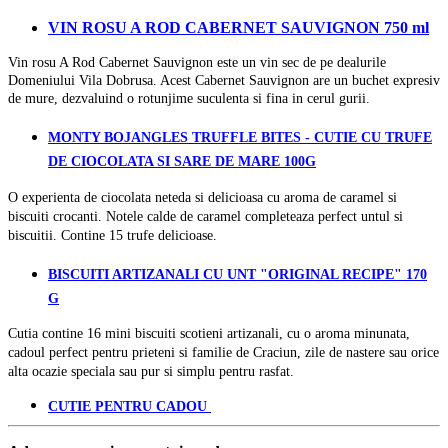
VIN ROSU A ROD CABERNET SAUVIGNON 750 ml
Vin rosu A Rod Cabernet Sauvignon este un vin sec de pe dealurile
Domeniului Vila Dobrusa. Acest Cabernet Sauvignon are un buchet expresiv
de mure, dezvaluind o rotunjime suculenta si fina in cerul gurii.
MONTY BOJANGLES TRUFFLE BITES - CUTIE CU TRUFE
DE CIOCOLATA SI SARE DE MARE 100G
O experienta de ciocolata neteda si delicioasa cu aroma de caramel si
biscuiti crocanti. Notele calde de caramel completeaza perfect untul si
biscuitii. Contine 15 trufe delicioase.
BISCUITI ARTIZANALI CU UNT "ORIGINAL RECIPE" 170
G
Cutia contine 16 mini biscuiti scotieni artizanali, cu o aroma minunata,
cadoul perfect pentru prieteni si familie de Craciun, zile de nastere sau orice
alta ocazie speciala sau pur si simplu pentru rasfat.
CUTIE PENTRU CADOU