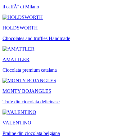
il caffÃ¨ di Milano
HOLDSWORTH
Chocolates and truffles Handmade
AMATTLER
Ciocolata premium catalana
MONTY BOJANGLES
Trufe din ciocolata delicioase
VALENTINO
Praline din ciocolata belgiana