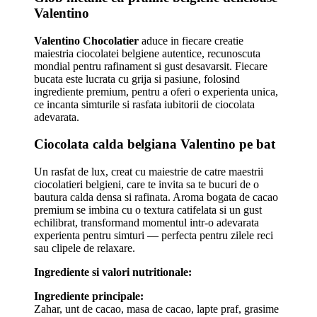
Valentino
Valentino Chocolatier
aduce in fiecare creatie
maiestria ciocolatei belgiene autentice, recunoscuta
mondial pentru rafinament si gust desavarsit. Fiecare
bucata este lucrata cu grija si pasiune, folosind
ingrediente premium, pentru a oferi o experienta unica,
ce incanta simturile si rasfata iubitorii de ciocolata
adevarata.
Ciocolata calda belgiana Valentino pe bat
Un rasfat de lux, creat cu maiestrie de catre maestrii
ciocolatieri belgieni, care te invita sa te bucuri de o
bautura calda densa si rafinata. Aroma bogata de cacao
premium se imbina cu o textura catifelata si un gust
echilibrat, transformand momentul intr-o adevarata
experienta pentru simturi — perfecta pentru zilele reci
sau clipele de relaxare.
Ingrediente si valori nutritionale:
Ingrediente principale:
Zahar, unt de cacao, masa de cacao, lapte praf, grasime