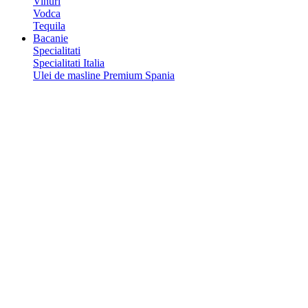
Vinuri
Vodca
Tequila
Bacanie
Specialitati
Specialitati Italia
Ulei de masline Premium Spania