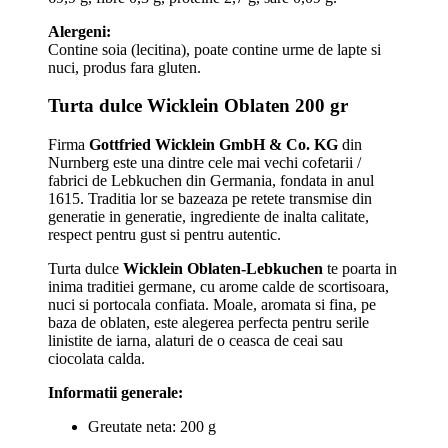
Alergeni:
Contine soia (lecitina), poate contine urme de lapte si
nuci, produs fara gluten.
Turta dulce Wicklein Oblaten 200 gr
Firma
Gottfried Wicklein GmbH & Co. KG
din
Nurnberg este una dintre cele mai vechi cofetarii /
fabrici de Lebkuchen din Germania, fondata in anul
1615. Traditia lor se bazeaza pe retete transmise din
generatie in generatie, ingrediente de inalta calitate,
respect pentru gust si pentru autentic.
Turta dulce
Wicklein Oblaten-Lebkuchen
te poarta in
inima traditiei germane, cu arome calde de scortisoara,
nuci si portocala confiata. Moale, aromata si fina, pe
baza de oblaten, este alegerea perfecta pentru serile
linistite de iarna, alaturi de o ceasca de ceai sau
ciocolata calda.
Informatii generale:
Greutate neta: 200 g