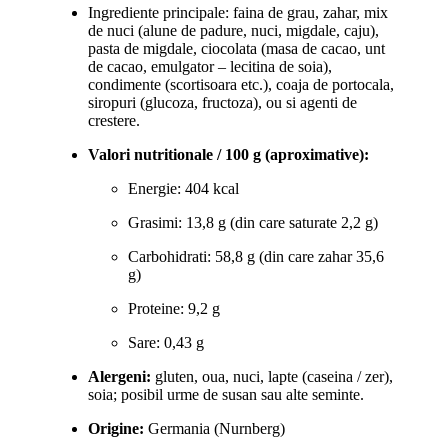
Ingrediente principale: faina de grau, zahar, mix
de nuci (alune de padure, nuci, migdale, caju),
pasta de migdale, ciocolata (masa de cacao, unt
de cacao, emulgator – lecitina de soia),
condimente (scortisoara etc.), coaja de portocala,
siropuri (glucoza, fructoza), ou si agenti de
crestere.
Valori nutritionale / 100 g (aproximative):
Energie: 404 kcal
Grasimi: 13,8 g (din care saturate 2,2 g)
Carbohidrati: 58,8 g (din care zahar 35,6
g)
Proteine: 9,2 g
Sare: 0,43 g
Alergeni:
gluten, oua, nuci, lapte (caseina / zer),
soia; posibil urme de susan sau alte seminte.
Origine:
Germania (Nurnberg)