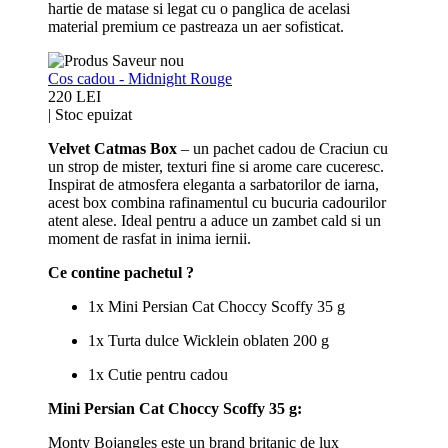
hartie de matase si legat cu o panglica de acelasi
material premium ce pastreaza un aer sofisticat.
Cos cadou - Midnight Rouge
220 LEI
|
Stoc epuizat
Velvet Catmas Box
– un pachet cadou de Craciun cu
un strop de mister, texturi fine si arome care cuceresc.
Inspirat de atmosfera eleganta a sarbatorilor de iarna,
acest box combina rafinamentul cu bucuria cadourilor
atent alese. Ideal pentru a aduce un zambet cald si un
moment de rasfat in inima iernii.
Ce contine pachetul ?
1x Mini Persian Cat Choccy Scoffy 35 g
1x Turta dulce Wicklein oblaten 200 g
1x Cutie pentru cadou
Mini Persian Cat Choccy Scoffy 35 g:
Monty Bojangles este un brand britanic de lux