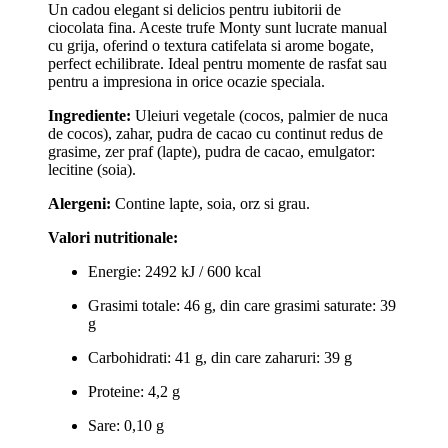
Un cadou elegant si delicios pentru iubitorii de
ciocolata fina. Aceste trufe Monty sunt lucrate manual
cu grija, oferind o textura catifelata si arome bogate,
perfect echilibrate. Ideal pentru momente de rasfat sau
pentru a impresiona in orice ocazie speciala.
Ingrediente:
Uleiuri vegetale (cocos, palmier de nuca
de cocos), zahar, pudra de cacao cu continut redus de
grasime, zer praf (lapte), pudra de cacao, emulgator:
lecitine (soia).
Alergeni:
Contine lapte, soia, orz si grau.
Valori nutritionale:
Energie: 2492 kJ / 600 kcal
Grasimi totale: 46 g, din care grasimi saturate: 39
g
Carbohidrati: 41 g, din care zaharuri: 39 g
Proteine: 4,2 g
Sare: 0,10 g