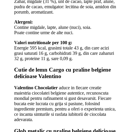
Zahar, migdale (31 %), unt de cacao, lapte praf, alune,
pudra de cacao, emulgator: lecitina de soia, amidon din
porumb, aromatizant.
Alergeni:
Contine migdale, lapte, alune (nuci), soia.
Poate contine urme de alte nuci.
Valori nutritionale per 100 g:
Energie 595 kcal, grasimi totale 43 g, din care acizi
grasi saturati 16 g, carbohidrati 39 g, din care zaharuri
32 g, proteine 11 g, sare 0,09 g.
Cutie de lemn Cargo cu praline belgiene
delicioase Valentino
Valentino Chocolatier
aduce in fiecare creatie
maiestria ciocolatei belgiene autentice, recunoscuta
mondial pentru rafinament si gust desavarsit. Fiecare
bucata este lucrata cu grija si pasiune, folosind
ingrediente premium, pentru a oferi o experienta unica,
ce incanta simturile si rasfata iubitorii de ciocolata
adevarata.
Glob metalic cu praline belgiene delicioase