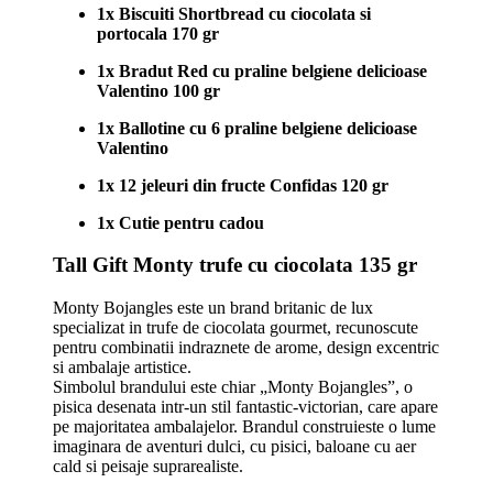
1x Biscuiti Shortbread cu ciocolata si
portocala 170 gr
1x Bradut Red cu praline belgiene delicioase
Valentino 100 gr
1x Ballotine cu 6 praline belgiene delicioase
Valentino
1x 12 jeleuri din fructe Confidas 120 gr
1x Cutie pentru cadou
Tall Gift Monty trufe cu ciocolata 135 gr
Monty Bojangles este un brand britanic de lux
specializat in trufe de ciocolata gourmet, recunoscute
pentru combinatii indraznete de arome, design excentric
si ambalaje artistice.
Simbolul brandului este chiar „Monty Bojangles”, o
pisica desenata intr-un stil fantastic-victorian, care apare
pe majoritatea ambalajelor. Brandul construieste o lume
imaginara de aventuri dulci, cu pisici, baloane cu aer
cald si peisaje suprarealiste.