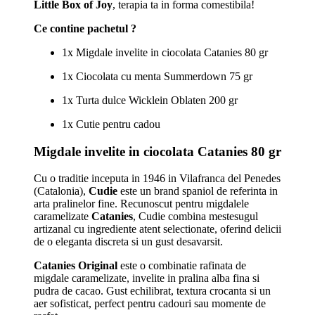
Little Box of Joy
, terapia ta in forma comestibila!
Ce contine pachetul ?
1x Migdale invelite in ciocolata Catanies 80 gr
1x Ciocolata cu menta Summerdown 75 gr
1x Turta dulce Wicklein Oblaten 200 gr
1x Cutie pentru cadou
Migdale invelite in ciocolata Catanies 80 gr
Cu o traditie inceputa in 1946 in Vilafranca del Penedes
(Catalonia),
Cudie
este un brand spaniol de referinta in
arta pralinelor fine. Recunoscut pentru migdalele
caramelizate
Catanies
, Cudie combina mestesugul
artizanal cu ingrediente atent selectionate, oferind delicii
de o eleganta discreta si un gust desavarsit.
Catanies Original
este o combinatie rafinata de
migdale caramelizate, invelite in pralina alba fina si
pudra de cacao. Gust echilibrat, textura crocanta si un
aer sofisticat, perfect pentru cadouri sau momente de