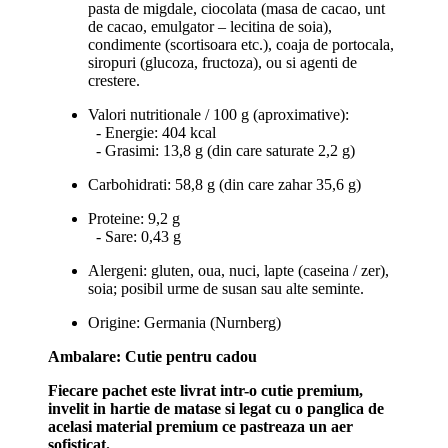
pasta de migdale, ciocolata (masa de cacao, unt
de cacao, emulgator – lecitina de soia),
condimente (scortisoara etc.), coaja de portocala,
siropuri (glucoza, fructoza), ou si agenti de
crestere.
Valori nutritionale / 100 g (aproximative):
- Energie: 404 kcal
- Grasimi: 13,8 g (din care saturate 2,2 g)
Carbohidrati: 58,8 g (din care zahar 35,6 g)
Proteine: 9,2 g
- Sare: 0,43 g
Alergeni: gluten, oua, nuci, lapte (caseina / zer),
soia; posibil urme de susan sau alte seminte.
Origine: Germania (Nurnberg)
Ambalare: Cutie pentru cadou
Fiecare pachet este livrat intr-o cutie premium,
invelit in hartie de matase si legat cu o panglica de
acelasi material premium ce pastreaza un aer
sofisticat.