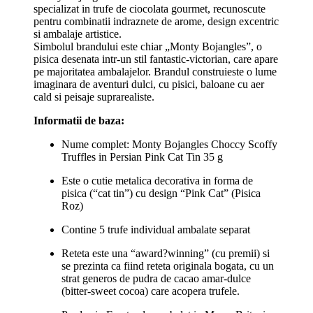
specializat in trufe de ciocolata gourmet, recunoscute
pentru combinatii indraznete de arome, design excentric
si ambalaje artistice.
Simbolul brandului este chiar „Monty Bojangles”, o
pisica desenata intr-un stil fantastic-victorian, care apare
pe majoritatea ambalajelor. Brandul construieste o lume
imaginara de aventuri dulci, cu pisici, baloane cu aer
cald si peisaje suprarealiste.
Informatii de baza:
Nume complet: Monty Bojangles Choccy Scoffy
Truffles in Persian Pink Cat Tin 35 g
Este o cutie metalica decorativa in forma de
pisica (“cat tin”) cu design “Pink Cat” (Pisica
Roz)
Contine 5 trufe individual ambalate separat
Reteta este una “award?winning” (cu premii) si
se prezinta ca fiind reteta originala bogata, cu un
strat generos de pudra de cacao amar-dulce
(bitter-sweet cocoa) care acopera trufele.