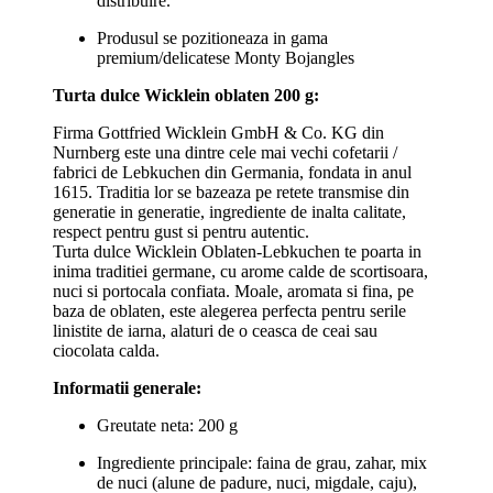
distribuire.
Produsul se pozitioneaza in gama
premium/delicatese Monty Bojangles
Turta dulce Wicklein oblaten 200 g:
Firma Gottfried Wicklein GmbH & Co. KG din
Nurnberg este una dintre cele mai vechi cofetarii /
fabrici de Lebkuchen din Germania, fondata in anul
1615. Traditia lor se bazeaza pe retete transmise din
generatie in generatie, ingrediente de inalta calitate,
respect pentru gust si pentru autentic.
Turta dulce Wicklein Oblaten-Lebkuchen te poarta in
inima traditiei germane, cu arome calde de scortisoara,
nuci si portocala confiata. Moale, aromata si fina, pe
baza de oblaten, este alegerea perfecta pentru serile
linistite de iarna, alaturi de o ceasca de ceai sau
ciocolata calda.
Informatii generale:
Greutate neta: 200 g
Ingrediente principale: faina de grau, zahar, mix
de nuci (alune de padure, nuci, migdale, caju),