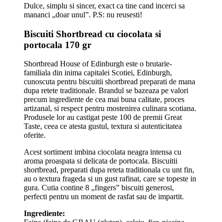
Dulce, simplu si sincer, exact ca tine cand incerci sa
mananci „doar unul”. P.S: nu reusesti!
Biscuiti Shortbread cu ciocolata si
portocala 170 gr
Shortbread House of Edinburgh este o brutarie-
familiala din inima capitalei Scotiei, Edinburgh,
cunoscuta pentru biscuitii shortbread preparati de mana
dupa retete traditionale. Brandul se bazeaza pe valori
precum ingrediente de cea mai buna calitate, proces
artizanal, si respect pentru mostenirea culinara scotiana.
Produsele lor au castigat peste 100 de premii Great
Taste, ceea ce atesta gustul, textura si autenticitatea
oferite.
Acest sortiment imbina ciocolata neagra intensa cu
aroma proaspata si delicata de portocala. Biscuitii
shortbread, preparati dupa reteta traditionala cu unt fin,
au o textura frageda si un gust rafinat, care se topeste in
gura. Cutia contine 8 „fingers” biscuiti generosi,
perfecti pentru un moment de rasfat sau de impartit.
Ingrediente: