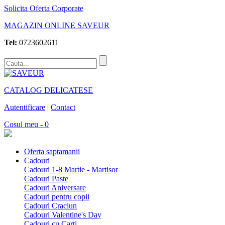
Solicita Oferta Corporate
MAGAZIN ONLINE SAVEUR
Tel:
0723602611
CATALOG DELICATESE
Autentificare
|
Contact
Cosul meu - 0
Oferta saptamanii
Cadouri
Cadouri 1-8 Martie - Martisor
Cadouri Paste
Cadouri Aniversare
Cadouri pentru copii
Cadouri Craciun
Cadouri Valentine's Day
Cadouri cu Carti