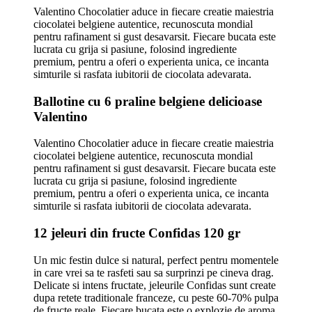
Valentino Chocolatier aduce in fiecare creatie maiestria
ciocolatei belgiene autentice, recunoscuta mondial
pentru rafinament si gust desavarsit. Fiecare bucata este
lucrata cu grija si pasiune, folosind ingrediente
premium, pentru a oferi o experienta unica, ce incanta
simturile si rasfata iubitorii de ciocolata adevarata.
Ballotine cu 6 praline belgiene delicioase
Valentino
Valentino Chocolatier aduce in fiecare creatie maiestria
ciocolatei belgiene autentice, recunoscuta mondial
pentru rafinament si gust desavarsit. Fiecare bucata este
lucrata cu grija si pasiune, folosind ingrediente
premium, pentru a oferi o experienta unica, ce incanta
simturile si rasfata iubitorii de ciocolata adevarata.
12 jeleuri din fructe Confidas 120 gr
Un mic festin dulce si natural, perfect pentru momentele
in care vrei sa te rasfeti sau sa surprinzi pe cineva drag.
Delicate si intens fructate, jeleurile Confidas sunt create
dupa retete traditionale franceze, cu peste 60-70% pulpa
de fructe reale. Fiecare bucata este o explozie de aroma,