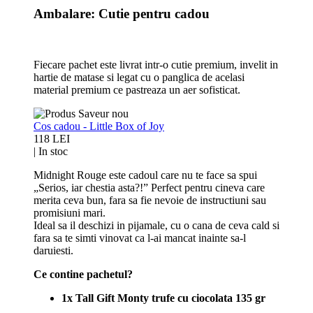
Ambalare: Cutie pentru cadou
Fiecare pachet este livrat intr-o cutie premium, invelit in
hartie de matase si legat cu o panglica de acelasi
material premium ce pastreaza un aer sofisticat.
Cos cadou - Little Box of Joy
118 LEI
|
In stoc
Midnight Rouge este cadoul care nu te face sa spui
„Serios, iar chestia asta?!” Perfect pentru cineva care
merita ceva bun, fara sa fie nevoie de instructiuni sau
promisiuni mari.
Ideal sa il deschizi in pijamale, cu o cana de ceva cald si
fara sa te simti vinovat ca l-ai mancat inainte sa-l
daruiesti.
Ce contine pachetul?
1x Tall Gift Monty trufe cu ciocolata 135 gr