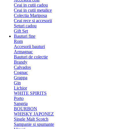
Ceai in cutii cadou
Ceai in cutii metalice
Colectia Mariposa
Ceai rece si accesorii
Seturi cadou
Gift Set
Bauturi fine
Rom
Accesorii bauturi
Armagnac
Bauturi de colectie
Brandy
Calvados
Cognac
Grappa
Gin
Lichior
WHITE SPIRITS
Porto
Sangria
BOURBON
WHISKY JAPONEZ
Single Malt Scotch
Sampanie si spumante