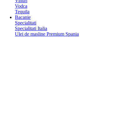
Vinuri
Vodca
Tequila
Bacanie
Specialitati
Specialitati Italia
Ulei de masline Premium Spania