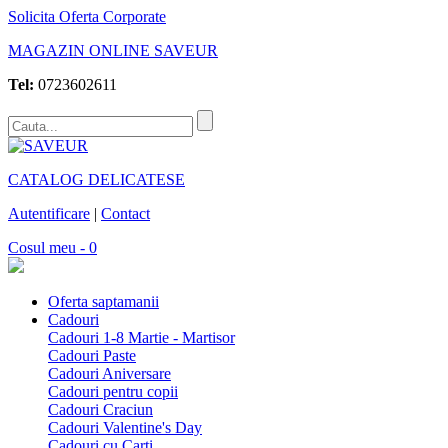
Solicita Oferta Corporate
MAGAZIN ONLINE SAVEUR
Tel:
0723602611
CATALOG DELICATESE
Autentificare
|
Contact
Cosul meu - 0
Oferta saptamanii
Cadouri
Cadouri 1-8 Martie - Martisor
Cadouri Paste
Cadouri Aniversare
Cadouri pentru copii
Cadouri Craciun
Cadouri Valentine's Day
Cadouri cu Carti