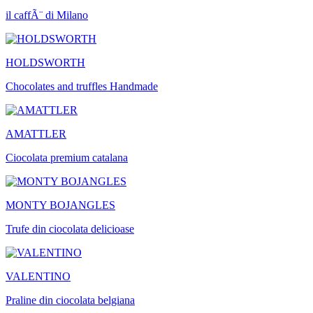
il caffÃ¨ di Milano
HOLDSWORTH
Chocolates and truffles Handmade
AMATTLER
Ciocolata premium catalana
MONTY BOJANGLES
Trufe din ciocolata delicioase
VALENTINO
Praline din ciocolata belgiana