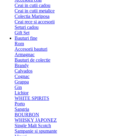
Ceai in cutii cadou
Ceai in cutii metalice
Colectia Mariposa
Ceai rece si accesorii
Seturi cadou
Gift Set
Bauturi fine
Rom
Accesorii bauturi
Armagnac
Bauturi de colectie
Brandy
Calvados
Cognac
Grappa
Gin
Lichior
WHITE SPIRITS
Porto
Sangria
BOURBON
WHISKY JAPONEZ
Single Malt Scotch
Sampanie si spumante