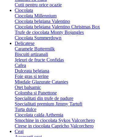
Cutii pentru orice ocazie
Ciocolata
Ciocolata Millennium
Ciocolata belgiana Valentino
Ciocolata belgiana Valentino Christmas Box
Trufe de ciocolata Monty Bojangles
Ciocolata Summerdown
Delicatese
Caramele Buttermilk
Biscuiti artizanali
Jeleuri de fructe Confidas
Cafea
Dulceata belgiana
Foie gras si terine
Migdale Glazurate Catanies
Otet balsamic
Colomba si Panettone
Specialitati din trufe de padure
Specialitati premium Jimmy Tartufi
Turta dulce
Ciocolata calda Arthemia
Smochine in ciocolata Sykos Valcorchero
Cirese in ciocolata Capricho Valcorchero
Ceai
Accesorii ceai