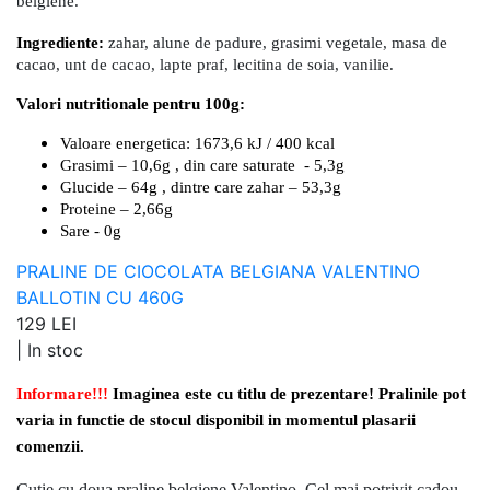
belgiene.
Ingrediente:
zahar, alune de padure, grasimi vegetale, masa de
cacao, unt de cacao, lapte praf, lecitina de soia, vanilie.
Valori nutritionale pentru 100g:
Valoare energetica: 1673,6 kJ / 400 kcal
Grasimi – 10,6g , din care saturate - 5,3g
Glucide – 64g , dintre care zahar – 53,3g
Proteine – 2,66g
Sare - 0g
PRALINE DE CIOCOLATA BELGIANA VALENTINO
BALLOTIN CU 460G
129 LEI
|
In stoc
Informare!!!
Imaginea este cu titlu de prezentare! Pralinile pot
varia in functie de stocul disponibil in momentul plasarii
comenzii.
Cutie cu doua praline belgiene Valentino. Cel mai potrivit cadou