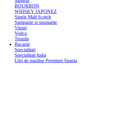
Sangria
BOURBON
WHISKY JAPONEZ
Single Malt Scotch
Sampanie si spumante
Vinuri
Vodca
Tequila
Bacanie
Specialitati
Specialitati Italia
Ulei de masline Premium Spania