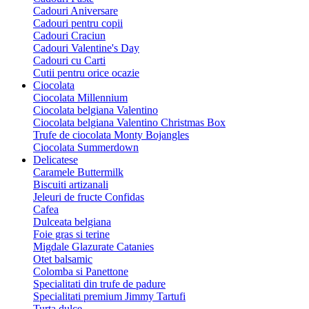
Cadouri Aniversare
Cadouri pentru copii
Cadouri Craciun
Cadouri Valentine's Day
Cadouri cu Carti
Cutii pentru orice ocazie
Ciocolata
Ciocolata Millennium
Ciocolata belgiana Valentino
Ciocolata belgiana Valentino Christmas Box
Trufe de ciocolata Monty Bojangles
Ciocolata Summerdown
Delicatese
Caramele Buttermilk
Biscuiti artizanali
Jeleuri de fructe Confidas
Cafea
Dulceata belgiana
Foie gras si terine
Migdale Glazurate Catanies
Otet balsamic
Colomba si Panettone
Specialitati din trufe de padure
Specialitati premium Jimmy Tartufi
Turta dulce