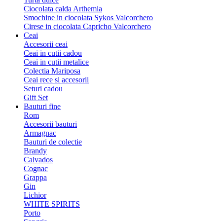
Ciocolata calda Arthemia
Smochine in ciocolata Sykos Valcorchero
Cirese in ciocolata Capricho Valcorchero
Ceai
Accesorii ceai
Ceai in cutii cadou
Ceai in cutii metalice
Colectia Mariposa
Ceai rece si accesorii
Seturi cadou
Gift Set
Bauturi fine
Rom
Accesorii bauturi
Armagnac
Bauturi de colectie
Brandy
Calvados
Cognac
Grappa
Gin
Lichior
WHITE SPIRITS
Porto