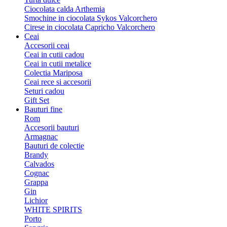
Ciocolata calda Arthemia
Smochine in ciocolata Sykos Valcorchero
Cirese in ciocolata Capricho Valcorchero
Ceai
Accesorii ceai
Ceai in cutii cadou
Ceai in cutii metalice
Colectia Mariposa
Ceai rece si accesorii
Seturi cadou
Gift Set
Bauturi fine
Rom
Accesorii bauturi
Armagnac
Bauturi de colectie
Brandy
Calvados
Cognac
Grappa
Gin
Lichior
WHITE SPIRITS
Porto