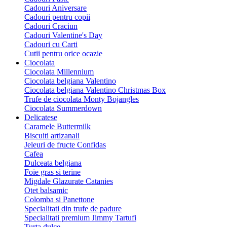
Cadouri Aniversare
Cadouri pentru copii
Cadouri Craciun
Cadouri Valentine's Day
Cadouri cu Carti
Cutii pentru orice ocazie
Ciocolata
Ciocolata Millennium
Ciocolata belgiana Valentino
Ciocolata belgiana Valentino Christmas Box
Trufe de ciocolata Monty Bojangles
Ciocolata Summerdown
Delicatese
Caramele Buttermilk
Biscuiti artizanali
Jeleuri de fructe Confidas
Cafea
Dulceata belgiana
Foie gras si terine
Migdale Glazurate Catanies
Otet balsamic
Colomba si Panettone
Specialitati din trufe de padure
Specialitati premium Jimmy Tartufi
Turta dulce