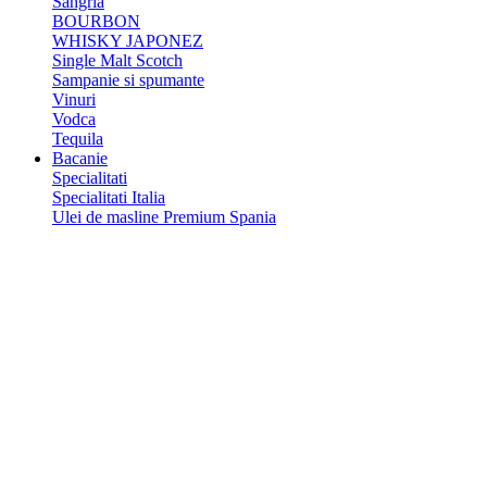
Sangria
BOURBON
WHISKY JAPONEZ
Single Malt Scotch
Sampanie si spumante
Vinuri
Vodca
Tequila
Bacanie
Specialitati
Specialitati Italia
Ulei de masline Premium Spania