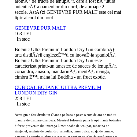
aromÄƒ de fructe de ienupÄƒr, care a fost bÄƒutura
autenticÄƒ a oamenilor din nord, de aproape 2
secole. AstÄƒzi GENIEVRE PUR MALT este cel mai
tipic alcool din nord.
GENIEVRE PUR MALT
163 LEI
|
In stoc
Botanic Ultra Premium London Dry Gin combinÄƒ
arta distilÄƒrii englezeÈ™ti cu inovaÈ›ia spaniolÄƒ.
Botanic Ultra Premium London Dry Gin este
caracterizat printr-un amestec de succes de ienupÄƒr,
coriandru, anason, mandarinÄƒ, mentÄƒ, mango,
cimbru È™i mâna lui Buddha - un fruct exotic.
CUBICAL BOTANIC ULTRA PREMIUM
LONDON DRY GIN
258 LEI
|
In stoc
Acest gin a fost distilat in Olanda pe baza a peste o suta de ani de traditii
mandre de distilare olandeza. Maestrul foloseste pana la opt plante botanice
diferite provenite din intreaga lume: boabe de ienupar, radacina de
stanjenel, seminte de coriandru, angelica, lemn dulce, coaja de lamaie,
batoane de vanilie si ghimbir, pentru ai conferi un plus de profunzime si