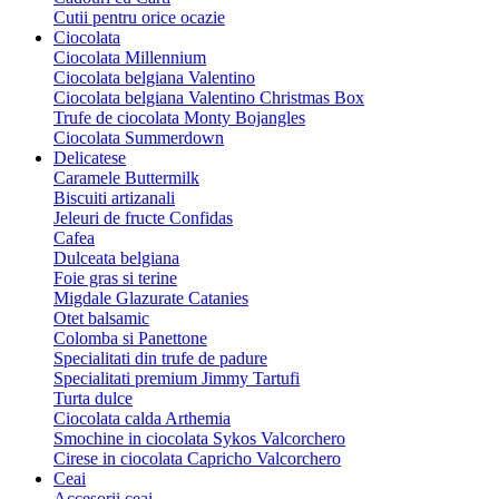
Cutii pentru orice ocazie
Ciocolata
Ciocolata Millennium
Ciocolata belgiana Valentino
Ciocolata belgiana Valentino Christmas Box
Trufe de ciocolata Monty Bojangles
Ciocolata Summerdown
Delicatese
Caramele Buttermilk
Biscuiti artizanali
Jeleuri de fructe Confidas
Cafea
Dulceata belgiana
Foie gras si terine
Migdale Glazurate Catanies
Otet balsamic
Colomba si Panettone
Specialitati din trufe de padure
Specialitati premium Jimmy Tartufi
Turta dulce
Ciocolata calda Arthemia
Smochine in ciocolata Sykos Valcorchero
Cirese in ciocolata Capricho Valcorchero
Ceai
Accesorii ceai