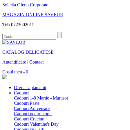
Solicita Oferta Corporate
MAGAZIN ONLINE SAVEUR
Tel:
0723602611
CATALOG DELICATESE
Autentificare
|
Contact
Cosul meu - 0
Oferta saptamanii
Cadouri
Cadouri 1-8 Martie - Martisor
Cadouri Paste
Cadouri Aniversare
Cadouri pentru copii
Cadouri Craciun
Cadouri Valentine's Day
Cadouri cu Carti