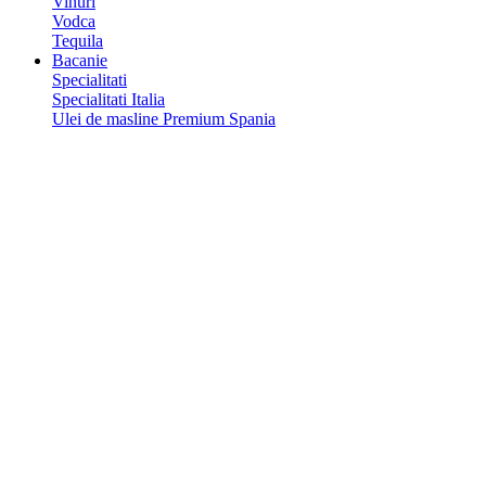
Vinuri
Vodca
Tequila
Bacanie
Specialitati
Specialitati Italia
Ulei de masline Premium Spania