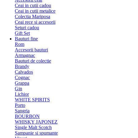
Ceai in cutii cadou
Ceai in cutii metalice
Colectia Mariposa
Ceai rece si accesorii
Seturi cadou
Gift Set
Bauturi fine
Rom
Accesorii bauturi
Armagnac
Bauturi de colectie
Brandy
Calvados
Cognac
Grappa
Gin
Lichior
WHITE SPIRITS
Porto
Sangria
BOURBON
WHISKY JAPONEZ
Single Malt Scotch
Sampanie si spumante