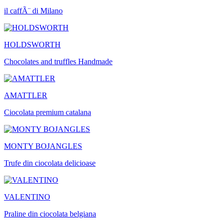
il caffÃ¨ di Milano
HOLDSWORTH
Chocolates and truffles Handmade
AMATTLER
Ciocolata premium catalana
MONTY BOJANGLES
Trufe din ciocolata delicioase
VALENTINO
Praline din ciocolata belgiana