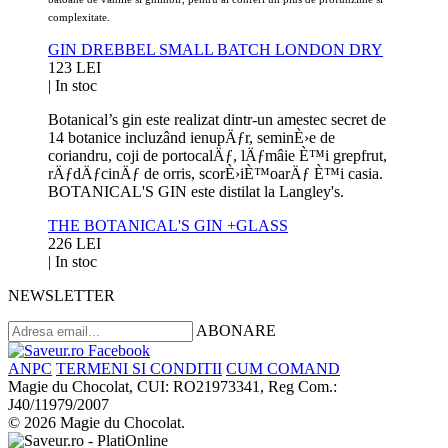
complexitate.
GIN DREBBEL SMALL BATCH LONDON DRY
123 LEI
|
In stoc
Botanical’s gin este realizat dintr-un amestec secret de
14 botanice incluzând ienupÄƒr, seminÈ›e de
coriandru, coji de portocalÄƒ, lÄƒmâie È™i grepfrut,
rÄƒdÄƒcinÄƒ de orris, scorÈ›iÈ™oarÄƒ È™i casia.
BOTANICAL'S GIN este distilat la Langley's.
THE BOTANICAL'S GIN +GLASS
226 LEI
|
In stoc
NEWSLETTER
ABONARE
ANPC
TERMENI SI CONDITII
CUM COMAND
Magie du Chocolat, CUI: RO21973341, Reg Com.:
J40/11979/2007
© 2026 Magie du Chocolat.