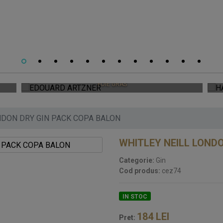
EDOUARD ARTZNER
FOIE GRAS
NDON DRY GIN PACK COPA BALON
WHITLEY NEILL LOND
Categorie:
Gin
Cod produs:
cez74
IN STOC
184
LEI
Pret: