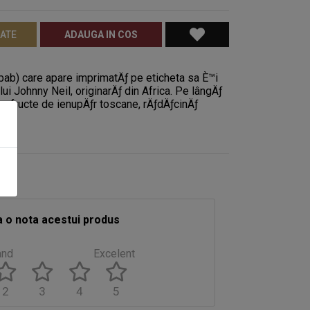
RATE
ADAUGA IN COS
b) care apare imprimatÄƒ pe eticheta sa È™i
lui Johnny Neil, originarÄƒ din Africa. Pe lângÄƒ
ructe de ienupÄƒr toscane, rÄƒdÄƒcinÄƒ
 o nota acestui produs
and
Excelent
2
3
4
5