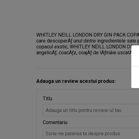
WHITLEY NEILL LONDON DRY GIN PACK COPA BALON
care descoperÄƒ unul dintre ingredientele sale pr
copacul exotic, WHITLEY NEILL LONDON DRY GI
angelicÄƒ, coacÄƒz, coajÄƒ de lÄƒmâie uscatÄƒ È
Adauga un review acestui produs:
Titlu
Comentariu