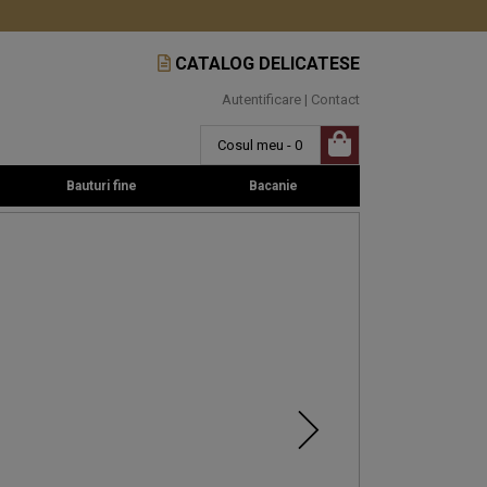
CATALOG DELICATESE
Autentificare
|
Contact
Cosul meu - 0
Bauturi fine
Bacanie