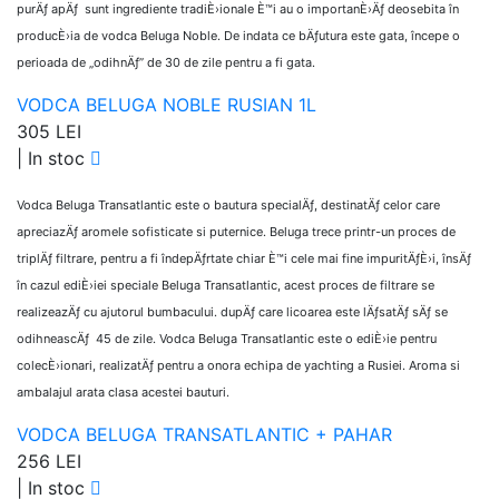
purÄƒ apÄƒ sunt ingrediente tradiÈ›ionale È™i au o importanÈ›Äƒ deosebita în
producÈ›ia de vodca Beluga Noble. De indata ce bÄƒutura este gata, începe o
perioada de „odihnÄƒ” de 30 de zile pentru a fi gata.
VODCA BELUGA NOBLE RUSIAN 1L
305 LEI
|
In stoc
Vodca Beluga Transatlantic este o bautura specialÄƒ, destinatÄƒ celor care
apreciazÄƒ aromele sofisticate si puternice. Beluga trece printr-un proces de
triplÄƒ filtrare, pentru a fi îndepÄƒrtate chiar È™i cele mai fine impuritÄƒÈ›i, însÄƒ
în cazul ediÈ›iei speciale Beluga Transatlantic, acest proces de filtrare se
realizeazÄƒ cu ajutorul bumbacului. dupÄƒ care licoarea este lÄƒsatÄƒ sÄƒ se
odihneascÄƒ 45 de zile. Vodca Beluga Transatlantic este o ediÈ›ie pentru
colecÈ›ionari, realizatÄƒ pentru a onora echipa de yachting a Rusiei. Aroma si
ambalajul arata clasa acestei bauturi.
VODCA BELUGA TRANSATLANTIC + PAHAR
256 LEI
|
In stoc