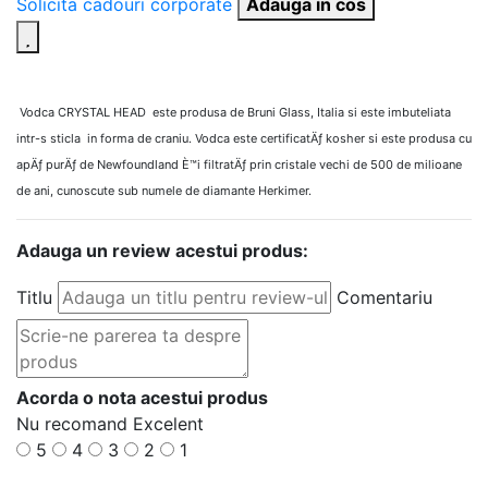
Solicita cadouri corporate
Adauga in cos
Vodca CRYSTAL HEAD este produsa de Bruni Glass, Italia si este imbuteliata
intr-s sticla in forma de craniu. Vodca este certificatÄƒ kosher si este produsa cu
apÄƒ purÄƒ de Newfoundland È™i filtratÄƒ prin cristale vechi de 500 de milioane
de ani, cunoscute sub numele de diamante Herkimer.
Adauga un review acestui produs:
Titlu
Comentariu
Acorda o nota acestui produs
Nu recomand
Excelent
5
4
3
2
1