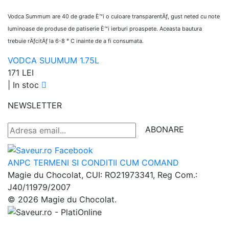
Vodca Summum are 40 de grade È™i o culoare transparentÄƒ, gust neted cu note
luminoase de produse de patiserie È™i ierburi proaspete. Aceasta bautura
trebuie rÄƒcitÄƒ la 6-8 ° C inainte de a fi consumata.
VODCA SUUMUM 1.75L
171 LEI
|
In stoc
NEWSLETTER
ABONARE
ANPC
TERMENI SI CONDITII
CUM COMAND
Magie du Chocolat, CUI: RO21973341, Reg Com.:
J40/11979/2007
© 2026 Magie du Chocolat.