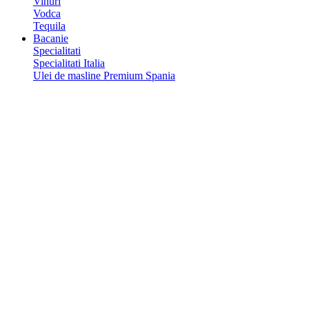
Vinuri
Vodca
Tequila
Bacanie
Specialitati
Specialitati Italia
Ulei de masline Premium Spania