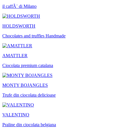
il caffÃ¨ di Milano
HOLDSWORTH
Chocolates and truffles Handmade
AMATTLER
Ciocolata premium catalana
MONTY BOJANGLES
Trufe din ciocolata delicioase
VALENTINO
Praline din ciocolata belgiana