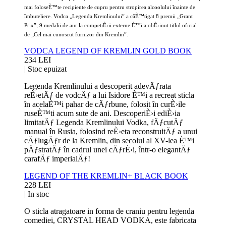
mai foloseÈ™te recipiente de cupru pentru stropirea alcoolului înainte de
îmbuteliere. Vodca „Legenda Kremlinului” a câÈ™tigat 8 premii „Grant
Prix”, 9 medalii de aur la competiÈ›ii externe È™i a obÈ›inut titlul oficial
de „Cel mai cunoscut furnizor din Kremlin”.
VODCA LEGEND OF KREMLIN GOLD BOOK
234 LEI
|
Stoc epuizat
Legenda Kremlinului a descoperit adevÄƒrata
reÈ›etÄƒ de vodcÄƒ a lui Isidore È™i a recreat sticla
în acelaÈ™i pahar de cÄƒrbune, folosit în curÈ›ile
ruseÈ™ti acum sute de ani. DescoperiÈ›i ediÈ›ia
limitatÄƒ Legenda Kremlinului Vodka, fÄƒcutÄƒ
manual în Rusia, folosind reÈ›eta reconstruitÄƒ a unui
cÄƒlugÄƒr de la Kremlin, din secolul al XV-lea È™i
pÄƒstratÄƒ în cadrul unei cÄƒrÈ›i, într-o elegantÄƒ
carafÄƒ imperialÄƒ!
LEGEND OF THE KREMLIN+ BLACK BOOK
228 LEI
|
In stoc
O sticla atragatoare in forma de craniu pentru legenda
comediei, CRYSTAL HEAD VODKA, este fabricata