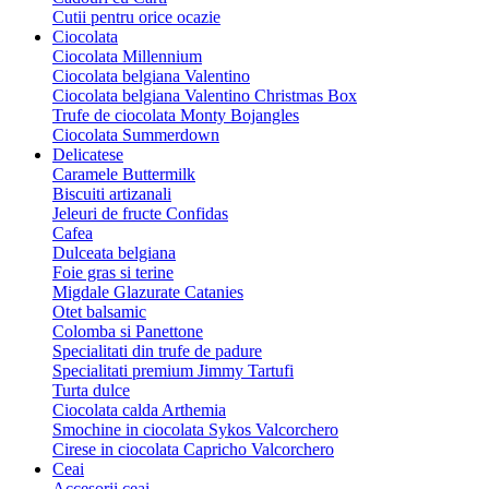
Cutii pentru orice ocazie
Ciocolata
Ciocolata Millennium
Ciocolata belgiana Valentino
Ciocolata belgiana Valentino Christmas Box
Trufe de ciocolata Monty Bojangles
Ciocolata Summerdown
Delicatese
Caramele Buttermilk
Biscuiti artizanali
Jeleuri de fructe Confidas
Cafea
Dulceata belgiana
Foie gras si terine
Migdale Glazurate Catanies
Otet balsamic
Colomba si Panettone
Specialitati din trufe de padure
Specialitati premium Jimmy Tartufi
Turta dulce
Ciocolata calda Arthemia
Smochine in ciocolata Sykos Valcorchero
Cirese in ciocolata Capricho Valcorchero
Ceai
Accesorii ceai