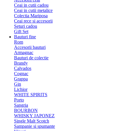
Ceai in cutii cadou
Ceai in cutii metalice
Colectia Mariposa
Ceai rece si accesorii
Seturi cadou
Gift Set
Bauturi fine
Rom
Accesorii bauturi
Armagnac
Bauturi de colectie
Brandy
Calvados
Cognac
Grappa
Gin
Lichior
WHITE SPIRITS
Porto
Sangria
BOURBON
WHISKY JAPONEZ
Single Malt Scotch
Sampanie si spumante