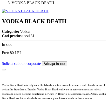
VODKA BLACK DEATH
VODKA BLACK DEATH
Categorie:
Vodca
Cod produs:
cez131
In stoc
Pret:
80
LEI
Solicita cadouri corporate
Adauga in cos
Vodka Black Death este originara din Islanda si a fost creata in urma cu mai bine de un secol
de familia Sigurðsson. Brandul Vodka Black Death cultiva o imagine intunecata si rebela,
promitand otrava si ciuma beneficiind de Guns 'N Roses' si de aprobarile Slash. Astazi, Vodka
Black Death s-a intors si a decis sa cucereasca piata internationala cu ireverenta sa.