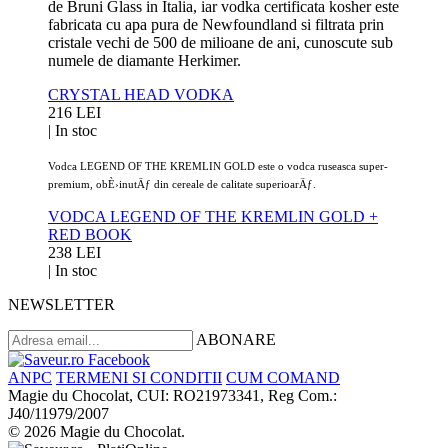
de Bruni Glass in Italia, iar vodka certificata kosher este
fabricata cu apa pura de Newfoundland si filtrata prin
cristale vechi de 500 de milioane de ani, cunoscute sub
numele de diamante Herkimer.
CRYSTAL HEAD VODKA
216 LEI
|
In stoc
Vodca LEGEND OF THE KREMLIN GOLD este o vodca ruseasca super-
premium, obÈ›inutÄƒ din cereale de calitate superioarÄƒ.
VODCA LEGEND OF THE KREMLIN GOLD +
RED BOOK
238 LEI
|
In stoc
NEWSLETTER
ABONARE
ANPC
TERMENI SI CONDITII
CUM COMAND
Magie du Chocolat, CUI: RO21973341, Reg Com.:
J40/11979/2007
© 2026 Magie du Chocolat.