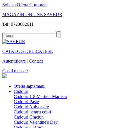
Solicita Oferta Corporate
MAGAZIN ONLINE SAVEUR
Tel:
0723602611
CATALOG DELICATESE
Autentificare
|
Contact
Cosul meu - 0
Oferta saptamanii
Cadouri
Cadouri 1-8 Martie - Martisor
Cadouri Paste
Cadouri Aniversare
Cadouri pentru copii
Cadouri Craciun
Cadouri Valentine's Day
Cadouri cu Carti