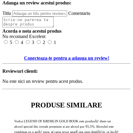
Adauga un review acestui produs:
Titlu
Comentariu
Acorda o nota acestui produs
Nu recomand
Excelent
5
4
3
2
1
Conecteaza-te pentru a adauga un review!
Reviewuri clienti:
Nu este nici un review pentru acest produs.
PRODUSE SIMILARE
Vodca LEGEND OF KREMLIN GOLD BOOK este produsÄƒ dintr-un
alcool special din cereale premium si are alcool pur 95,5%. Alcoolul este
combinat cu o apÄƒ pura, al carui izvor aparÈ›ine unei distilÄƒrii, ce încÄƒ