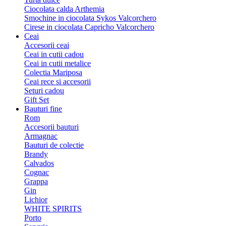
Ciocolata calda Arthemia
Smochine in ciocolata Sykos Valcorchero
Cirese in ciocolata Capricho Valcorchero
Ceai
Accesorii ceai
Ceai in cutii cadou
Ceai in cutii metalice
Colectia Mariposa
Ceai rece si accesorii
Seturi cadou
Gift Set
Bauturi fine
Rom
Accesorii bauturi
Armagnac
Bauturi de colectie
Brandy
Calvados
Cognac
Grappa
Gin
Lichior
WHITE SPIRITS
Porto