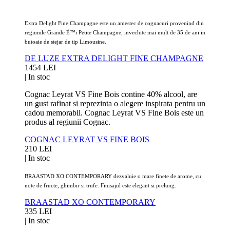
Extra Delight Fine Champagne este un amestec de
cognacuri provenind din
regiunile Grande È™i Petite Champagne, invechite
mai mult de 35 de ani in
butoaie de stejar de tip Limousine.
DE LUZE EXTRA DELIGHT FINE CHAMPAGNE
1454 LEI
|
In stoc
Cognac Leyrat VS Fine Bois contine 40% alcool, are
un gust rafinat si reprezinta o alegere inspirata pentru un
cadou memorabil. Cognac Leyrat VS Fine Bois este un
produs al regiunii Cognac.
COGNAC LEYRAT VS FINE BOIS
210 LEI
|
In stoc
BRAASTAD XO CONTEMPORARY dezvaluie o mare finete de arome, cu
note de fructe, ghimbir si trufe. Finisajul este elegant si prelung.
BRAASTAD XO CONTEMPORARY
335 LEI
|
In stoc