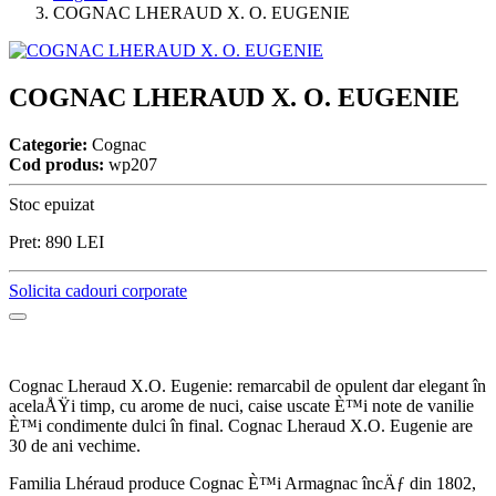
COGNAC LHERAUD X. O. EUGENIE
COGNAC LHERAUD X. O. EUGENIE
Categorie:
Cognac
Cod produs:
wp207
Stoc epuizat
Pret:
890
LEI
Solicita cadouri corporate
Cognac Lheraud X.O. Eugenie: remarcabil de opulent dar elegant în
acelaÅŸi timp, cu arome de nuci, caise uscate È™i note de vanilie
È™i condimente dulci în final. Cognac Lheraud X.O. Eugenie are
30 de ani vechime.
Familia Lhéraud produce Cognac È™i Armagnac încÄƒ din 1802,