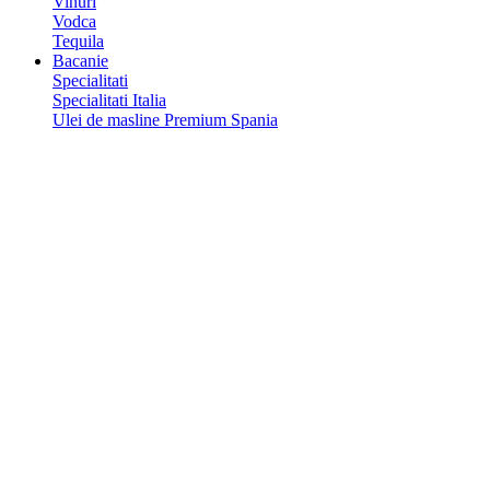
Vinuri
Vodca
Tequila
Bacanie
Specialitati
Specialitati Italia
Ulei de masline Premium Spania