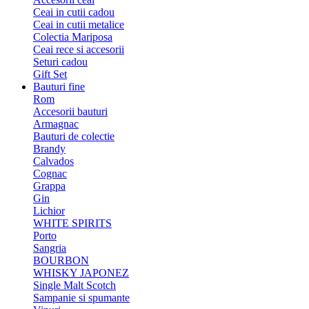
Ceai in cutii cadou
Ceai in cutii metalice
Colectia Mariposa
Ceai rece si accesorii
Seturi cadou
Gift Set
Bauturi fine
Rom
Accesorii bauturi
Armagnac
Bauturi de colectie
Brandy
Calvados
Cognac
Grappa
Gin
Lichior
WHITE SPIRITS
Porto
Sangria
BOURBON
WHISKY JAPONEZ
Single Malt Scotch
Sampanie si spumante