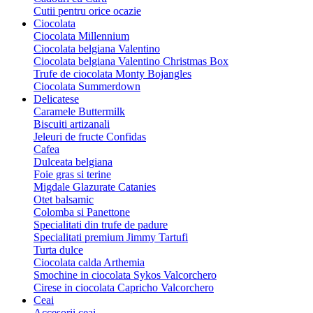
Cutii pentru orice ocazie
Ciocolata
Ciocolata Millennium
Ciocolata belgiana Valentino
Ciocolata belgiana Valentino Christmas Box
Trufe de ciocolata Monty Bojangles
Ciocolata Summerdown
Delicatese
Caramele Buttermilk
Biscuiti artizanali
Jeleuri de fructe Confidas
Cafea
Dulceata belgiana
Foie gras si terine
Migdale Glazurate Catanies
Otet balsamic
Colomba si Panettone
Specialitati din trufe de padure
Specialitati premium Jimmy Tartufi
Turta dulce
Ciocolata calda Arthemia
Smochine in ciocolata Sykos Valcorchero
Cirese in ciocolata Capricho Valcorchero
Ceai
Accesorii ceai