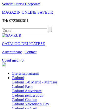
Solicita Oferta Corporate
MAGAZIN ONLINE SAVEUR
Tel:
0723602611
CATALOG DELICATESE
Autentificare
|
Contact
Cosul meu - 0
Oferta saptamanii
Cadouri
Cadouri 1-8 Martie - Martisor
Cadouri Paste
Cadouri Aniversare
Cadouri pentru copii
Cadouri Craciun
Cadouri Valentine's Day
Cadouri cu Carti