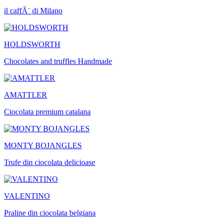
il caffÃ¨ di Milano
HOLDSWORTH
Chocolates and truffles Handmade
AMATTLER
Ciocolata premium catalana
MONTY BOJANGLES
Trufe din ciocolata delicioase
VALENTINO
Praline din ciocolata belgiana