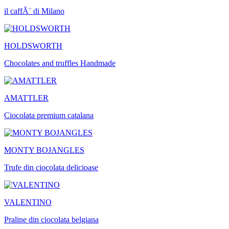
il caffÃ¨ di Milano
HOLDSWORTH
Chocolates and truffles Handmade
AMATTLER
Ciocolata premium catalana
MONTY BOJANGLES
Trufe din ciocolata delicioase
VALENTINO
Praline din ciocolata belgiana