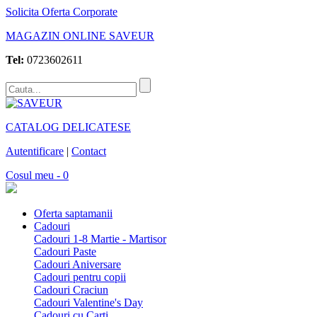
Solicita Oferta Corporate
MAGAZIN ONLINE SAVEUR
Tel:
0723602611
CATALOG DELICATESE
Autentificare
|
Contact
Cosul meu - 0
Oferta saptamanii
Cadouri
Cadouri 1-8 Martie - Martisor
Cadouri Paste
Cadouri Aniversare
Cadouri pentru copii
Cadouri Craciun
Cadouri Valentine's Day
Cadouri cu Carti