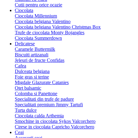
Cutii pentru orice ocazie
Ciocolata
Ciocolata Millennium
Ciocolata belgiana Valentino
Ciocolata belgiana Valentino Christmas Box
Trufe de ciocolata Monty Bojangles
Ciocolata Summerdown
Delicatese
Caramele Buttermilk
Biscuiti artizanali
Jeleuri de fructe Confidas
Cafea
Dulceata belgiana
Foie gras si terine
Migdale Glazurate Catanies
Otet balsamic
Colomba si Panettone
Specialitati din trufe de padure
Specialitati premium Jimmy Tartufi
Turta dulce
Ciocolata calda Arthemia
Smochine in ciocolata Sykos Valcorchero
Cirese in ciocolata Capricho Valcorchero
Ceai
Accesorii ceai