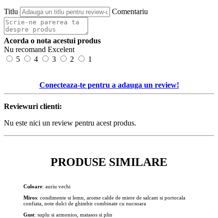
Titlu
Comentariu
Acorda o nota acestui produs
Nu recomand
Excelent
5
4
3
2
1
Conecteaza-te pentru a adauga un review!
Reviewuri clienti:
Nu este nici un review pentru acest produs.
PRODUSE SIMILARE
Culoare
: auriu vechi
Miros
: condimente si lemn, arome calde de miere de salcam si portocala
confiata, note dulci de ghimbir combinate cu nucsoara
Gust
: suplu si armonios, matasos si plin