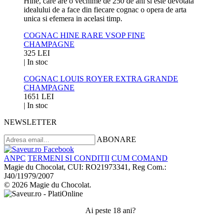
Hine, care are o vechime de 250 de ani si este devotata
idealului de a face din fiecare cognac o opera de arta
unica si efemera in acelasi timp.
COGNAC HINE RARE VSOP FINE
CHAMPAGNE
325 LEI
|
In stoc
COGNAC LOUIS ROYER EXTRA GRANDE
CHAMPAGNE
1651 LEI
|
In stoc
NEWSLETTER
ABONARE
ANPC
TERMENI SI CONDITII
CUM COMAND
Magie du Chocolat, CUI: RO21973341, Reg Com.:
J40/11979/2007
© 2026 Magie du Chocolat.
Ai peste 18 ani?