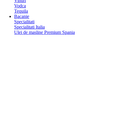
Vinuri
Vodca
Tequila
Bacanie
Specialitati
Specialitati Italia
Ulei de masline Premium Spania