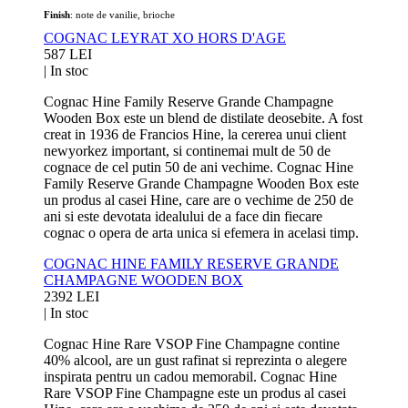
Finish
: note de vanilie, brioche
COGNAC LEYRAT XO HORS D'AGE
587 LEI
|
In stoc
Cognac Hine Family Reserve Grande Champagne
Wooden Box este un blend de distilate deosebite. A fost
creat in 1936 de Francios Hine, la cererea unui client
newyorkez important, si continemai mult de 50 de
cognace de cel putin 50 de ani vechime. Cognac Hine
Family Reserve Grande Champagne Wooden Box este
un produs al casei Hine, care are o vechime de 250 de
ani si este devotata idealului de a face din fiecare
cognac o opera de arta unica si efemera in acelasi timp.
COGNAC HINE FAMILY RESERVE GRANDE
CHAMPAGNE WOODEN BOX
2392 LEI
|
In stoc
Cognac Hine Rare VSOP Fine Champagne contine
40% alcool, are un gust rafinat si reprezinta o alegere
inspirata pentru un cadou memorabil. Cognac Hine
Rare VSOP Fine Champagne este un produs al casei