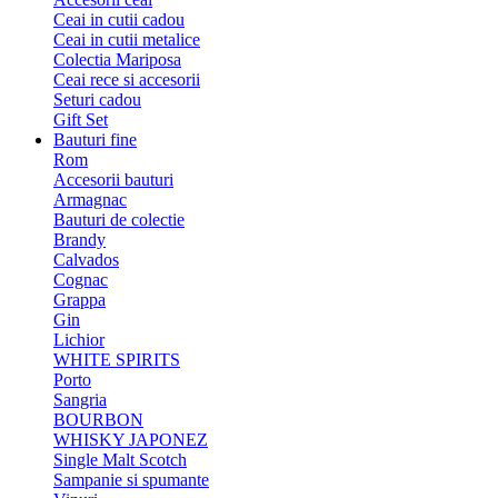
Ceai in cutii cadou
Ceai in cutii metalice
Colectia Mariposa
Ceai rece si accesorii
Seturi cadou
Gift Set
Bauturi fine
Rom
Accesorii bauturi
Armagnac
Bauturi de colectie
Brandy
Calvados
Cognac
Grappa
Gin
Lichior
WHITE SPIRITS
Porto
Sangria
BOURBON
WHISKY JAPONEZ
Single Malt Scotch
Sampanie si spumante