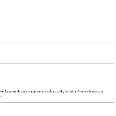
de tip Limousin de unde isi imprumuta o culoare calda, de ambra.
Aromele de nucsoara,
in.