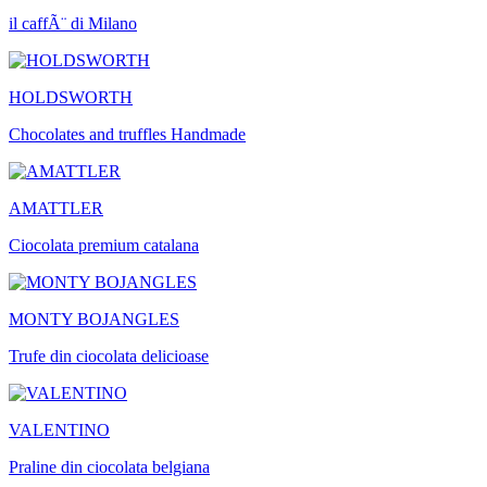
il caffÃ¨ di Milano
HOLDSWORTH
Chocolates and truffles Handmade
AMATTLER
Ciocolata premium catalana
MONTY BOJANGLES
Trufe din ciocolata delicioase
VALENTINO
Praline din ciocolata belgiana