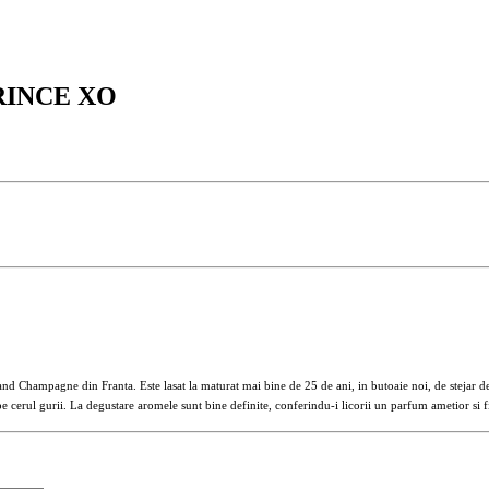
RINCE XO
d Champagne din Franta. Este lasat la maturat mai bine de 25 de ani, in butoaie noi, de stejar 
e cerul gurii.
La degustare aromele sunt bine definite, conferindu-i licorii un parfum ametior si f