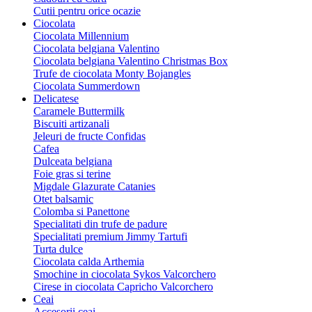
Cutii pentru orice ocazie
Ciocolata
Ciocolata Millennium
Ciocolata belgiana Valentino
Ciocolata belgiana Valentino Christmas Box
Trufe de ciocolata Monty Bojangles
Ciocolata Summerdown
Delicatese
Caramele Buttermilk
Biscuiti artizanali
Jeleuri de fructe Confidas
Cafea
Dulceata belgiana
Foie gras si terine
Migdale Glazurate Catanies
Otet balsamic
Colomba si Panettone
Specialitati din trufe de padure
Specialitati premium Jimmy Tartufi
Turta dulce
Ciocolata calda Arthemia
Smochine in ciocolata Sykos Valcorchero
Cirese in ciocolata Capricho Valcorchero
Ceai
Accesorii ceai