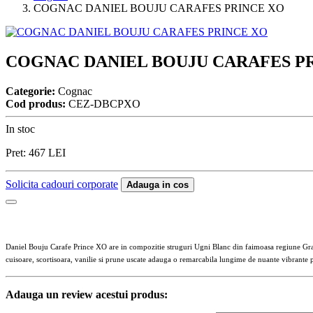
COGNAC DANIEL BOUJU CARAFES PRINCE XO
COGNAC DANIEL BOUJU CARAFES P
Categorie:
Cognac
Cod produs:
CEZ-DBCPXO
In stoc
Pret:
467
LEI
Solicita cadouri corporate
Adauga in cos
Daniel Bouju Carafe Prince XO are in compozitie struguri Ugni Blanc din faimoasa regiune Gran
cuisoare, scortisoara, vanilie si prune uscate adauga o remarcabila lungime de nuante vibrante p
Adauga un review acestui produs: