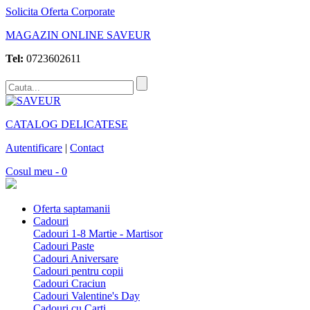
Solicita Oferta Corporate
MAGAZIN ONLINE SAVEUR
Tel:
0723602611
CATALOG DELICATESE
Autentificare
|
Contact
Cosul meu - 0
Oferta saptamanii
Cadouri
Cadouri 1-8 Martie - Martisor
Cadouri Paste
Cadouri Aniversare
Cadouri pentru copii
Cadouri Craciun
Cadouri Valentine's Day
Cadouri cu Carti