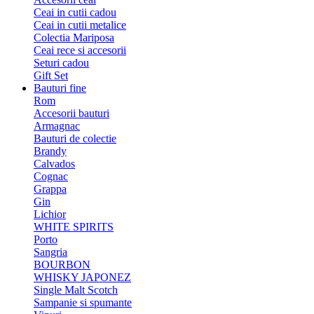
Ceai in cutii cadou
Ceai in cutii metalice
Colectia Mariposa
Ceai rece si accesorii
Seturi cadou
Gift Set
Bauturi fine
Rom
Accesorii bauturi
Armagnac
Bauturi de colectie
Brandy
Calvados
Cognac
Grappa
Gin
Lichior
WHITE SPIRITS
Porto
Sangria
BOURBON
WHISKY JAPONEZ
Single Malt Scotch
Sampanie si spumante