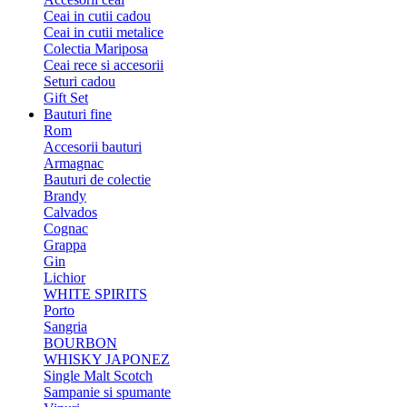
Ceai in cutii cadou
Ceai in cutii metalice
Colectia Mariposa
Ceai rece si accesorii
Seturi cadou
Gift Set
Bauturi fine
Rom
Accesorii bauturi
Armagnac
Bauturi de colectie
Brandy
Calvados
Cognac
Grappa
Gin
Lichior
WHITE SPIRITS
Porto
Sangria
BOURBON
WHISKY JAPONEZ
Single Malt Scotch
Sampanie si spumante