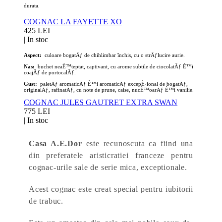
durata.
COGNAC LA FAYETTE XO
425 LEI
|
In stoc
Aspect:
culoare bogatÄƒ de chihlimbar închis, cu o strÄƒlucire aurie.
Nas:
buchet neaÈ™teptat, captivant, cu arome subtile de ciocolatÄƒ È™i
coajÄƒ de portocalÄƒ.
Gust:
paletÄƒ aromaticÄƒ È™i aromaticÄƒ excepÈ›ional de bogatÄƒ,
originalÄƒ, rafinatÄƒ, cu note de prune, caise, nucÈ™oarÄƒ È™i vanilie.
COGNAC JULES GAUTRET EXTRA SWAN
775 LEI
|
In stoc
Casa A.E.Dor
este recunoscuta ca fiind una
din preferatele aristicratiei franceze pentru
c
ognac-urile sale de serie mica, exceptionale.
Acest
cognac este creat special pentru iubitorii
de trabuc.