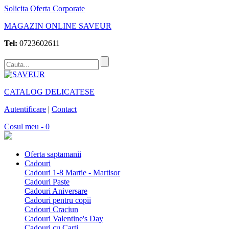
Solicita Oferta Corporate
MAGAZIN ONLINE SAVEUR
Tel:
0723602611
CATALOG DELICATESE
Autentificare
|
Contact
Cosul meu - 0
Oferta saptamanii
Cadouri
Cadouri 1-8 Martie - Martisor
Cadouri Paste
Cadouri Aniversare
Cadouri pentru copii
Cadouri Craciun
Cadouri Valentine's Day
Cadouri cu Carti