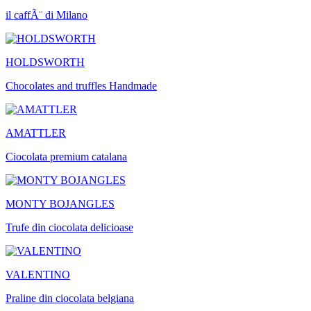
il caffÃ¨ di Milano
HOLDSWORTH
Chocolates and truffles Handmade
AMATTLER
Ciocolata premium catalana
MONTY BOJANGLES
Trufe din ciocolata delicioase
VALENTINO
Praline din ciocolata belgiana