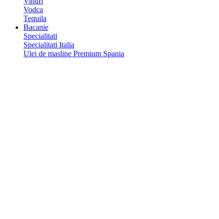
Vinuri
Vodca
Tequila
Bacanie
Specialitati
Specialitati Italia
Ulei de masline Premium Spania