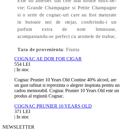
Este un amestec din cele mai nobile eaux-de-
vie:
Grande Champagne si Petite Champagne
si o serie de cognac-uri care au fost maturate
in butoaie noi de stejar, conferindu-i un
parfum extra de note lemnoase,
acompaniandu-se perfect cu aromele de trabuc.
Tara de provenienta
: Franta
COGNAC AE DOR FOR CIGAR
554 LEI
|
In stoc
Cognac Prunier 10 Years Old Contine 40% alcool, are
un gust rafinat si reprezinta o alegere inspirata pentru un
cadou memorabil. Cognac Prunier 10 Years Old este un
produs al regiunii Cognac.
COGNAC PRUNIER 10 YEARS OLD
371 LEI
|
In stoc
NEWSLETTER