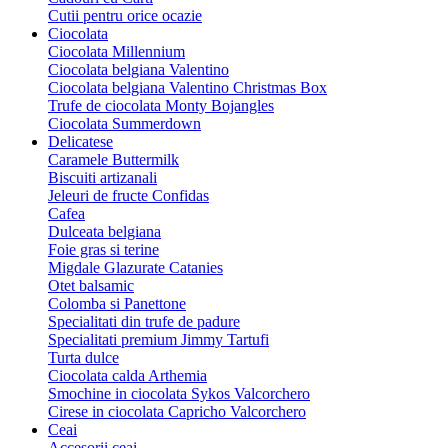
Cutii pentru orice ocazie
Ciocolata
Ciocolata Millennium
Ciocolata belgiana Valentino
Ciocolata belgiana Valentino Christmas Box
Trufe de ciocolata Monty Bojangles
Ciocolata Summerdown
Delicatese
Caramele Buttermilk
Biscuiti artizanali
Jeleuri de fructe Confidas
Cafea
Dulceata belgiana
Foie gras si terine
Migdale Glazurate Catanies
Otet balsamic
Colomba si Panettone
Specialitati din trufe de padure
Specialitati premium Jimmy Tartufi
Turta dulce
Ciocolata calda Arthemia
Smochine in ciocolata Sykos Valcorchero
Cirese in ciocolata Capricho Valcorchero
Ceai
Accesorii ceai