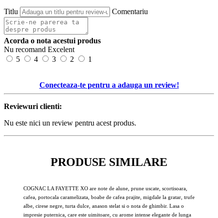
Titlu
Comentariu
Acorda o nota acestui produs
Nu recomand
Excelent
5
4
3
2
1
Conecteaza-te pentru a adauga un review!
Reviewuri clienti:
Nu este nici un review pentru acest produs.
PRODUSE SIMILARE
COGNAC LA FAYETTE XO are note de alune, prune uscate, scortisoara,
cafea, portocala caramelizata, boabe de cafea prajite, migdale la gratar, trufe
albe, cirese negre, turta dulce, anason stelat si o nota de ghimbir. Lasa o
impresie puternica, care este uimitoare, cu arome intense elegante de lunga