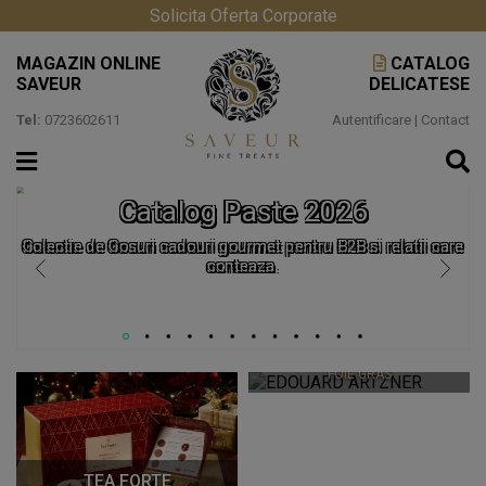
Solicita Oferta Corporate
MAGAZIN ONLINE
CATALOG
SAVEUR
DELICATESE
Tel:
0723602611
Autentificare
|
Contact
Catalog Paste 2026
Colectie de Cosuri cadouri gourmet pentru B2B si relatii care
conteaza.
EDOUARD ARTZNER
FOIE GRAS
TEA FORTE