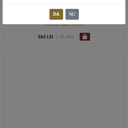
DA
NU
COGNAC GAUTIER XO
|
In stoc
562 LEI