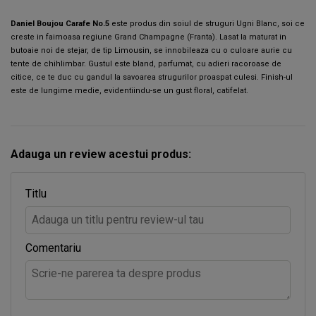
Daniel Boujou Carafe No.5
este produs din soiul de struguri Ugni Blanc, soi ce
creste in faimoasa regiune Grand Champagne (Franta).
Lasat la maturat in
butoaie noi de stejar, de tip Limousin, se innobileaza cu o culoare aurie cu
tente de chihlimbar.
Gustul este bland, parfumat, cu adieri racoroase de
citice, ce te duc cu gandul la savoarea strugurilor proaspat culesi.
Finish-ul
este de lungime medie, evidentiindu-se un gust floral, catifelat.
Adauga un review acestui produs:
Titlu
Comentariu