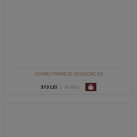
COGNAC PIERRE DE SEGONZAC XO
|
In stoc
313 LEI