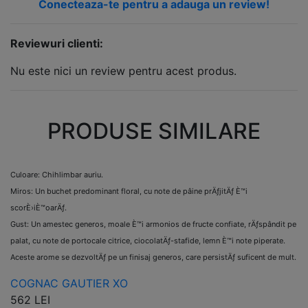
Conecteaza-te pentru a adauga un review!
Reviewuri clienti:
Nu este nici un review pentru acest produs.
PRODUSE SIMILARE
Culoare: Chihlimbar auriu.
Miros: Un buchet predominant floral, cu note de pâine prÄƒjitÄƒ È™i
scorÈ›iÈ™oarÄƒ.
Gust: Un amestec generos, moale È™i armonios de fructe confiate, rÄƒspândit pe
palat, cu note de portocale citrice, ciocolatÄƒ-stafide, lemn È™i note piperate.
Aceste arome se dezvoltÄƒ pe un finisaj generos, care persistÄƒ suficent de mult.
COGNAC GAUTIER XO
562 LEI