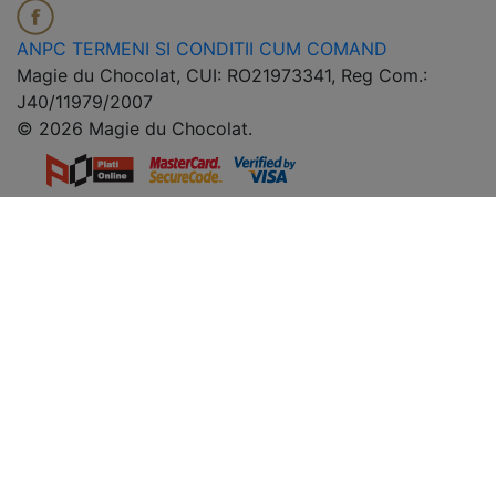
ANPC
TERMENI SI CONDITII
CUM COMAND
Magie du Chocolat, CUI: RO21973341, Reg Com.:
J40/11979/2007
© 2026 Magie du Chocolat.