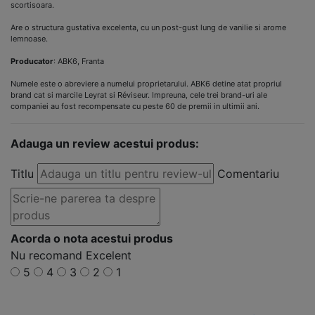
scortisoara.
Are o structura gustativa excelenta, cu un post-gust lung de vanilie si arome
lemnoase.
Producator
: ABK6, Franta
Numele este o abreviere a numelui proprietarului. ABK6 detine atat propriul
brand cat si marcile Leyrat si Réviseur. Impreuna, cele trei brand-uri ale
companiei au fost recompensate cu peste 60 de premii in ultimii ani.
Adauga un review acestui produs:
Titlu
Comentariu
Acorda o nota acestui produs
Nu recomand
Excelent
5
4
3
2
1