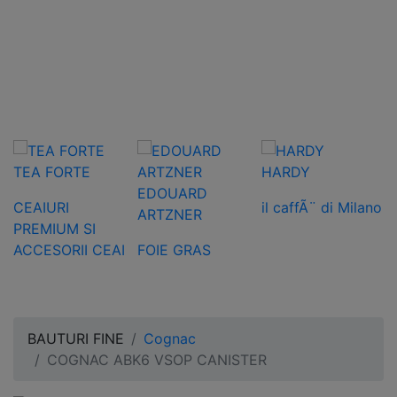
TEA FORTE
HARDY
H
EDOUARD
CEAIURI
il caffÃ¨ di Milano
C
ARTZNER
PREMIUM SI
t
ACCESORII CEAI
FOIE GRAS
H
BAUTURI FINE
Cognac
COGNAC ABK6 VSOP CANISTER