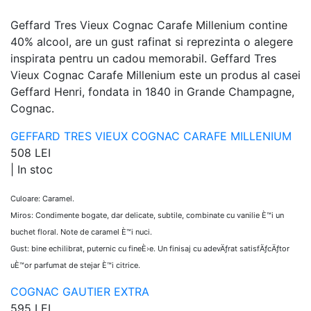
Geffard Tres Vieux Cognac Carafe Millenium contine
40% alcool, are un gust rafinat si reprezinta o alegere
inspirata pentru un cadou memorabil. Geffard Tres
Vieux Cognac Carafe Millenium este un produs al casei
Geffard Henri, fondata in 1840 in Grande Champagne,
Cognac.
GEFFARD TRES VIEUX COGNAC CARAFE MILLENIUM
508 LEI
|
In stoc
Culoare: Caramel.
Miros: Condimente bogate, dar delicate, subtile, combinate cu vanilie È™i un
buchet floral. Note de caramel È™i nuci.
Gust: bine echilibrat, puternic cu fineÈ›e. Un finisaj cu adevÄƒrat satisfÄƒcÄƒtor
uÈ™or parfumat de stejar È™i citrice.
COGNAC GAUTIER EXTRA
595 LEI