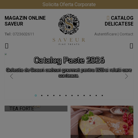
Solicita Oferta Corporate
MAGAZIN ONLINE
CATALOG
SAVEUR
DELICATESE
Tel:
0723602611
Autentificare
|
Contact
Catalog Paste 2026
Colectie de Cosuri cadouri gourmet pentru B2B si relatii care
conteaza.
TEA FORTE
CEAIURI PREMIUM SI ACCESORII
CEAI