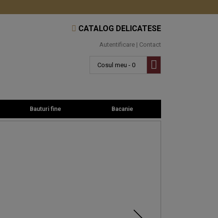
CATALOG DELICATESE
Autentificare
|
Contact
Cosul meu - 0
Bauturi fine
Bacanie