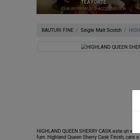
0
TEA FORTE
CEAIURI PREMIUM SI ACCESORII CEAI
BAUTURI FINE
Single Malt Scotch
HIG
HIGHLAND QUEEN SHERRY CASK este un whisky mÄ
fum. Highland Queen Sherry Cask Finish, care a f