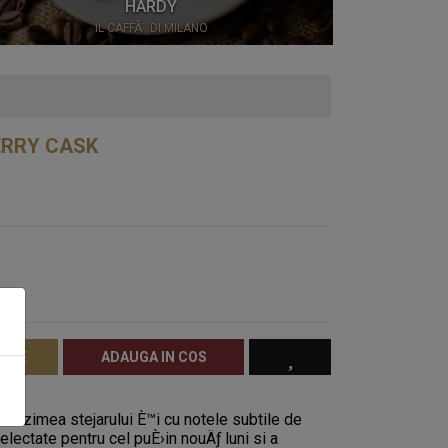
HARDY
IL CAFFÃ¨ DI MILANO
CHOCO
ERRY CASK
RATE
ADAUGA IN COS
zimea stejarului È™i cu notele subtile de
electate pentru cel puÈ›in nouÄƒ luni si a