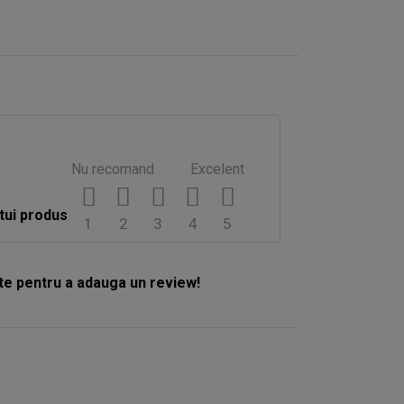
Nu recomand
Excelent
tui produs
1
2
3
4
5
e pentru a adauga un review!