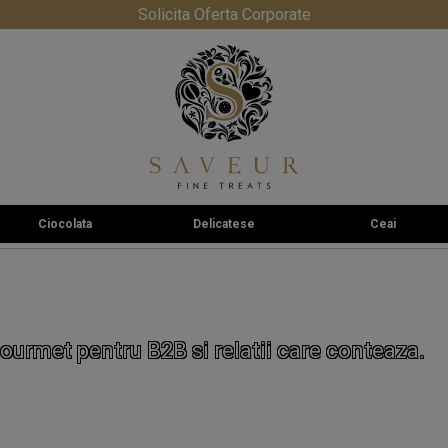
Solicita Oferta Corporate
Ciocolata
Delicatese
Ceai
ourmet pentru B2B si relatii care conteaza.