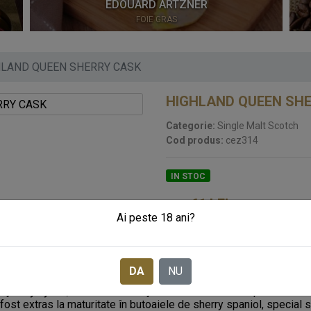
EDOUARD ARTZNER
FOIE GRAS
HLAND QUEEN SHERRY CASK
HIGHLAND QUEEN SH
Categorie:
Single Malt Scotch
Cod produs:
cez314
IN STOC
61
LEI
Pret:
Ai peste 18 ani?
SOLICITA CADOURI CORPO
DA
NU
ƒtÄƒsos, dulceaÈ›a sherry-ului combinându-se perfect cu nete
ost extras la maturitate în butoaiele de sherry spaniol, special s