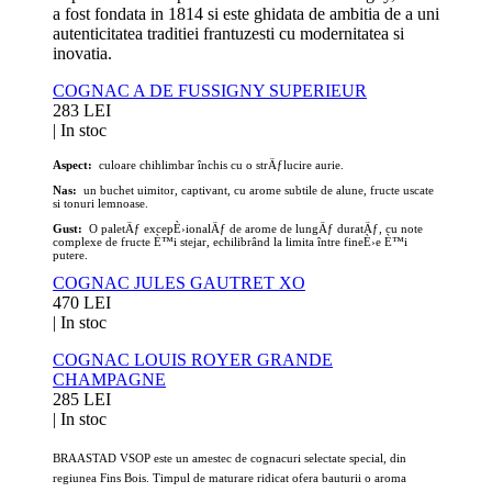
a fost fondata in 1814 si este ghidata de ambitia de a uni
autenticitatea traditiei frantuzesti cu modernitatea si
inovatia.
COGNAC A DE FUSSIGNY SUPERIEUR
283 LEI
|
In stoc
Aspect:
culoare chihlimbar închis cu o strÄƒlucire aurie.
Nas:
un buchet uimitor, captivant, cu arome subtile de alune, fructe uscate
si tonuri lemnoase.
Gust:
O paletÄƒ excepÈ›ionalÄƒ de arome de lungÄƒ duratÄƒ, cu note
complexe de fructe È™i stejar, echilibrând la limita între fineÈ›e È™i
putere.
COGNAC JULES GAUTRET XO
470 LEI
|
In stoc
COGNAC LOUIS ROYER GRANDE
CHAMPAGNE
285 LEI
|
In stoc
BRAASTAD VSOP este un amestec de cognacuri selectate special, din
regiunea Fins Bois. Timpul de maturare ridicat ofera bauturii o aroma