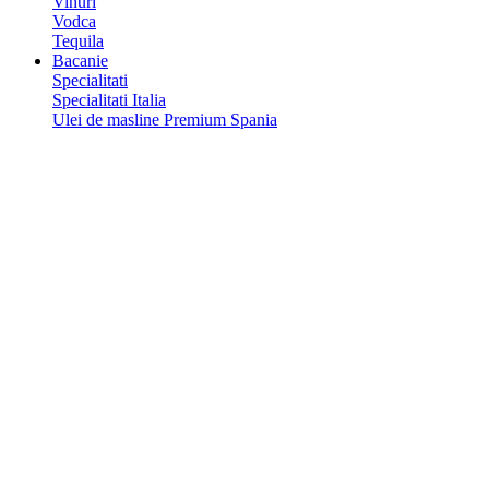
Vinuri
Vodca
Tequila
Bacanie
Specialitati
Specialitati Italia
Ulei de masline Premium Spania