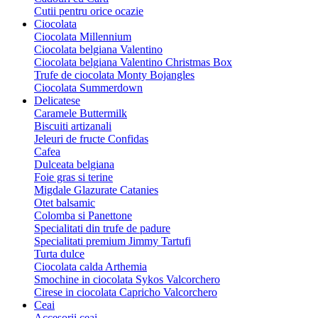
Cutii pentru orice ocazie
Ciocolata
Ciocolata Millennium
Ciocolata belgiana Valentino
Ciocolata belgiana Valentino Christmas Box
Trufe de ciocolata Monty Bojangles
Ciocolata Summerdown
Delicatese
Caramele Buttermilk
Biscuiti artizanali
Jeleuri de fructe Confidas
Cafea
Dulceata belgiana
Foie gras si terine
Migdale Glazurate Catanies
Otet balsamic
Colomba si Panettone
Specialitati din trufe de padure
Specialitati premium Jimmy Tartufi
Turta dulce
Ciocolata calda Arthemia
Smochine in ciocolata Sykos Valcorchero
Cirese in ciocolata Capricho Valcorchero
Ceai
Accesorii ceai