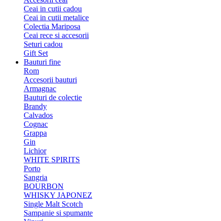
Ceai in cutii cadou
Ceai in cutii metalice
Colectia Mariposa
Ceai rece si accesorii
Seturi cadou
Gift Set
Bauturi fine
Rom
Accesorii bauturi
Armagnac
Bauturi de colectie
Brandy
Calvados
Cognac
Grappa
Gin
Lichior
WHITE SPIRITS
Porto
Sangria
BOURBON
WHISKY JAPONEZ
Single Malt Scotch
Sampanie si spumante