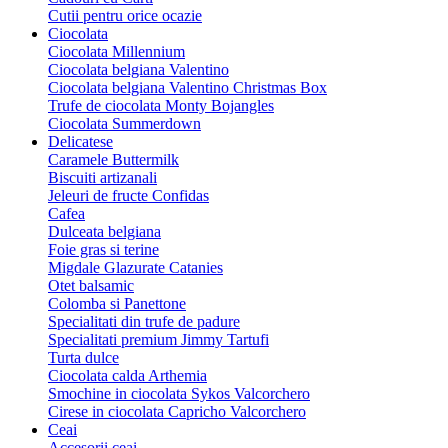
Cutii pentru orice ocazie
Ciocolata
Ciocolata Millennium
Ciocolata belgiana Valentino
Ciocolata belgiana Valentino Christmas Box
Trufe de ciocolata Monty Bojangles
Ciocolata Summerdown
Delicatese
Caramele Buttermilk
Biscuiti artizanali
Jeleuri de fructe Confidas
Cafea
Dulceata belgiana
Foie gras si terine
Migdale Glazurate Catanies
Otet balsamic
Colomba si Panettone
Specialitati din trufe de padure
Specialitati premium Jimmy Tartufi
Turta dulce
Ciocolata calda Arthemia
Smochine in ciocolata Sykos Valcorchero
Cirese in ciocolata Capricho Valcorchero
Ceai
Accesorii ceai