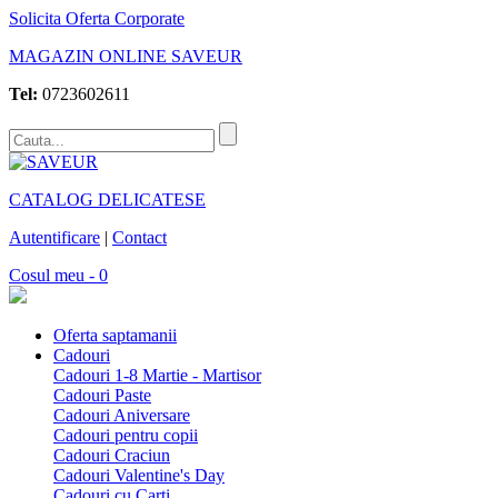
Solicita Oferta Corporate
MAGAZIN ONLINE SAVEUR
Tel:
0723602611
CATALOG DELICATESE
Autentificare
|
Contact
Cosul meu - 0
Oferta saptamanii
Cadouri
Cadouri 1-8 Martie - Martisor
Cadouri Paste
Cadouri Aniversare
Cadouri pentru copii
Cadouri Craciun
Cadouri Valentine's Day
Cadouri cu Carti