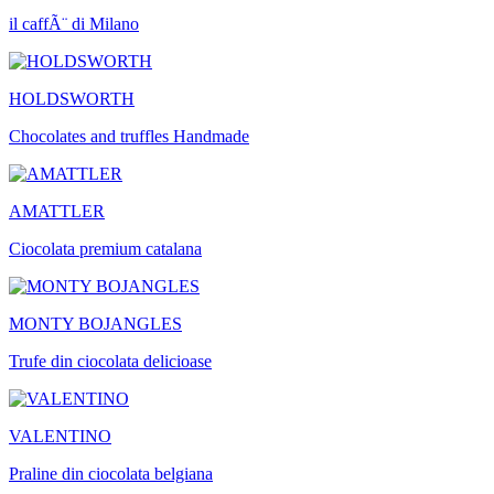
il caffÃ¨ di Milano
HOLDSWORTH
Chocolates and truffles Handmade
AMATTLER
Ciocolata premium catalana
MONTY BOJANGLES
Trufe din ciocolata delicioase
VALENTINO
Praline din ciocolata belgiana