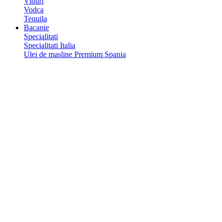
Vinuri
Vodca
Tequila
Bacanie
Specialitati
Specialitati Italia
Ulei de masline Premium Spania