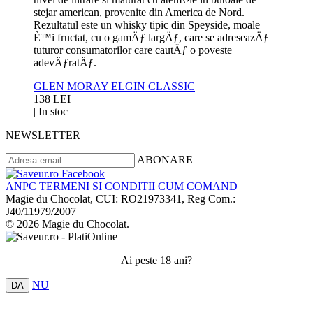
stejar american, provenite din America de Nord.
Rezultatul este un whisky tipic din Speyside, moale
È™i fructat, cu o gamÄƒ largÄƒ, care se adreseazÄƒ
tuturor consumatorilor care cautÄƒ o poveste
adevÄƒratÄƒ.
GLEN MORAY ELGIN CLASSIC
138 LEI
|
In stoc
NEWSLETTER
ABONARE
ANPC
TERMENI SI CONDITII
CUM COMAND
Magie du Chocolat, CUI: RO21973341, Reg Com.:
J40/11979/2007
© 2026 Magie du Chocolat.
Ai peste 18 ani?
NU
DA