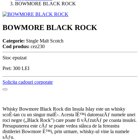
BOWMORE BLACK ROCK
BOWMORE BLACK ROCK
Categorie:
Single Malt Scotch
Cod produs:
cez230
Stoc epuizat
Pret:
300
LEI
Solicita cadouri corporate
Whisky Bowmore Black Rock din Insula Islay este un whisky
scoÈ›ian cu un singur malÈ›. Acesta îÈ™i datoreazÄƒ numele unei
roci negre („Black Rock”) care poate fi vÄƒzutÄƒ pe coasta insulei.
Presupunerea este cÄƒ se poate vedea stânca de la fereastra
distileriei Bowmore È™i, prin urmare, whisky-ul vine la numele
sÄƒu.