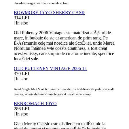
ciocolata neagra, stafide, caramele si fum.
BOWMORE 15 YO SHERRY CASK
314 LEI
|
In stoc
Old Pulteney 2006 Vintage este maturizat alÄƒturi de
mare, în butoaie de stejar american de prim rang. Pe
È›Äƒrmurile cele mai nordice ale ScoÈ›iei, unde Marea
Nordului întâlneÈ™te coasta Caithness, a fost creat
acest whisky, care surprinde cu arome inedite, specifice
locaÈ›iei sale.
OLD PULTENEY VINTAGE 2006 1L
370 LEI
|
In stoc
Acest Single Malt Scotch
ofera o aroma de fructe delicate de padure si malt
cremos, o nota de fum si note bogate si durabile de sherry.
BENROMACH 10YO
286 LEI
|
In stoc
Glen Moray Classic este distileria cu malÈ› unic la
nivel de intrare si maturat cu atenÈ›ie în butoaie de