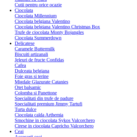
Cutii pentru orice ocazie
Ciocolata
Ciocolata Millennium
Ciocolata belgiana Valentino
Ciocolata belgiana Valentino Christmas Box
Trufe de ciocolata Monty Bojangles
Ciocolata Summerdown
Delicatese
Caramele Buttermilk
Biscuiti artizanali
Jeleuri de fructe Confidas
Cafea
Dulceata belgiana
Foie gras si terine
Migdale Glazurate Catanies
Otet balsamic
Colomba si Panettone
Specialitati din trufe de padure
Specialitati premium Jimmy Tartufi
Turta dulce
Ciocolata calda Arthemia
Smochine in ciocolata Sykos Valcorchero
Cirese in ciocolata Capricho Valcorchero
Ceai
Accesorii ceai