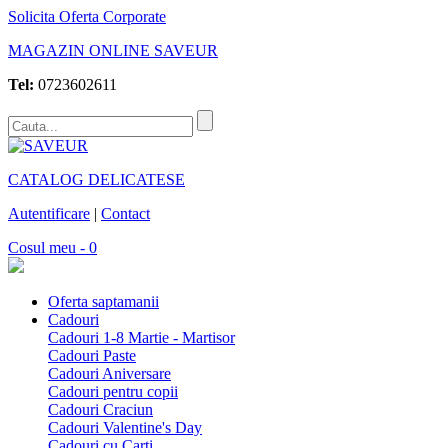
Solicita Oferta Corporate
MAGAZIN ONLINE SAVEUR
Tel:
0723602611
CATALOG DELICATESE
Autentificare
|
Contact
Cosul meu - 0
Oferta saptamanii
Cadouri
Cadouri 1-8 Martie - Martisor
Cadouri Paste
Cadouri Aniversare
Cadouri pentru copii
Cadouri Craciun
Cadouri Valentine's Day
Cadouri cu Carti