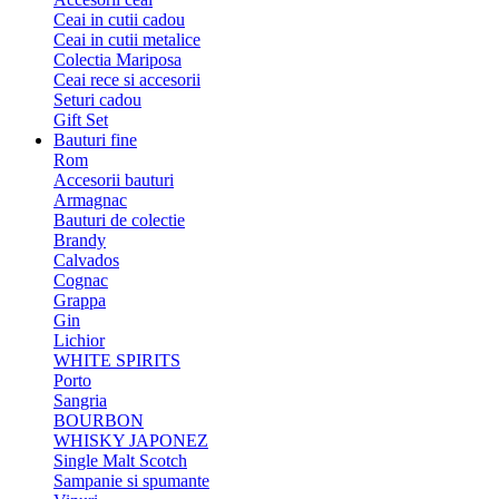
Ceai in cutii cadou
Ceai in cutii metalice
Colectia Mariposa
Ceai rece si accesorii
Seturi cadou
Gift Set
Bauturi fine
Rom
Accesorii bauturi
Armagnac
Bauturi de colectie
Brandy
Calvados
Cognac
Grappa
Gin
Lichior
WHITE SPIRITS
Porto
Sangria
BOURBON
WHISKY JAPONEZ
Single Malt Scotch
Sampanie si spumante