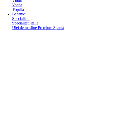
Vinuri
Vodca
Tequila
Bacanie
Specialitati
Specialitati Italia
Ulei de masline Premium Spania