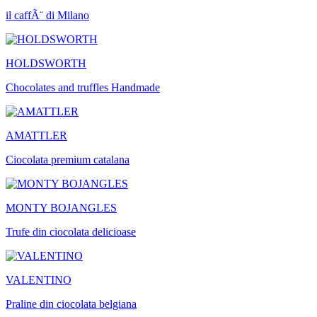
il caffÃ¨ di Milano
HOLDSWORTH
Chocolates and truffles Handmade
AMATTLER
Ciocolata premium catalana
MONTY BOJANGLES
Trufe din ciocolata delicioase
VALENTINO
Praline din ciocolata belgiana