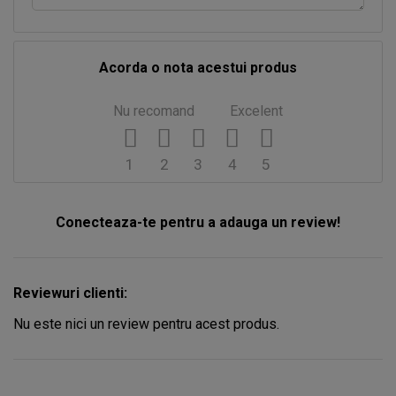
Acorda o nota acestui produs
Nu recomand
Excelent
1
2
3
4
5
Conecteaza-te pentru a adauga un review!
Reviewuri clienti:
Nu este nici un review pentru acest produs.