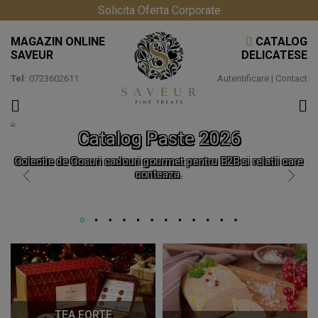
Solicita Oferta Corporate
MAGAZIN ONLINE
CATALOG
SAVEUR
DELICATESE
Tel:
0723602611
Autentificare
|
Contact
Catalog Paste 2026
Colectie de Cosuri cadouri gourmet pentru B2B si relatii care
conteaza.
TEA FORTE