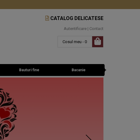
CATALOG DELICATESE
Autentificare
|
Contact
Cosul meu - 0
Bauturi fine
Bacanie