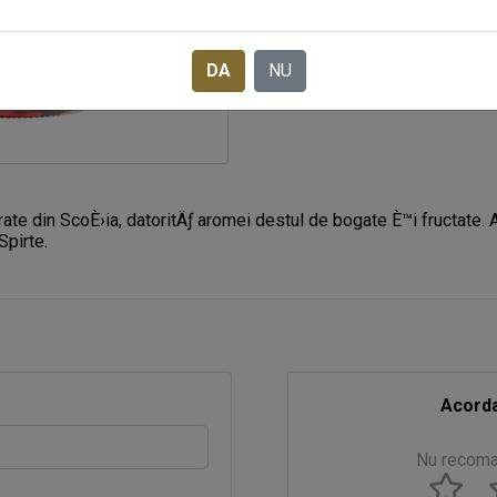
DA
NU
rate din ScoÈ›ia, datoritÄƒ aromei destul de bogate È™i fructate. 
Spirte.
Acorda
Nu recom