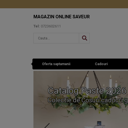
MAGAZIN ONLINE SAVEUR
Tel:
0723602611
Oferta saptamanii
Cadouri
Catalog Paste 2026
Colectie de Cosuri cadouri g