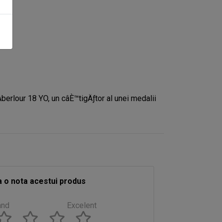
Aberlour 18 YO, un câÈ™tigÄƒtor al unei medalii
 o nota acestui produs
and
Excelent