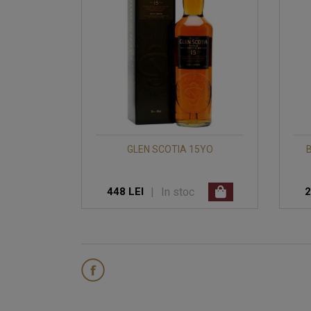
GLEN SCOTIA 15YO
|
In stoc
448 LEI
2