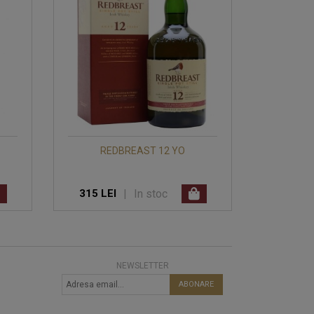
REDBREAST 12 YO
|
In stoc
315 LEI
NEWSLETTER
ABONARE