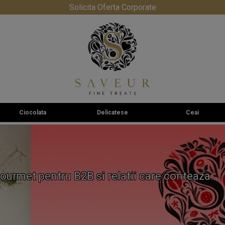
Solicita Oferta Corporate
Ciocolata
Delicatese
Ceai
ourmet pentru B2B si relatii care conteaza.