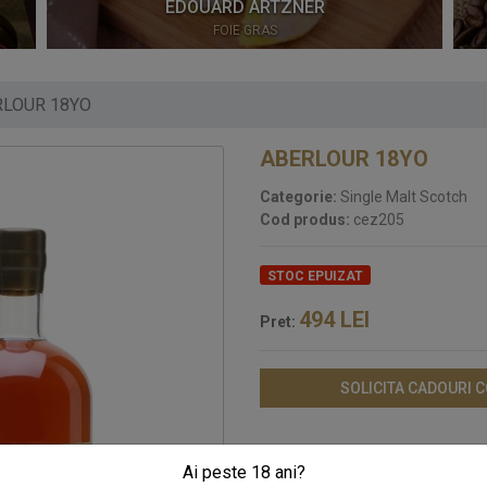
EDOUARD ARTZNER
FOIE GRAS
RLOUR 18YO
ABERLOUR 18YO
Categorie:
Single Malt Scotch
Cod produs:
cez205
STOC EPUIZAT
494
LEI
Pret:
SOLICITA CADOURI 
Ai peste 18 ani?