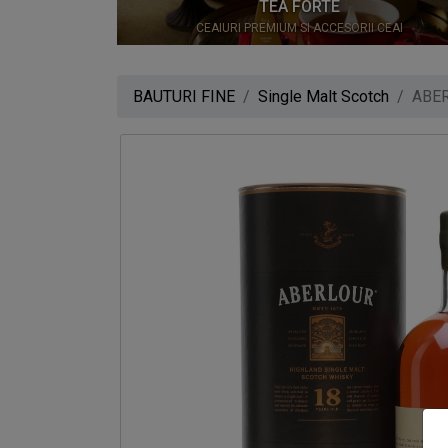
0
TEA FORTE
CEAIURI PREMIUM SI ACCESORII CEAI
BAUTURI FINE
Single Malt Scotch
ABE