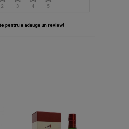
2
3
4
5
e pentru a adauga un review!