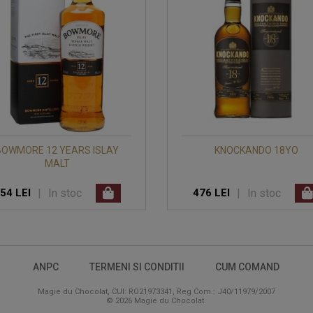
BOWMORE 12 YEARS ISLAY
KNOCKANDO 18YO
MALT
|
In stoc
|
In stoc
54 LEI
476 LEI
ANPC
TERMENI SI CONDITII
CUM COMAND
Magie du Chocolat, CUI: RO21973341, Reg Com.: J40/11979/2007
© 2026 Magie du Chocolat.