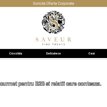
Solicita Oferta Corporate
Ciocolata
Delicatese
Ceai
ourmet pentru B2B si relatii care conteaza.