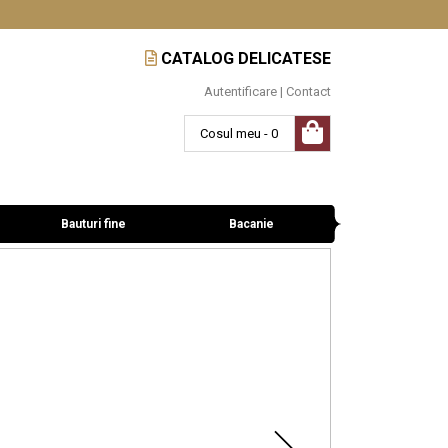
CATALOG DELICATESE
Autentificare
|
Contact
Cosul meu - 0
Bauturi fine
Bacanie