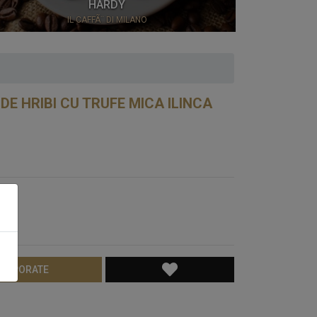
HARDY
IL CAFFÃ¨ DI MILANO
CHOCO
E HRIBI CU TRUFE MICA ILINCA
CORPORATE