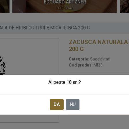
EDOUARD ARTZNER
FOIE GRAS
LA DE HRIBI CU TRUFE MICA ILINCA 200 G
ZACUSCA NATURALA D
200 G
Categorie:
Specialitati
Cod produs:
MI33
STOC EPUIZAT
Ai peste 18 ani?
32
LEI
Pret:
DA
NU
SOLICITA CADOURI 