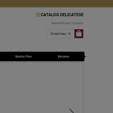
CATALOG DELICATESE
Autentificare
|
Contact
Cosul meu - 0
Bauturi fine
Bacanie