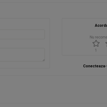
Acorda
Nu recom
1
Conecteaza-t