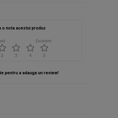
 o nota acestui produs
and
Excelent
2
3
4
5
e pentru a adauga un review!