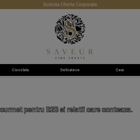
Solicita Oferta Corporate
Ciocolata
Delicatese
Ceai
ourmet pentru B2B si relatii care conteaza.