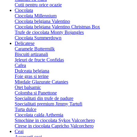
Cutii pentru orice ocazie
Ciocolata
Ciocolata Millennium
Ciocolata belgiana Valentino
Ciocolata belgiana Valentino Christmas Box
Trufe de ciocolata Monty Bojangles
Ciocolata Summerdown
Delicatese
Caramele Buttermilk
Biscuiti artizanali
Jeleuri de fructe Confidas
Cafea
Dulceata belgiana
Foie gras si terine
Migdale Glazurate Catanies
Otet balsamic
Colomba si Panettone
Specialitati din trufe de padure
Specialitati premium Jimmy Tartufi
Turta dulce
Ciocolata calda Arthemia
Smochine in ciocolata Sykos Valcorchero
Cirese in ciocolata Capricho Valcorchero
Ceai
Accesorii ceai