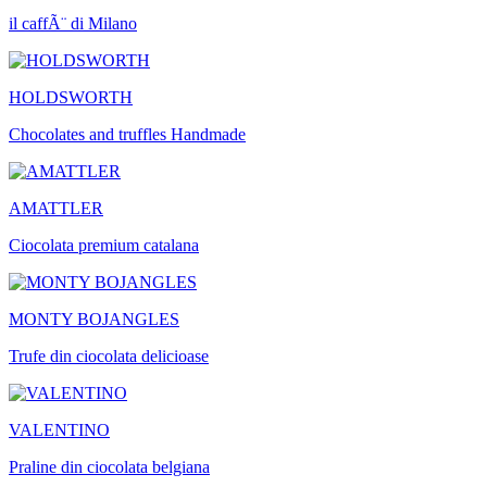
il caffÃ¨ di Milano
HOLDSWORTH
Chocolates and truffles Handmade
AMATTLER
Ciocolata premium catalana
MONTY BOJANGLES
Trufe din ciocolata delicioase
VALENTINO
Praline din ciocolata belgiana