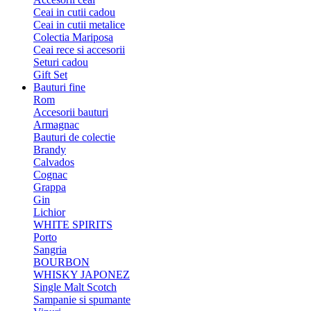
Ceai in cutii cadou
Ceai in cutii metalice
Colectia Mariposa
Ceai rece si accesorii
Seturi cadou
Gift Set
Bauturi fine
Rom
Accesorii bauturi
Armagnac
Bauturi de colectie
Brandy
Calvados
Cognac
Grappa
Gin
Lichior
WHITE SPIRITS
Porto
Sangria
BOURBON
WHISKY JAPONEZ
Single Malt Scotch
Sampanie si spumante