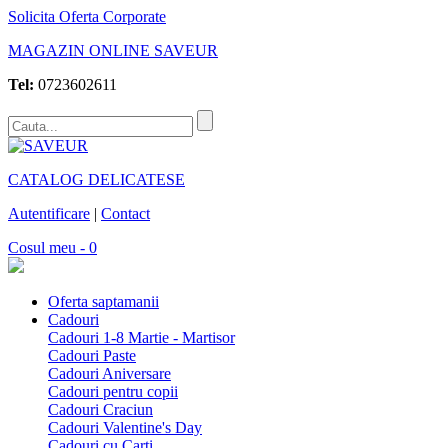
Solicita Oferta Corporate
MAGAZIN ONLINE SAVEUR
Tel:
0723602611
CATALOG DELICATESE
Autentificare
|
Contact
Cosul meu - 0
Oferta saptamanii
Cadouri
Cadouri 1-8 Martie - Martisor
Cadouri Paste
Cadouri Aniversare
Cadouri pentru copii
Cadouri Craciun
Cadouri Valentine's Day
Cadouri cu Carti