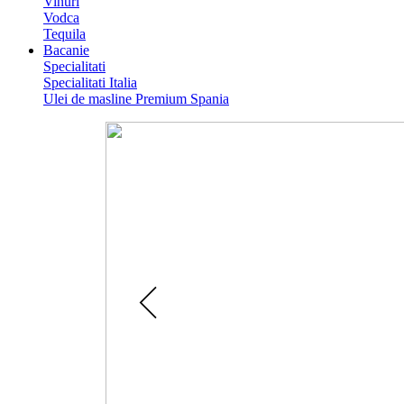
Vinuri
Vodca
Tequila
Bacanie
Specialitati
Specialitati Italia
Ulei de masline Premium Spania
Catalog Paste 2026
Colectie de Cosuri cadouri gour