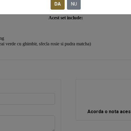
DA
NU
Acest set include
:
ing
 verde cu ghimbir, sfecla rosie si pudra matcha)
Acorda o nota aces