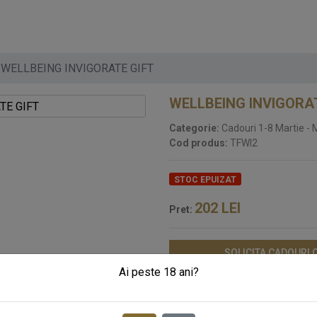
WELLBEING INVIGORATE GIFT
WELLBEING INVIGORA
Categorie:
Cadouri 1-8 Martie - 
Cod produs:
TFWI2
STOC EPUIZAT
202
LEI
Pret:
SOLICITA CADOURI
Ai peste 18 ani?
 si corpului cu aceasta colectie de ceai axata pe sanatate, inspirata de e
osie si pudra matcha
se reunesc pentru a sustine o imunitate puternica, sta