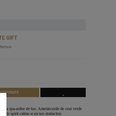
TE GIFT
Martisor
 CORPORATE
leganta spa-urilor de lux. Amestecurile de ceai verde
re de spirit calma si un ten stralucitor.