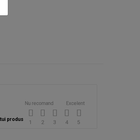
Nu recomand
Excelent
tui produs
1
2
3
4
5