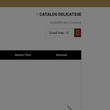
CATALOG DELICATESE
Autentificare
|
Contact
Cosul meu - 0
Bauturi fine
Bacanie