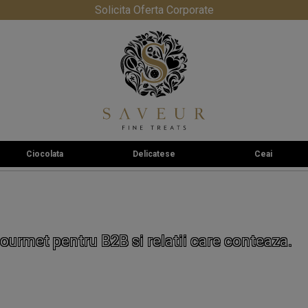
Solicita Oferta Corporate
Ciocolata
Delicatese
Ceai
ourmet pentru B2B si relatii care conteaza.