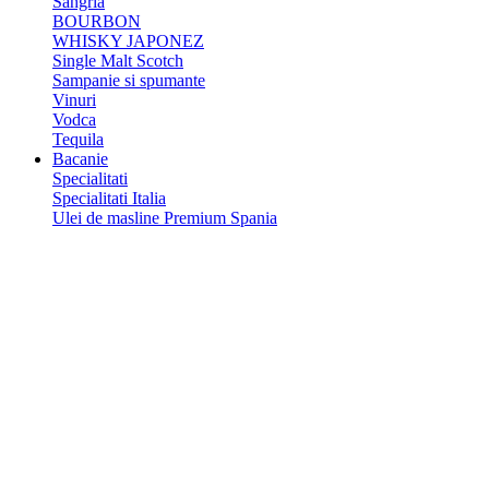
Sangria
BOURBON
WHISKY JAPONEZ
Single Malt Scotch
Sampanie si spumante
Vinuri
Vodca
Tequila
Bacanie
Specialitati
Specialitati Italia
Ulei de masline Premium Spania