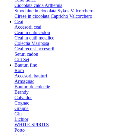
Ciocolata calda Arthemia
Smochine in ciocolata Sykos Valcorchero
Cirese in ciocolata Capricho Valcorchero
Ceai
Accesorii ceai
Ceai in cutii cadou
Ceai in cutii metalice
Colectia Mariposa
Ceai rece si accesorii
Seturi cadou
Gift Set
Bauturi fine
Rom
Accesorii bauturi
Armagnac
Bauturi de colectie
Brandy
Calvados
Cognac
Grappa
Gin
Lichior
WHITE SPIRITS
Porto