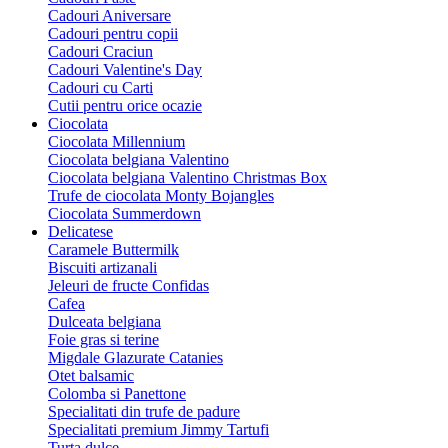
Cadouri Aniversare
Cadouri pentru copii
Cadouri Craciun
Cadouri Valentine's Day
Cadouri cu Carti
Cutii pentru orice ocazie
Ciocolata
Ciocolata Millennium
Ciocolata belgiana Valentino
Ciocolata belgiana Valentino Christmas Box
Trufe de ciocolata Monty Bojangles
Ciocolata Summerdown
Delicatese
Caramele Buttermilk
Biscuiti artizanali
Jeleuri de fructe Confidas
Cafea
Dulceata belgiana
Foie gras si terine
Migdale Glazurate Catanies
Otet balsamic
Colomba si Panettone
Specialitati din trufe de padure
Specialitati premium Jimmy Tartufi
Turta dulce