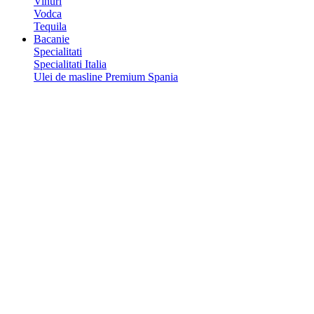
Vinuri
Vodca
Tequila
Bacanie
Specialitati
Specialitati Italia
Ulei de masline Premium Spania