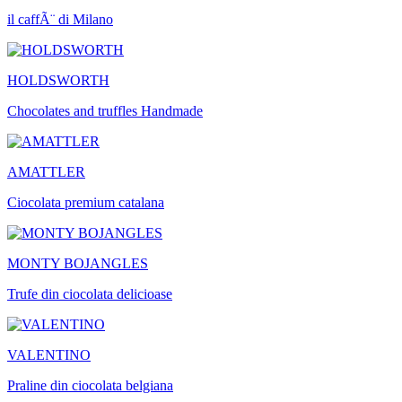
il caffÃ¨ di Milano
HOLDSWORTH
Chocolates and truffles Handmade
AMATTLER
Ciocolata premium catalana
MONTY BOJANGLES
Trufe din ciocolata delicioase
VALENTINO
Praline din ciocolata belgiana