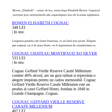
Bowen „Elisabeth” - coniac de lux, numit dupa Elizabeth Bowen. Cognacul
cucereste prin caracteristicile sale organoleptice inca de la prima inghititura.
BOWEN ELISABETH COGNAC
348 LEI
|
In stoc
Lungimea gustului este foarte frumoasa, cu un final usor picant. Elegant,
atat original, cat si de mare finete, vei fi impresionat de complexitatea sa.
COGNAC CHATEAU MONTIFAUD XO SILVER
533 LEI
|
In stoc
Cognac Geffard Vieille Reserve Carafe Millenium
contine 40% alcool, are un gust rafinat si reprezinta o
alegere inspirata pentru un cadou memorabil. Cognac
Geffard Vieille Reserve Carafe Millenium este un
produs al casei Geffard Henri, fondata in 1840 in
Grande Champagne, Cognac.
COGNAC GEFFARD VIEILLE RESERVE
CARAFE MILLENIUM
407 LEI