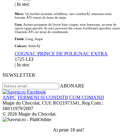
|
In stoc
Miros
: Un buchet aromatic echilibrat, care combinÄƒ armonios note
fructate ÅŸi tonuri de lemn de stejar
Gust
: Arome proaspete de fructe bine coapte, note lemnoase, accente de
rancio (gust specific de nuci provenit din vinuri fortificate) specifice zonei
Charente ÅŸi un strop de condimente
Finish
: Lung, bogat
Culoare
: AmbrÄƒ
COGNAC PRINCE DE POLIGNAC EXTRA
1725 LEI
|
In stoc
NEWSLETTER
ABONARE
ANPC
TERMENI SI CONDITII
CUM COMAND
Magie du Chocolat, CUI: RO21973341, Reg Com.:
J40/11979/2007
© 2026 Magie du Chocolat.
Ai peste 18 ani?