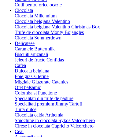
Cutii pentru orice ocazie
Ciocolata
Ciocolata Millennium
Ciocolata belgiana Valentino
Ciocolata belgiana Valentino Christmas Box
Trufe de ciocolata Monty Bojangles
Ciocolata Summerdown
Delicatese
Caramele Buttermilk
Biscuiti artizanali
Jeleuri de fructe Confidas
Cafea
Dulceata belgiana
Foie gras si terine
Migdale Glazurate Catanies
Otet balsamic
Colomba si Panettone
Specialitati din trufe de padure
Specialitati premium Jimmy Tartufi
Turta dulce
Ciocolata calda Arthemia
Smochine in ciocolata Sykos Valcorchero
Cirese in ciocolata Capricho Valcorchero
Ceai
Accesorii ceai