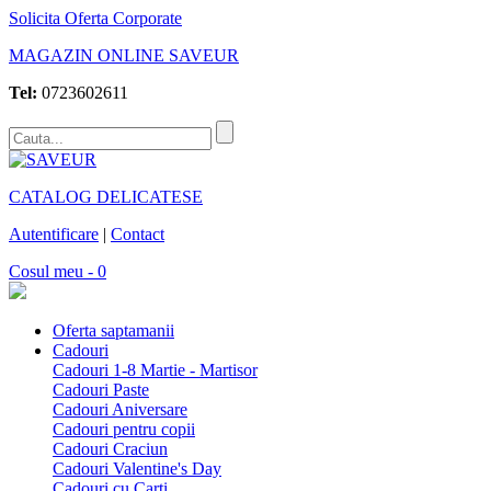
Solicita Oferta Corporate
MAGAZIN ONLINE SAVEUR
Tel:
0723602611
CATALOG DELICATESE
Autentificare
|
Contact
Cosul meu - 0
Oferta saptamanii
Cadouri
Cadouri 1-8 Martie - Martisor
Cadouri Paste
Cadouri Aniversare
Cadouri pentru copii
Cadouri Craciun
Cadouri Valentine's Day
Cadouri cu Carti