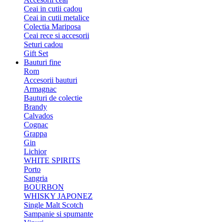
Ceai in cutii cadou
Ceai in cutii metalice
Colectia Mariposa
Ceai rece si accesorii
Seturi cadou
Gift Set
Bauturi fine
Rom
Accesorii bauturi
Armagnac
Bauturi de colectie
Brandy
Calvados
Cognac
Grappa
Gin
Lichior
WHITE SPIRITS
Porto
Sangria
BOURBON
WHISKY JAPONEZ
Single Malt Scotch
Sampanie si spumante