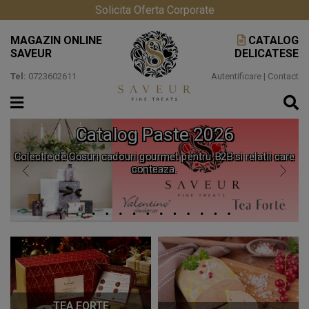
Solicita Oferta Corporate
MAGAZIN ONLINE
CATALOG
SAVEUR
DELICATESE
Tel:
0723602611
Autentificare
|
Contact
Catalog Paste 2026
Colectie de Cosuri cadouri gourmet pentru B2B si relatii care
conteaza.
TEA FORTE