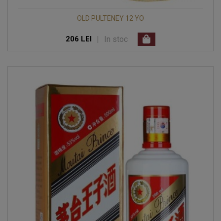
OLD PULTENEY 12 YO
|
In stoc
206 LEI