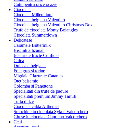
Cutii pentru orice ocazie
Ciocolata
Ciocolata Millennium
Ciocolata belgiana Valentino
Ciocolata belgiana Valentino Christmas Box
Trufe de ciocolata Monty Bojangles
Ciocolata Summerdown
Delicatese
Caramele Buttermilk
Biscuiti artizanali
Jeleuri de fructe Confidas
Cafea
Dulceata belgiana
Foie gras si terine
Migdale Glazurate Catanies
Otet balsamic
Colomba si Panettone
Specialitati din trufe de padure
Specialitati premium Jimmy Tartufi
Turta dulce
Ciocolata calda Arthemia
Smochine in ciocolata Sykos Valcorchero
Cirese in ciocolata Capricho Valcorchero
Ceai
Accesorii ceai