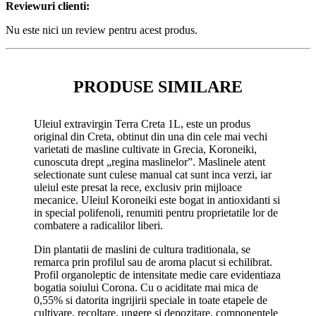
Reviewuri clienti:
Nu este nici un review pentru acest produs.
PRODUSE SIMILARE
Uleiul extravirgin Terra Creta 1L, este un produs
original din Creta, obtinut din una din cele mai vechi
varietati de masline cultivate in Grecia, Koroneiki,
cunoscuta drept „regina maslinelor”. Maslinele atent
selectionate sunt culese manual cat sunt inca verzi, iar
uleiul este presat la rece, exclusiv prin mijloace
mecanice. Uleiul Koroneiki este bogat in antioxidanti si
in special polifenoli, renumiti pentru proprietatile lor de
combatere a radicalilor liberi.
Din plantatii de maslini de cultura traditionala, se
remarca prin profilul sau de aroma placut si echilibrat.
Profil organoleptic de intensitate medie care evidentiaza
bogatia soiului Corona. Cu o aciditate mai mica de
0,55% si datorita ingrijirii speciale in toate etapele de
cultivare, recoltare, ungere si depozitare, componentele