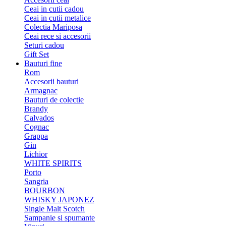
Ceai in cutii cadou
Ceai in cutii metalice
Colectia Mariposa
Ceai rece si accesorii
Seturi cadou
Gift Set
Bauturi fine
Rom
Accesorii bauturi
Armagnac
Bauturi de colectie
Brandy
Calvados
Cognac
Grappa
Gin
Lichior
WHITE SPIRITS
Porto
Sangria
BOURBON
WHISKY JAPONEZ
Single Malt Scotch
Sampanie si spumante