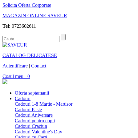
Solicita Oferta Corporate
MAGAZIN ONLINE SAVEUR
Tel:
0723602611
CATALOG DELICATESE
Autentificare
|
Contact
Cosul meu - 0
Oferta saptamanii
Cadouri
Cadouri 1-8 Martie - Martisor
Cadouri Paste
Cadouri Aniversare
Cadouri pentru copii
Cadouri Craciun
Cadouri Valentine's Day
Cadouri cu Carti