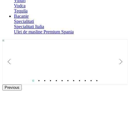
Vinuri
Vodca
Tequila
Bacanie
Specialitati
Specialitati Italia
Ulei de masline Premium Spania
Catalog Paste 2026
Colectie de Cosuri cadouri gourmet pentru B2B si relatii care conteaza.
Previous