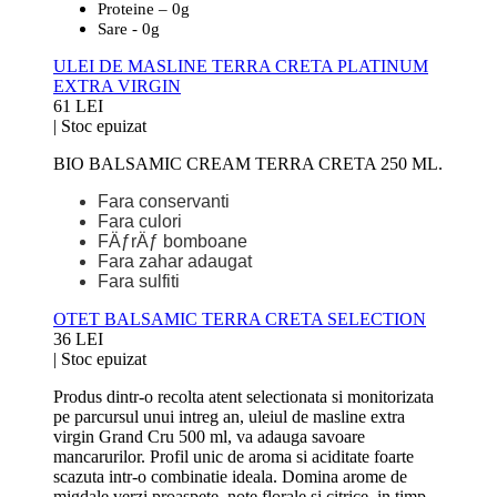
Proteine – 0g
Sare - 0g
ULEI DE MASLINE TERRA CRETA PLATINUM
EXTRA VIRGIN
61 LEI
|
Stoc epuizat
BIO BALSAMIC CREAM TERRA CRETA 250 ML.
Fara conservanti
Fara culori
FÄƒrÄƒ bomboane
Fara zahar adaugat
Fara sulfiti
OTET BALSAMIC TERRA CRETA SELECTION
36 LEI
|
Stoc epuizat
Produs dintr-o recolta atent selectionata si monitorizata
pe parcursul unui intreg an, uleiul de masline extra
virgin Grand Cru 500 ml, va adauga savoare
mancarurilor. Profil unic de aroma si aciditate foarte
scazuta intr-o combinatie ideala. Domina arome de
migdale verzi proaspete, note florale si citrice, in timp