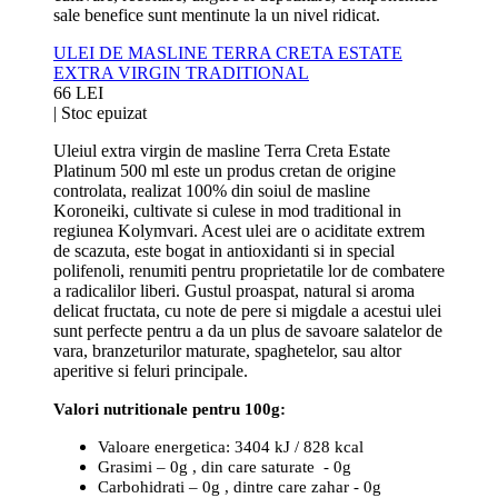
sale benefice sunt mentinute la un nivel ridicat.
ULEI DE MASLINE TERRA CRETA ESTATE
EXTRA VIRGIN TRADITIONAL
66 LEI
|
Stoc epuizat
Uleiul extra virgin de masline Terra Creta Estate
Platinum 500 ml este un produs cretan de origine
controlata, realizat 100% din soiul de masline
Koroneiki, cultivate si culese in mod traditional in
regiunea Kolymvari. Acest ulei are o aciditate extrem
de scazuta, este bogat in antioxidanti si in special
polifenoli, renumiti pentru proprietatile lor de combatere
a radicalilor liberi. Gustul proaspat, natural si aroma
delicat fructata, cu note de pere si migdale a acestui ulei
sunt perfecte pentru a da un plus de savoare salatelor de
vara, branzeturilor maturate, spaghetelor, sau altor
aperitive si feluri principale.
Valori nutritionale pentru 100g:
Valoare energetica: 3404 kJ / 828 kcal
Grasimi – 0g , din care saturate - 0g
Carbohidrati – 0g , dintre care zahar - 0g