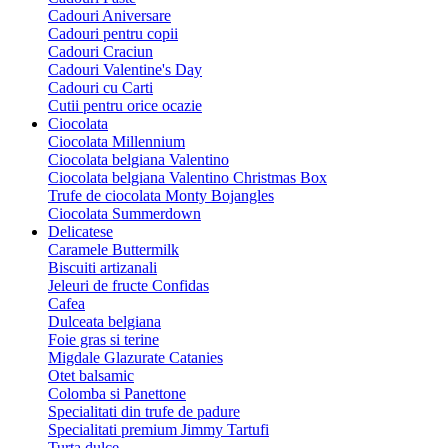
Cadouri Aniversare
Cadouri pentru copii
Cadouri Craciun
Cadouri Valentine's Day
Cadouri cu Carti
Cutii pentru orice ocazie
Ciocolata
Ciocolata Millennium
Ciocolata belgiana Valentino
Ciocolata belgiana Valentino Christmas Box
Trufe de ciocolata Monty Bojangles
Ciocolata Summerdown
Delicatese
Caramele Buttermilk
Biscuiti artizanali
Jeleuri de fructe Confidas
Cafea
Dulceata belgiana
Foie gras si terine
Migdale Glazurate Catanies
Otet balsamic
Colomba si Panettone
Specialitati din trufe de padure
Specialitati premium Jimmy Tartufi
Turta dulce