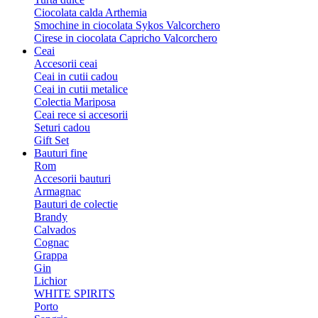
Ciocolata calda Arthemia
Smochine in ciocolata Sykos Valcorchero
Cirese in ciocolata Capricho Valcorchero
Ceai
Accesorii ceai
Ceai in cutii cadou
Ceai in cutii metalice
Colectia Mariposa
Ceai rece si accesorii
Seturi cadou
Gift Set
Bauturi fine
Rom
Accesorii bauturi
Armagnac
Bauturi de colectie
Brandy
Calvados
Cognac
Grappa
Gin
Lichior
WHITE SPIRITS
Porto