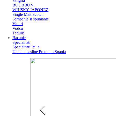
Sangria
BOURBON
WHISKY JAPONEZ
Single Malt Scotch
Sampanie si spumante
Vinuri
Vodca
Tequila
Bacanie
Specialitati
Specialitati Italia
Ulei de masline Premium Spania
Catalog Paste 2026
Colectie de Cosuri cadouri gour