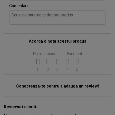
Comentariu
Acorda o nota acestui produs
Nu recomand
Excelent
1
2
3
4
5
Conecteaza-te pentru a adauga un review!
Reviewuri clienti: