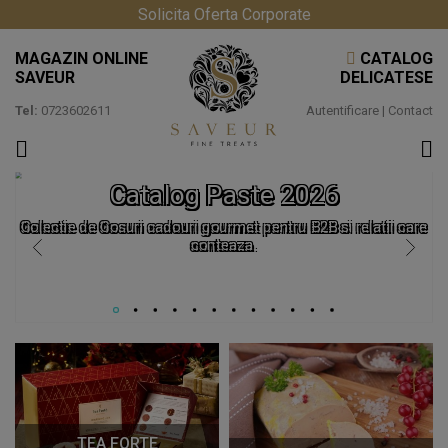
Solicita Oferta Corporate
MAGAZIN ONLINE
CATALOG
SAVEUR
DELICATESE
Tel:
0723602611
Autentificare
|
Contact
Catalog Paste 2026
Colectie de Cosuri cadouri gourmet pentru B2B si relatii care
conteaza.
TEA FORTE