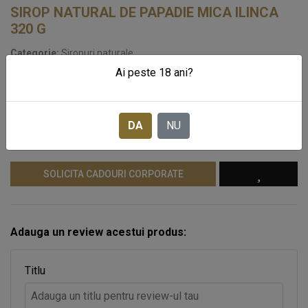
SIROP NATURAL DE PAPADIE MICA ILINCA
320 G
Categorie:
Siropuri naturale
Cod produs:
MI13
Ai peste 18 ani?
STOC EPUIZAT
DA
NU
15
LEI
Pret:
SOLICITA CADOURI CORPORATE
Adauga un review acestui produs:
Titlu