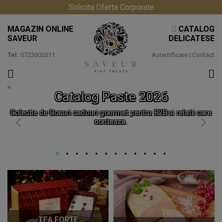
Solicita Oferta Corporate
MAGAZIN ONLINE
CATALOG
SAVEUR
DELICATESE
Tel:
0723602611
Autentificare
|
Contact
Catalog Paste 2026
Colectie de Cosuri cadouri gourmet pentru B2B si relatii care
conteaza.
TEA FORTE