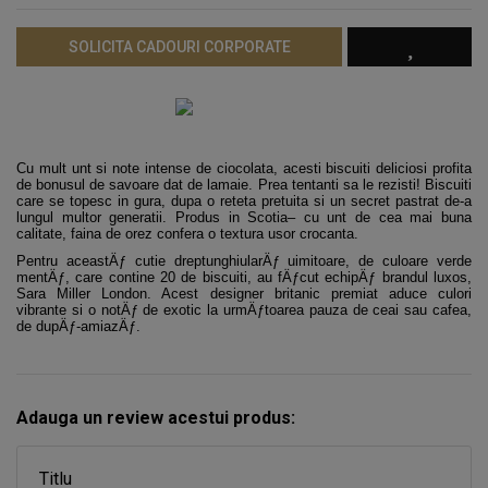
SOLICITA CADOURI CORPORATE
Cu mult unt si note intense de ciocolata, acesti biscuiti deliciosi profita
de bonusul de savoare dat de lamaie. Prea tentanti sa le rezisti! Biscuiti
care se topesc in gura, dupa o reteta pretuita si un secret pastrat de-a
lungul multor generatii. Produs in Scotia– cu unt de cea mai buna
calitate, faina de orez confera o textura usor crocanta.
Pentru aceastÄƒ cutie dreptunghiularÄƒ uimitoare, de culoare verde
mentÄƒ, care contine 20 de biscuiti, au fÄƒcut echipÄƒ brandul luxos,
Sara Miller London. Acest designer britanic premiat aduce culori
vibrante si o notÄƒ de exotic la urmÄƒtoarea pauza de ceai sau cafea,
de dupÄƒ-amiazÄƒ.
Adauga un review acestui produs:
Titlu