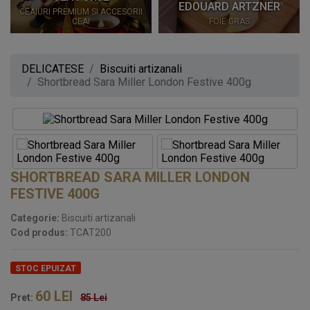
EDOUARD ARTZNER
CEAIURI PREMIUM SI ACCESORII
CEAI
FOIE GRAS
DELICATESE
Biscuiti artizanali
Shortbread Sara Miller London Festive 400g
SHORTBREAD SARA MILLER LONDON
FESTIVE 400G
Categorie:
Biscuiti artizanali
Cod produs:
TCAT200
STOC EPUIZAT
60
LEI
Pret:
85 Lei