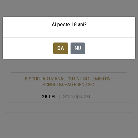
Ai peste 18 ani?
DA
NU
BISCUITI ARTIZANALI CU UNT SI CLEMENTINE
SCHORTBREAD EDEN 125G
|
Stoc epuizat
28 LEI