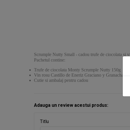
Scrumple Nutty Small - cadou trufe de ciocolata si v
Pachetul contine:
Trufe de ciocolata Monty Scrumple Nutty 150g
Vin rosu Castillo de Eneriz Graciano y Granacha 75
Cutie si ambalaj pentru cadou
Adauga un review acestui produs:
Titlu