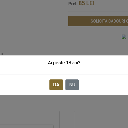
85
LEI
Pret:
SOLICITA CADOURI
in
Ai peste 18 ani?
 ml, Spania
DA
NU