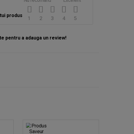
Nu recomand
Excelent
tui produs
1
2
3
4
5
e pentru a adauga un review!