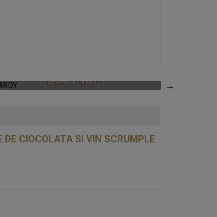
HARDY
IL CAFFÃ¨ DI MILANO
CHOCO
 DE CIOCOLATA SI VIN SCRUMPLE