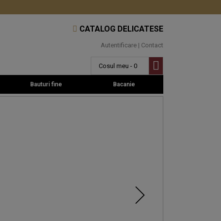
CATALOG DELICATESE
Autentificare
|
Contact
Cosul meu - 0
Bauturi fine
Bacanie