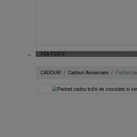
0
TEA FORTE
CEAIURI PREMIUM SI ACCESORII CEAI
CADOURI
Cadouri Aniversare
Pachet ca