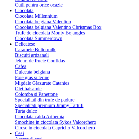
Cutii pentru orice ocazie
Ciocolata
Ciocolata Millennium
Ciocolata belgiana Valentino
Ciocolata belgiana Valentino Christmas Box
Trufe de ciocolata Monty Bojangles
Ciocolata Summerdown
Delicatese
Caramele Buttermilk
Biscuiti artizanali
Jeleuri de fructe Confidas
Cafea
Dulceata belgiana
Foie gras si terine
Migdale Glazurate Catanies
Otet balsamic
Colomba si Panettone
Specialitati din trufe de padure
Specialitati premium Jimmy Tartufi
Turta dulce
Ciocolata calda Arthemia
Smochine in ciocolata Sykos Valcorchero
Cirese in ciocolata Capricho Valcorchero
Ceai
Accesorii ceai