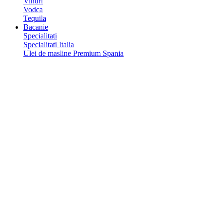
Vinuri
Vodca
Tequila
Bacanie
Specialitati
Specialitati Italia
Ulei de masline Premium Spania