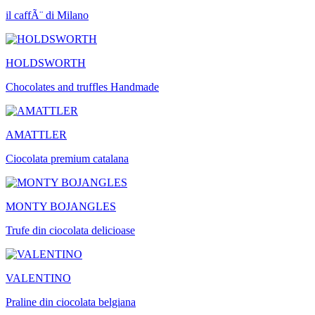
il caffÃ¨ di Milano
HOLDSWORTH
Chocolates and truffles Handmade
AMATTLER
Ciocolata premium catalana
MONTY BOJANGLES
Trufe din ciocolata delicioase
VALENTINO
Praline din ciocolata belgiana