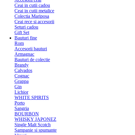
Ceai in cutii cadou
Ceai in cutii metalice
Colectia Mariposa
Ceai rece si accesorii
Seturi cadou
Gift Set
Bauturi fine
Rom
Accesorii bauturi
Armagnac
Bauturi de colectie
Brandy
Calvados
Cognac
Grappa
Gin
Lichior
WHITE SPIRITS
Porto
Sangria
BOURBON
WHISKY JAPONEZ
Single Malt Scotch
Sampanie si spumante