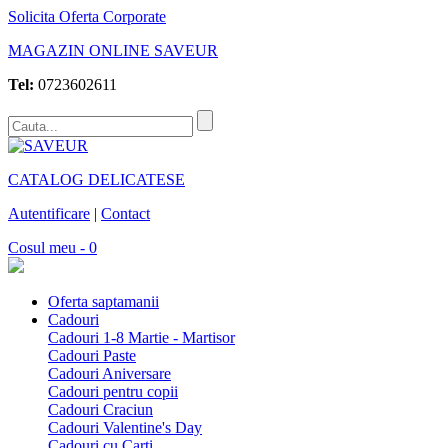
Solicita Oferta Corporate
MAGAZIN ONLINE SAVEUR
Tel:
0723602611
CATALOG DELICATESE
Autentificare
|
Contact
Cosul meu - 0
Oferta saptamanii
Cadouri
Cadouri 1-8 Martie - Martisor
Cadouri Paste
Cadouri Aniversare
Cadouri pentru copii
Cadouri Craciun
Cadouri Valentine's Day
Cadouri cu Carti