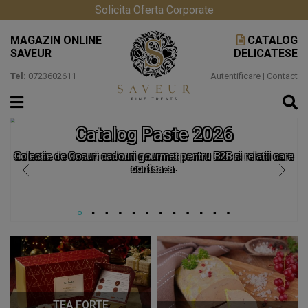
Solicita Oferta Corporate
MAGAZIN ONLINE
CATALOG
SAVEUR
DELICATESE
Tel:
0723602611
Autentificare
|
Contact
Catalog Paste 2026
Colectie de Cosuri cadouri gourmet pentru B2B si relatii care
conteaza.
TEA FORTE