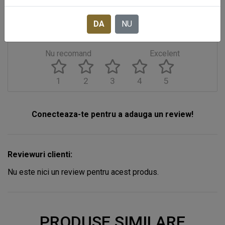
DA
NU
Acorda o nota acestui produs
Nu recomand
Excelent
1
2
3
4
5
Conecteaza-te pentru a adauga un review!
Reviewuri clienti:
Nu este nici un review pentru acest produs.
PRODUSE SIMILARE