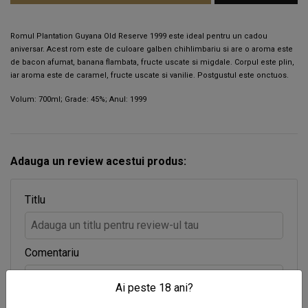
Romul Plantation Guyana Old Reserve 1999 este ideal pentru un cadou
aniversar. Acest rom este de culoare galben chihlimbariu si are o aroma este
de bacon afumat, banana flambata, fructe uscate si migdale. Corpul este plin,
iar aroma este de caramel, fructe uscate si vanilie. Postgustul este onctuos.
Volum: 700ml; Grade: 45%; Anul: 1999
Adauga un review acestui produs:
Titlu
Comentariu
Ai peste 18 ani?