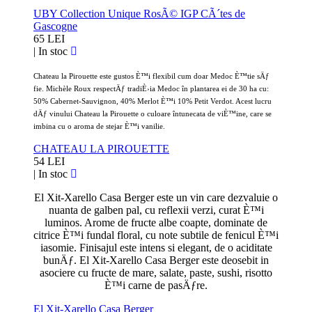
UBY Collection Unique RosÃ© IGP CÃ´tes de
Gascogne
65 LEI
|
In stoc
Chateau la Pirouette este gustos È™i flexibil cum doar Medoc È™tie sÄƒ
fie. Michèle Roux respectÄƒ tradiÈ›ia Medoc în plantarea ei de 30 ha cu:
50% Cabernet-Sauvignon, 40% Merlot È™i 10% Petit Verdot. Acest lucru
dÄƒ vinului Chateau la Pirouette o culoare întunecata de viÈ™ine, care se
imbina cu o aroma de stejar È™i vanilie.
CHATEAU LA PIROUETTE
54 LEI
|
In stoc
El Xit-Xarello Casa Berger este un vin care dezvaluie o
nuanta de galben pal, cu reflexii verzi, curat È™i
luminos. Arome de fructe albe coapte, dominate de
citrice È™i fundal floral, cu note subtile de fenicul È™i
iasomie. Finisajul este intens si elegant, de o aciditate
bunÄƒ. El Xit-Xarello Casa Berger este deosebit in
asociere cu fructe de mare, salate, paste, sushi, risotto
È™i carne de pasÄƒre.
El Xit-Xarello Casa Berger