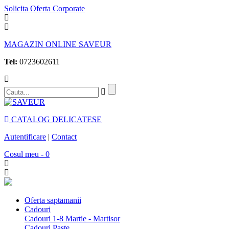
Solicita Oferta Corporate
MAGAZIN ONLINE SAVEUR
Tel:
0723602611
CATALOG DELICATESE
Autentificare
|
Contact
Cosul meu - 0
Oferta saptamanii
Cadouri
Cadouri 1-8 Martie - Martisor
Cadouri Paste