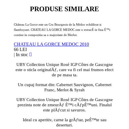
PRODUSE SIMILARE
Château La Gorce este un Cru Bourgeois de la Médoc echilibrat si
flamboyant. CHATEAU LA GORCE MEDOC este o extracÈ›ie fina È™i
contine in compozitia sa o majoritate de Merlot.
CHATEAU LA GORCE MEDOC 2010
66 LEI
|
In stoc
UBY Collection Unique Rosé IGP Côtes de Gascogne
este o sticla originalÄƒ, care va fi cel mai frumos efect
de pe masa ta.
Un cupaj format din: Cabernet Sauvignon, Cabernet
Franc, Merlot & Syrah
UBY Collection Unique Rosé IGP Côtes de Gascogne
prezinta note de zmeurÄƒ È™i cÄƒpÈ™uni. Finalul
este plÄƒcut si savuros.
Ideal cu aperitiv, carne la grÄƒtar, peÈ™te sau
deserturi.