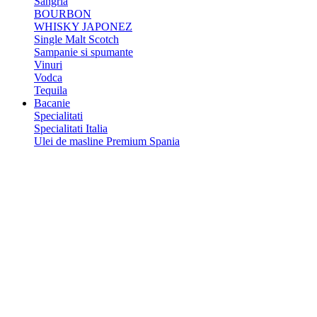
Sangria
BOURBON
WHISKY JAPONEZ
Single Malt Scotch
Sampanie si spumante
Vinuri
Vodca
Tequila
Bacanie
Specialitati
Specialitati Italia
Ulei de masline Premium Spania