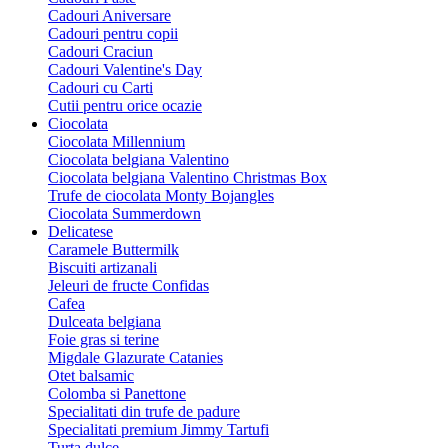
Cadouri Aniversare
Cadouri pentru copii
Cadouri Craciun
Cadouri Valentine's Day
Cadouri cu Carti
Cutii pentru orice ocazie
Ciocolata
Ciocolata Millennium
Ciocolata belgiana Valentino
Ciocolata belgiana Valentino Christmas Box
Trufe de ciocolata Monty Bojangles
Ciocolata Summerdown
Delicatese
Caramele Buttermilk
Biscuiti artizanali
Jeleuri de fructe Confidas
Cafea
Dulceata belgiana
Foie gras si terine
Migdale Glazurate Catanies
Otet balsamic
Colomba si Panettone
Specialitati din trufe de padure
Specialitati premium Jimmy Tartufi
Turta dulce