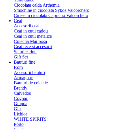
Ciocolata calda Arthemia
Smochine in ciocolata Sykos Valcorchero
Cirese in ciocolata Capricho Valcorchero
Ceai
Accesorii ceai
Ceai in cutii cadou
Ceai in cutii metalice
Colectia Mariposa
Ceai rece si accesorii
Seturi cadou
Gift Set
Bauturi fine
Rom
Accesorii bauturi
Armagnac
Bauturi de colectie
Brandy
Calvados
Cognac
Grappa
Gin
Lichior
WHITE SPIRITS
Porto