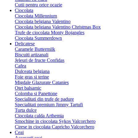
Cutii pentru orice ocazie
Ciocolata
Ciocolata Millennium
Ciocolata belgiana Valentino
Ciocolata belgiana Valentino Christmas Box
Trufe de ciocolata Monty Bojangles
Ciocolata Summerdown
Delicatese
Caramele Buttermilk
Biscuiti artizanali
Jeleuri de fructe Confidas
Cafea
Dulceata belgiana
Foie gras si terine
Migdale Glazurate Catanies
Otet balsamic
Colomba si Panettone
Specialitati din trufe de padure
Specialitati premium Jimmy Tartufi
Turta dulce
Ciocolata calda Arthemia
Smochine in ciocolata Sykos Valcorchero
Cirese in ciocolata Capricho Valcorchero
Ceai
Accesorii ceai