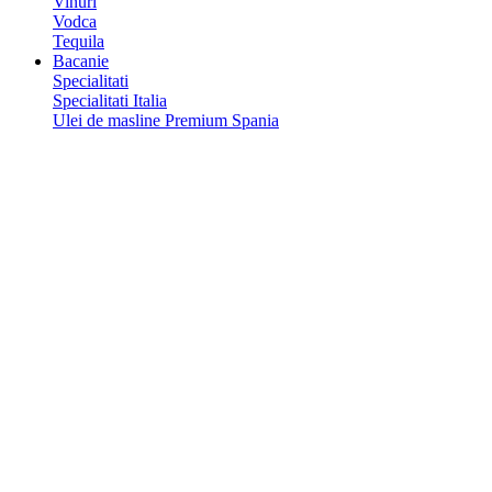
Vinuri
Vodca
Tequila
Bacanie
Specialitati
Specialitati Italia
Ulei de masline Premium Spania