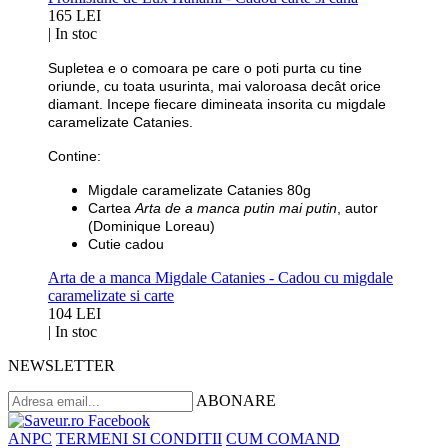
165 LEI
|
In stoc
Supletea e o comoara pe care o poti purta cu tine
oriunde, cu toata usurinta, mai valoroasa decât orice
diamant. Incepe fiecare dimineata insorita cu migdale
caramelizate Catanies.
Contine:
Migdale caramelizate Catanies 80g
Cartea
Arta de a manca putin mai putin
, autor
(Dominique Loreau)
Cutie cadou
Arta de a manca Migdale Catanies - Cadou cu migdale
caramelizate si carte
104 LEI
|
In stoc
NEWSLETTER
ABONARE
ANPC
TERMENI SI CONDITII
CUM COMAND