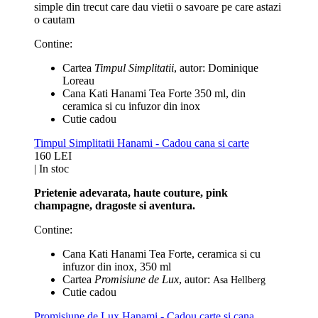
simple din trecut care dau vietii o savoare pe care astazi
o cautam
Contine:
Cartea
Timpul Simplitatii
, autor:
Dominique
Loreau
Cana Kati Hanami Tea Forte 350 ml, din
ceramica si cu infuzor din inox
Cutie cadou
Timpul Simplitatii Hanami - Cadou cana si carte
160 LEI
|
In stoc
Prietenie adevarata, haute couture, pink
champagne, dragoste si aventura.
Contine:
Cana Kati Hanami Tea Forte, ceramica si cu
infuzor din inox, 350 ml
Cartea
Promisiune de Lux
, autor:
Asa Hellberg
Cutie cadou
Promisiune de Lux Hanami - Cadou carte si cana