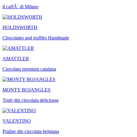
il caffÃ¨ di Milano
HOLDSWORTH
Chocolates and truffles Handmade
AMATTLER
Ciocolata premium catalana
MONTY BOJANGLES
Trufe din ciocolata delicioase
VALENTINO
Praline din ciocolata belgiana