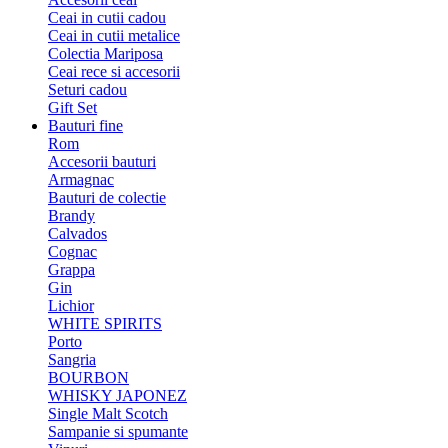
Ceai in cutii cadou
Ceai in cutii metalice
Colectia Mariposa
Ceai rece si accesorii
Seturi cadou
Gift Set
Bauturi fine
Rom
Accesorii bauturi
Armagnac
Bauturi de colectie
Brandy
Calvados
Cognac
Grappa
Gin
Lichior
WHITE SPIRITS
Porto
Sangria
BOURBON
WHISKY JAPONEZ
Single Malt Scotch
Sampanie si spumante