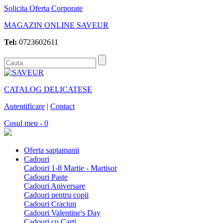
Solicita Oferta Corporate
MAGAZIN ONLINE SAVEUR
Tel:
0723602611
CATALOG DELICATESE
Autentificare
|
Contact
Cosul meu - 0
Oferta saptamanii
Cadouri
Cadouri 1-8 Martie - Martisor
Cadouri Paste
Cadouri Aniversare
Cadouri pentru copii
Cadouri Craciun
Cadouri Valentine's Day
Cadouri cu Carti