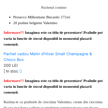
Pachetul contine:
Prosecco
Millesimato
Biscardo
375ml
20 praline
belgiene
Valentino
Informare!!!
Imaginea este cu titlu de prezentare! Pralinile pot
varia in functie de stocul disponibil in momentul plasarii
comenzii.
Pachet cadou Matin d’Hiver Small Champagne &
Choco Box
200 LEI
|
In stoc
Informare!!!
Imaginea este cu titlu de prezentare! Pralinile pot
varia in functie de stocul disponibil in momentul plasarii
comenzii.
Rasfata-te cu pralinele de ciocolata Valentino, create din ciocolata
de cea mai buna calitate si umpluturi surprinzatoare care iti vor