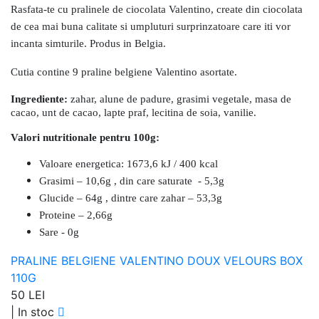
Rasfata-te cu pralinele de ciocolata Valentino, create din ciocolata
de cea mai buna calitate si umpluturi surprinzatoare care iti vor
incanta simturile. Produs in Belgia.
Cutia contine 9
praline belgiene Valentino asortate.
Ingrediente:
zahar, alune de padure, grasimi vegetale, masa de
cacao, unt de cacao, lapte praf, lecitina de soia, vanilie.
Valori nutritionale pentru 100g:
Valoare energetica: 1673,6 kJ / 400 kcal
Grasimi – 10,6g , din care saturate - 5,3g
Glucide – 64g , dintre care zahar – 53,3g
Proteine – 2,66g
Sare - 0g
PRALINE BELGIENE VALENTINO DOUX VELOURS BOX
110G
50 LEI
|
In stoc