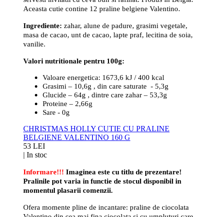
Aceasta cutie contine 12 praline belgiene Valentino.
Ingrediente:
zahar, alune de padure, grasimi vegetale,
masa de cacao, unt de cacao, lapte praf, lecitina de soia,
vanilie.
Valori nutritionale pentru 100g:
Valoare energetica: 1673,6 kJ / 400 kcal
Grasimi – 10,6g , din care saturate - 5,3g
Glucide – 64g , dintre care zahar – 53,3g
Proteine – 2,66g
Sare - 0g
CHRISTMAS HOLLY CUTIE CU PRALINE
BELGIENE VALENTINO 160 G
53 LEI
|
In stoc
Informare!!!
Imaginea este cu titlu de prezentare!
Pralinile pot varia in functie de stocul disponibil in
momentul plasarii comenzii.
Ofera momente pline de incantare: praline de ciocolata
Valentino din cea mai fina ciocolata si cu umpluturi care