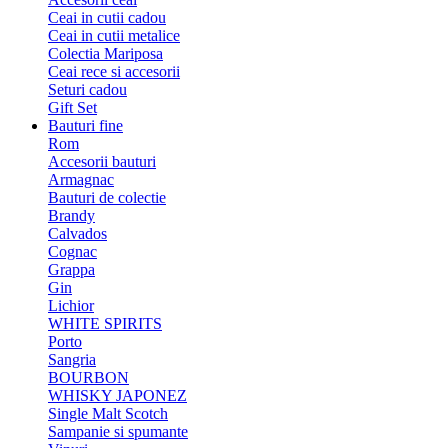
Ceai in cutii cadou
Ceai in cutii metalice
Colectia Mariposa
Ceai rece si accesorii
Seturi cadou
Gift Set
Bauturi fine
Rom
Accesorii bauturi
Armagnac
Bauturi de colectie
Brandy
Calvados
Cognac
Grappa
Gin
Lichior
WHITE SPIRITS
Porto
Sangria
BOURBON
WHISKY JAPONEZ
Single Malt Scotch
Sampanie si spumante