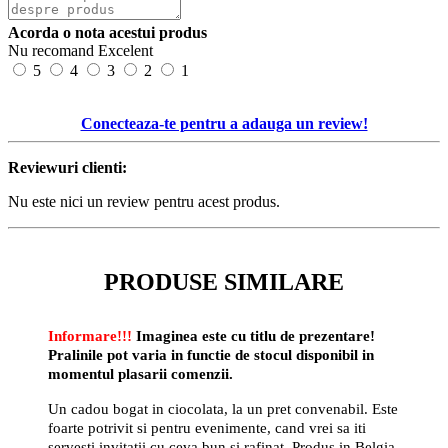
Acorda o nota acestui produs
Nu recomand
Excelent
5
4
3
2
1
Conecteaza-te pentru a adauga un review!
Reviewuri clienti:
Nu este nici un review pentru acest produs.
PRODUSE SIMILARE
Informare!!!
Imaginea este cu titlu de prezentare!
Pralinile pot varia in functie de stocul disponibil in
momentul plasarii comenzii.
Un cadou bogat in ciocolata, la un pret convenabil. Este
foarte potrivit si pentru evenimente, cand vrei sa iti
servesti invitatii cu ceva bun si rafinat. Produs in Belgia.