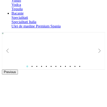
Vinuri
Vodca
Tequila
Bacanie
Specialitati
Specialitati Italia
Ulei de masline Premium Spania
Catalog Paste 2026
Colectie de Cosuri cadouri gourmet pentru B2B si relatii care conteaza.
Previous