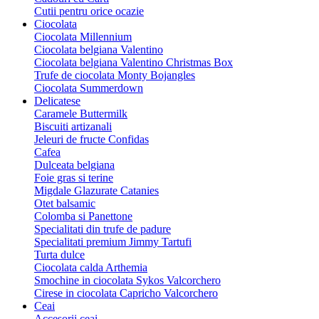
Cutii pentru orice ocazie
Ciocolata
Ciocolata Millennium
Ciocolata belgiana Valentino
Ciocolata belgiana Valentino Christmas Box
Trufe de ciocolata Monty Bojangles
Ciocolata Summerdown
Delicatese
Caramele Buttermilk
Biscuiti artizanali
Jeleuri de fructe Confidas
Cafea
Dulceata belgiana
Foie gras si terine
Migdale Glazurate Catanies
Otet balsamic
Colomba si Panettone
Specialitati din trufe de padure
Specialitati premium Jimmy Tartufi
Turta dulce
Ciocolata calda Arthemia
Smochine in ciocolata Sykos Valcorchero
Cirese in ciocolata Capricho Valcorchero
Ceai
Accesorii ceai