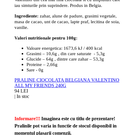
iau simturile prin suprindere. Produs in Belgia.
Ingrediente:
zahar, alune de padure, grasimi vegetale,
masa de cacao, unt de cacao, lapte praf, lecitina de soia,
vanilie.
Valori nutritionale pentru 100g:
Valoare energetica: 1673,6 kJ / 400 kcal
Grasimi – 10,6g , din care saturate - 5,3g
Glucide – 64g , dintre care zahar – 53,3g
Proteine – 2,66g
Sare - 0g
PRALINE CIOCOLATA BELGIANA VALENTINO
ALL MY FRIENDS 240G
94 LEI
|
In stoc
Informare!!!
Imaginea este cu titlu de prezentare!
Pralinile pot varia in functie de stocul disponibil in
momentul plasarii comenzii.