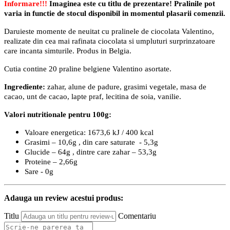
Informare!!!
Imaginea este cu titlu de prezentare! Pralinile pot
varia in functie de stocul disponibil in momentul plasarii comenzii.
Daruieste momente de neuitat cu pralinele de ciocolata Valentino,
realizate din cea mai rafinata ciocolata si umpluturi surprinzatoare
care incanta simturile. Produs in Belgia.
Cutia contine 20
praline belgiene Valentino asortate.
Ingrediente:
zahar, alune de padure, grasimi vegetale, masa de
cacao, unt de cacao, lapte praf, lecitina de soia, vanilie.
Valori nutritionale pentru 100g:
Valoare energetica: 1673,6 kJ / 400 kcal
Grasimi – 10,6g , din care saturate - 5,3g
Glucide – 64g , dintre care zahar – 53,3g
Proteine – 2,66g
Sare - 0g
Adauga un review acestui produs:
Titlu
Comentariu