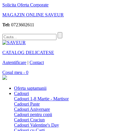
Solicita Oferta Corporate
MAGAZIN ONLINE SAVEUR
Tel:
0723602611
CATALOG DELICATESE
Autentificare
|
Contact
Cosul meu - 0
Oferta saptamanii
Cadouri
Cadouri 1-8 Martie - Martisor
Cadouri Paste
Cadouri Aniversare
Cadouri pentru copii
Cadouri Craciun
Cadouri Valentine's Day
Cadouri cu Carti